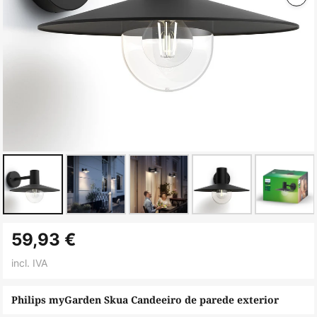
Saltar
59,93 €
para
o
incl. IVA
início
da
Philips myGarden Skua Candeeiro de parede exterior
Galeria