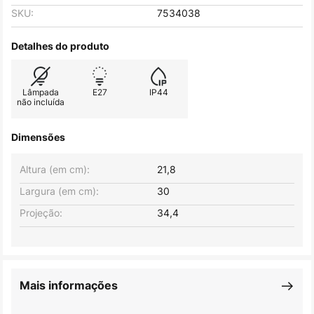
SKU:
7534038
Detalhes do produto
Lâmpada
E27
IP44
não incluída
Dimensões
Altura (em cm):
21,8
Largura (em cm):
30
Projeção:
34,4
Mais informações