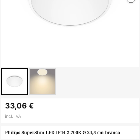
Saltar
33,06 €
para
o
incl. IVA
início
da
Philips SuperSlim LED IP44 2.700K Ø 24,5 cm branco
Galeria