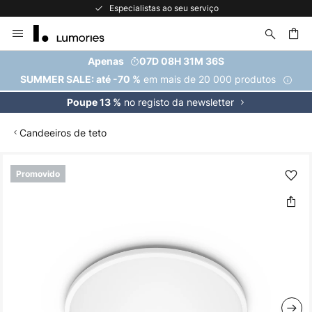
Especialistas ao seu serviço
Ir
para
o
uisar
Apenas
07D 08H 31M 35S
Conteúdo
em mais de 20 000 produtos
SUMMER SALE: até -70 %
no registo da newsletter
Poupe 13 %
Candeeiros de teto
Saltar
Promovido
para
o
final
da
Galeria
de
imagens