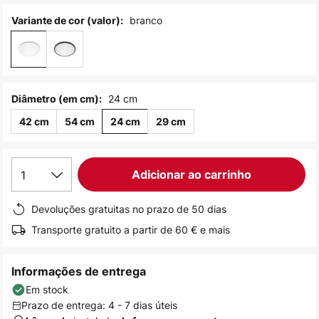
de
branco
Variante de cor (valor):
imagens
24 cm
Diâmetro (em cm):
42 cm
54 cm
24 cm
29 cm
1
Adicionar ao carrinho
Devoluções gratuitas no prazo de 50 dias
Transporte gratuito a partir de 60 € e mais
Informações de entrega
Em stock
Prazo de entrega: 4 - 7 dias úteis