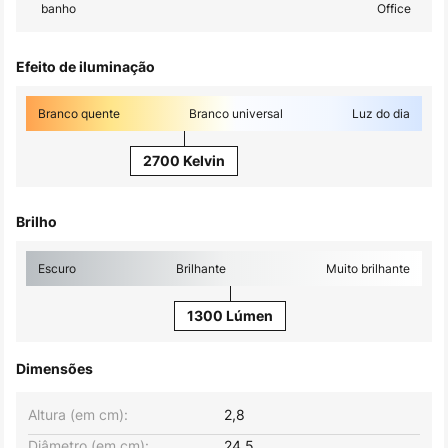
banho
Office
Efeito de iluminação
Branco quente
Branco universal
Luz do dia
2700 Kelvin
Brilho
Escuro
Brilhante
Muito brilhante
1300 Lúmen
Dimensões
Altura (em cm):
2,8
Diâmetro (em cm):
24,5