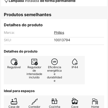
instalada
Lâmpada
de forma permanente
Produtos semelhantes
Detalhes do produto
Marca:
Philips
SKU:
10013794
Detalhes do produto
Regulável
Regulador
Eficiência
IP44
de
energética
intensidade
e
incluído
durabilidad
e
Ideal para espaços
Casa de
Corredor
Cozinha
Cave
Home