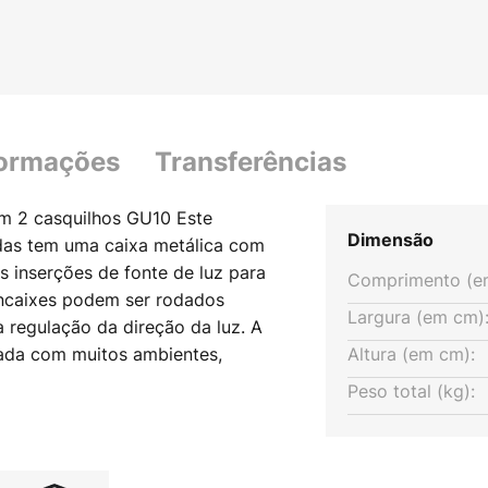
formações
Transferências
om 2 casquilhos GU10 Este
Dimensão
das tem uma caixa metálica com
 inserções de fonte de luz para
Comprimento (e
caixes podem ser rodados
Largura (em cm)
a regulação da direção da luz. A
nada com muitos ambientes,
Altura (em cm):
de teto tem um toque técnico
Peso total (kg):
os ou comerciais - com grampo
ápida ao teto