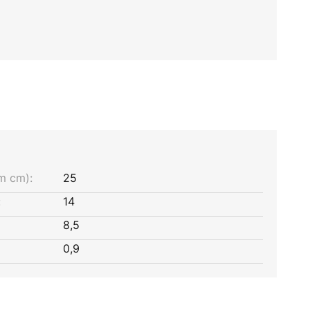
m cm):
25
:
14
8,5
0,9