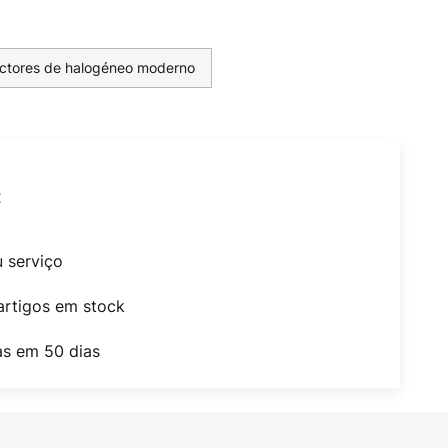
ectores de halogéneo moderno
t
u serviço
artigos em stock
as em 50 dias