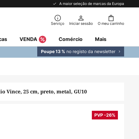
A maior seleção de marcas da Europa
Serviço
Iniciar sessão
O meu carrinho
cas
VENDA
Comércio
Mais
no registo da newsletter
Poupe 13 %
io Vince, 25 cm, preto, metal, GU10
PVP -26%