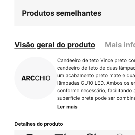
início
Produtos semelhantes
da
Galeria
de
imagens
Visão geral do produto
Mais in
Candeeiro de teto Vince preto c
candeeiro de teto de duas lâmpa
um acabamento preto mate e duas
lâmpadas GU10 LED. Ambos os en
conforme necessário, facilitando 
superfície preta pode ser combi
enquanto o design do candeeiro 
Ler mais
que agrada em ambientes privad
sem parafusos para uma ligação r
Detalhes do produto