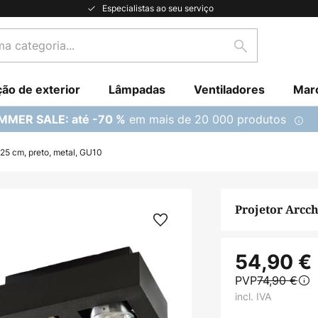
Especialistas ao seu serviço
Pesquisar
ção de exterior
Lâmpadas
Ventiladores
Mar
em mais de 20 000 produtos
MMER SALE: até -70 %
 25 cm, preto, metal, GU10
Projetor Arcch
54,90 €
PVP
74,90 €
incl. IVA