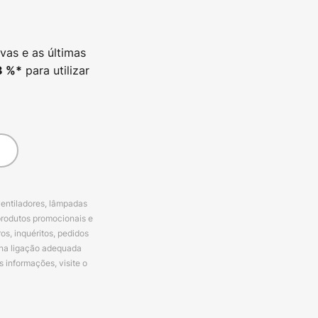
vas e as últimas
para utilizar
3
%*
ventiladores, lâmpadas
produtos promocionais e
s, inquéritos, pedidos
 na ligação adequada
s informações, visite o