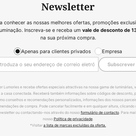
Newsletter
 a conhecer as nossas melhores ofertas, promoções exclusi
luminação. Inscreva-se e receba um
vale de desconto de
1
na sua próxima compra.
Apenas para clientes privados
Empresa
Subscrever
r Lumories e receba ofertas especiais atractivas na nossa gama de luminárias, 
a a casa conectada. Receberá também informações sobre códigos de desconto, 
omo conselhos e recomendações personalizados, informações dos nossos parceiro
mendações de compra. Pode cancelar facilmente e em qualquer altura, clicando
ewsletter ou contactando-nos através do nosso
formulário de contacto
. Para mai
nosso
Política de privacidade
.
*Visitar
a lista de marcas excluídas da oferta.