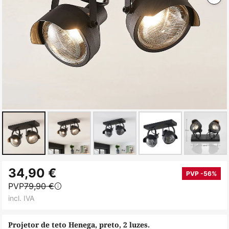
Saltar
34,90 €
para
PVP -56%
PVP
79,90 €
o
incl. IVA
início
da
Projetor de teto Henega, preto, 2 luzes.
Galeria