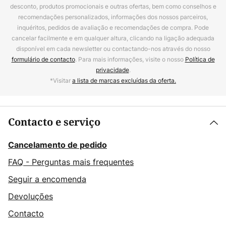
desconto, produtos promocionais e outras ofertas, bem como conselhos e
recomendações personalizados, informações dos nossos parceiros,
inquéritos, pedidos de avaliação e recomendações de compra. Pode
cancelar facilmente e em qualquer altura, clicando na ligação adequada
disponível em cada newsletter ou contactando-nos através do nosso
formulário de contacto
. Para mais informações, visite o nosso
Política de
privacidade
.
*Visitar
a lista de marcas excluídas da oferta.
Contacto e serviço
Cancelamento de pedido
FAQ - Perguntas mais frequentes
Seguir a encomenda
Devoluções
Contacto