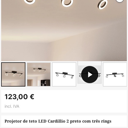
Saltar
123,00 €
para
o
incl. IVA
início
da
Projetor de teto LED Cardillio 2 preto com três rings
Galeria