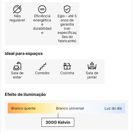
Não
Eficiência
Eglo – até 5
regulável
energética
anos de
e
garantia
durabilidad
(ver
e
especificaç
ões do
fabricante)
Ideal para espaços
Sala de
Corredor
Cozinha
Sala de
estar
jantar
Efeito de iluminação
Branco quente
Branco universal
Luz do dia
3000 Kelvin