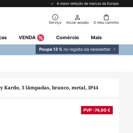
A maior seleção de marcas da Europa
Serviço
Iniciar sessão
O meu carrinho
cas
VENDA
Comércio
Mais
no registo da newsletter
Poupe 13 %
y Kardo, 3 lâmpadas, branco, metal, IP44
PVP -74,00 €