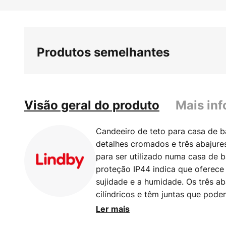
Saltar
para
o
início
Produtos semelhantes
da
Galeria
de
imagens
Visão geral do produto
Mais in
Candeeiro de teto para casa de 
detalhes cromados e três abajure
para ser utilizado numa casa de 
proteção IP44 indica que oferece 
sujidade e a humidade. Os três ab
cilíndricos e têm juntas que podem
O aspeto com a superfície branca
Ler mais
muito elegante e pode ser combi