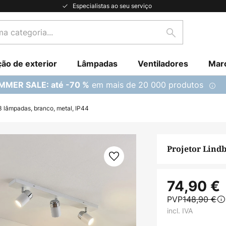
Especialistas ao seu serviço
Pesquisar
ção de exterior
Lâmpadas
Ventiladores
Mar
em mais de 20 000 produtos
MMER SALE: até -70 %
3 lâmpadas, branco, metal, IP44
Projetor Lindb
74,90 €
PVP
148,90 €
incl. IVA