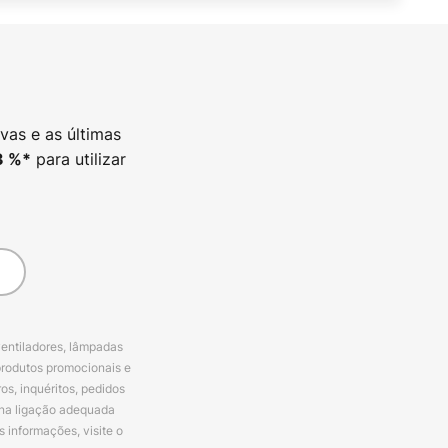
vas e as últimas
para utilizar
3
%*
ventiladores, lâmpadas
produtos promocionais e
s, inquéritos, pedidos
 na ligação adequada
s informações, visite o