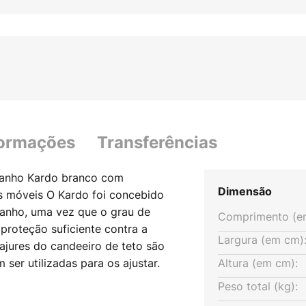
formações
Transferências
banho Kardo branco com
Dimensão
s móveis O Kardo foi concebido
banho, uma vez que o grau de
Comprimento (e
proteção suficiente contra a
Largura (em cm)
ajures do candeeiro de teto são
 ser utilizadas para os ajustar.
Altura (em cm):
 e os detalhes cromados é
Peso total (kg):
nado particularmente bem com