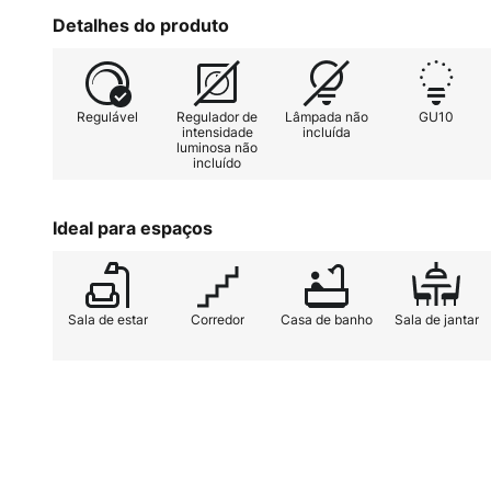
um aspeto moderno.
Detalhes do produto
Regulável
Regulador de
Lâmpada não
GU10
intensidade
incluída
luminosa não
incluído
Ideal para espaços
Sala de estar
Corredor
Casa de banho
Sala de jantar