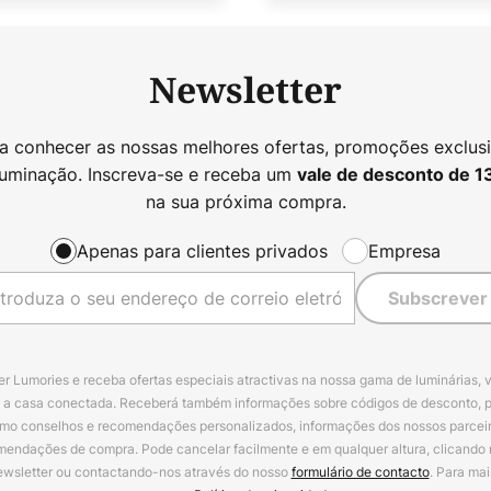
Newsletter
 a conhecer as nossas melhores ofertas, promoções exclusi
luminação. Inscreva-se e receba um
vale de desconto de
1
na sua próxima compra.
Apenas para clientes privados
Empresa
Subscrever
r Lumories e receba ofertas especiais atractivas na nossa gama de luminárias, 
a a casa conectada. Receberá também informações sobre códigos de desconto, 
omo conselhos e recomendações personalizados, informações dos nossos parceiro
mendações de compra. Pode cancelar facilmente e em qualquer altura, clicando
ewsletter ou contactando-nos através do nosso
formulário de contacto
. Para mai