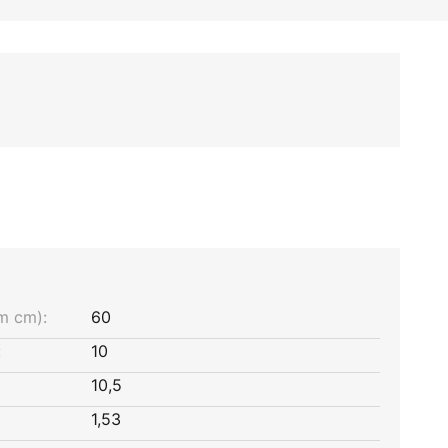
m cm):
60
:
10
10,5
1,53