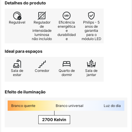
Detalhes do produto
Regulável
Regulador
Eficiência
Philips - 5
de
energética
anos de
intensidade
e
garantia
luminosa
durabilidad
para o
não incluído
e
módulo LED
Ideal para espaços
Sala de
Corredor
Quarto de
Sala de
estar
dormir
jantar
Efeito de iluminação
Branco quente
Branco universal
Luz do dia
2700 Kelvin