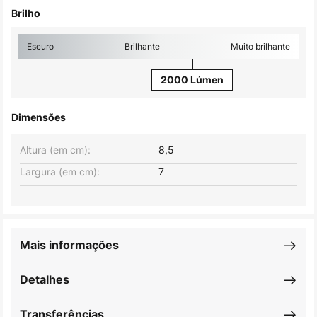
Brilho
Escuro
Brilhante
Muito brilhante
2000 Lúmen
Dimensões
Altura (em cm):
8,5
Largura (em cm):
7
Mais informações
Detalhes
Transferências