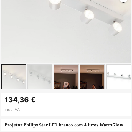
Saltar
134,36 €
para
o
incl. IVA
início
da
Projetor Philips Star LED branco com 4 luzes WarmGlow
Galeria