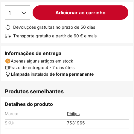
de
1
Adicionar ao carrinho
imagens
Devoluções gratuitas no prazo de 50 dias
Transporte gratuito a partir de 60 € e mais
Informações de entrega
Apenas alguns artigos em stock
Prazo de entrega: 4 - 7 dias úteis
instalada
Lâmpada
de forma permanente
Produtos semelhantes
Detalhes do produto
Marca:
Philips
SKU:
7531965