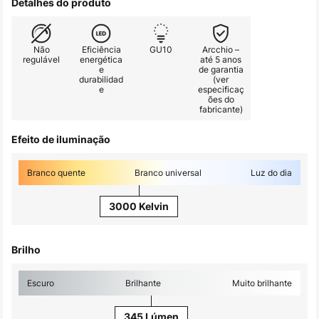
Detalhes do produto
Não
Eficiência
GU10
Arcchio –
regulável
energética
até 5 anos
e
de garantia
durabilidad
(ver
e
especificaç
ões do
fabricante)
Efeito de iluminação
Branco quente
Branco universal
Luz do dia
3000 Kelvin
Brilho
Escuro
Brilhante
Muito brilhante
345 Lúmen