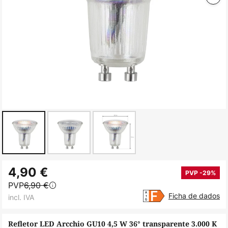
Saltar
4,90 €
para
PVP -29%
PVP
6,90 €
o
Ficha de dados
incl. IVA
início
da
Refletor LED Arcchio GU10 4,5 W 36° transparente 3.000 K
Galeria