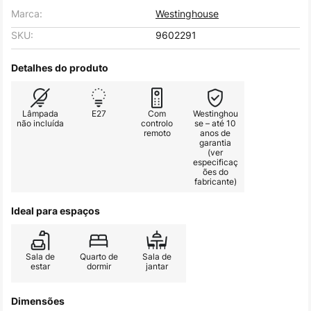
Marca:
Westinghouse
SKU:
9602291
Detalhes do produto
Lâmpada
E27
Com
Westinghou
não incluída
controlo
se – até 10
remoto
anos de
garantia
(ver
especificaç
ões do
fabricante)
Ideal para espaços
Sala de
Quarto de
Sala de
estar
dormir
jantar
Dimensões