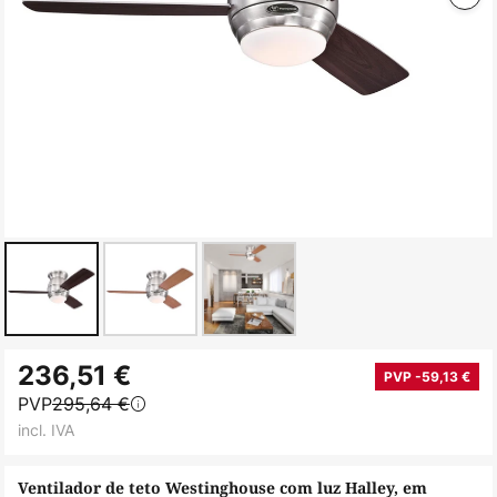
Saltar
236,51 €
para
PVP -59,13 €
PVP
295,64 €
o
incl. IVA
início
da
Ventilador de teto Westinghouse com luz Halley, em
Galeria