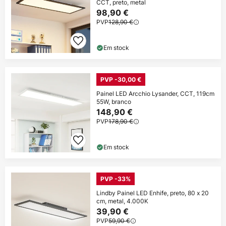
CCT, preto, metal
98,90 €
PVP
128,90 €
Em stock
PVP -30,00 €
Painel LED Arcchio Lysander, CCT, 119cm
55W, branco
148,90 €
PVP
178,90 €
Em stock
PVP -33%
Lindby Painel LED Enhife, preto, 80 x 20
cm, metal, 4.000K
39,90 €
PVP
59,90 €