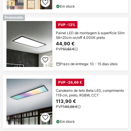
Em stock
Promovido
PVP -13%
Painel LED de montagem à superfície Slim
58x20cm on/off 4.000K preto
44,90 €
PVP
51,62 €
Prazo de entrega: 10 - 15 dias úteis
PVP -26,66 €
Candeeiro de teto Beta LED, comprimento
119 cm, preto, RGBW, CCT
113,90 €
PVP
140,56 €
Em stock