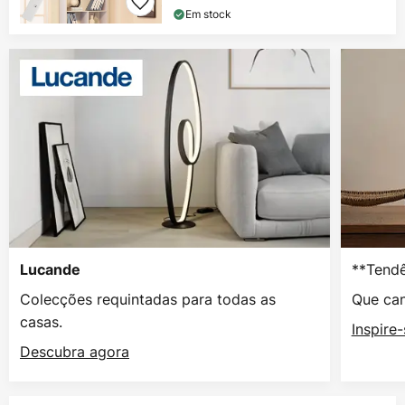
Em stock
**Tendê
Lucande
Colecções requintadas para todas as
Que can
casas.
Inspire
Descubra agora