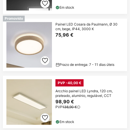
Em stock
Promovido
Painel LED Cosara da Paulmann, Ø 30
cm, bege, IP44, 3000 K
75,96 €
Prazo de entrega: 7 - 11 dias úteis
PVP -40,00 €
Arcchio painel LED Lyndra, 120 cm,
prateado, alumínio, regulável, CCT
98,90 €
PVP
138,90 €
Em stock