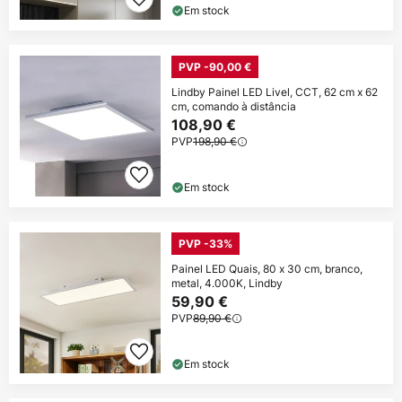
Em stock
PVP -90,00 €
Lindby Painel LED Livel, CCT, 62 cm x 62
cm, comando à distância
108,90 €
PVP
198,90 €
Em stock
PVP -33%
Painel LED Quais, 80 x 30 cm, branco,
metal, 4.000K, Lindby
59,90 €
PVP
89,90 €
Em stock