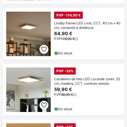
PVP -114,00 €
Lindby Painel LED Livel, CCT, 40 cm x 40
cm, comando à distância
64,90 €
PVP
178,90 €
Em stock
PVP -39%
Candeeiro de teto LED Lucande Joren, 52
cm, madeira, CCT, controlo remoto
59,90 €
PVP
98,90 €
Em stock
PVP -22%