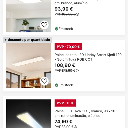
cm, branco, alumínio
93,90 €
PVP
102,90 €
Em stock
+ desconto por quantidade
PVP -70,00 €
Painel de teto LED Lindby Smart Kjetil 120
x 30 cm Tuya RGB CCT
108,90 €
PVP
178,90 €
Em stock
PVP -15%
Painel LED Tava CCT, branco, 98 x 20
cm, retroiluminação, plástico
74,90 €
PVP
88,90 €