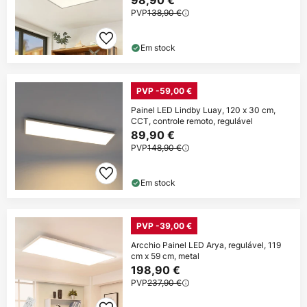
98,90 €
PVP
138,90 €
Em stock
PVP -59,00 €
Painel LED Lindby Luay, 120 x 30 cm,
CCT, controle remoto, regulável
89,90 €
PVP
148,90 €
Em stock
PVP -39,00 €
Arcchio Painel LED Arya, regulável, 119
cm x 59 cm, metal
198,90 €
PVP
237,90 €