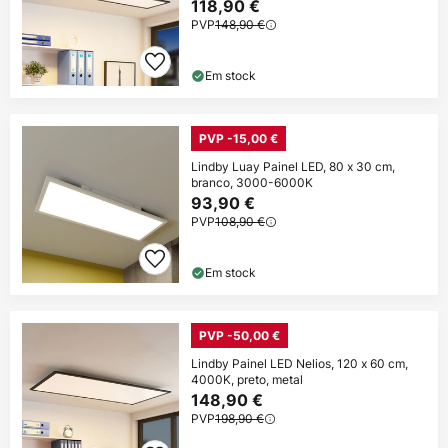
118,90 €
PVP
148,90 €
Em stock
PVP -15,00 €
Lindby Luay Painel LED, 80 x 30 cm,
branco, 3000-6000K
93,90 €
PVP
108,90 €
Em stock
PVP -50,00 €
Lindby Painel LED Nelios, 120 x 60 cm,
4000K, preto, metal
148,90 €
PVP
198,90 €