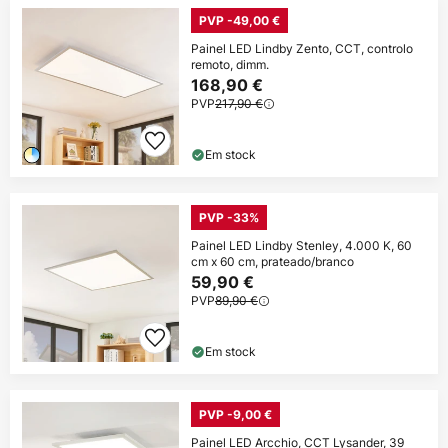
PVP -49,00 €
Painel LED Lindby Zento, CCT, controlo
remoto, dimm.
168,90 €
PVP
217,90 €
Em stock
PVP -33%
Painel LED Lindby Stenley, 4.000 K, 60
cm x 60 cm, prateado/branco
59,90 €
PVP
89,90 €
Em stock
PVP -9,00 €
Painel LED Arcchio, CCT Lysander, 39