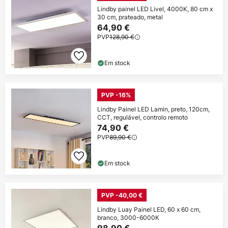
Lindby painel LED Livel, 4000K, 80 cm x
30 cm, prateado, metal
64,90 €
PVP
128,90 €
Em stock
PVP -16%
Lindby Painel LED Lamin, preto, 120cm,
CCT, regulável, controlo remoto
74,90 €
PVP
89,90 €
Em stock
PVP -40,00 €
Lindby Luay Painel LED, 60 x 60 cm,
branco, 3000-6000K