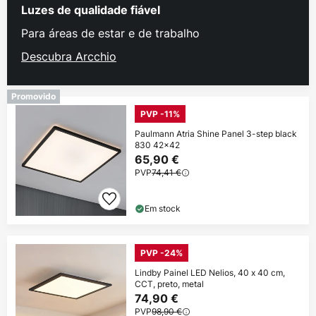
Luzes de qualidade fiável
Para áreas de estar e de trabalho
Descubra Arcchio
Promovido
PVP -11%
Paulmann Atria Shine Panel 3-step black
830 42x42
65,90 €
PVP
74,41 €
Em stock
PVP -24%
Lindby Painel LED Nelios, 40 x 40 cm,
CCT, preto, metal
74,90 €
PVP
98,90 €