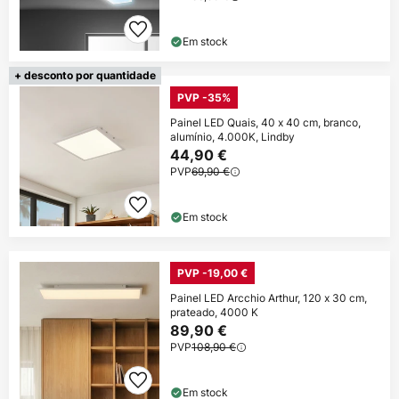
Em stock
+ desconto por quantidade
PVP -35%
Painel LED Quais, 40 x 40 cm, branco,
alumínio, 4.000K, Lindby
44,90 €
PVP
69,90 €
Em stock
PVP -19,00 €
Painel LED Arcchio Arthur, 120 x 30 cm,
prateado, 4000 K
89,90 €
PVP
108,90 €
Em stock