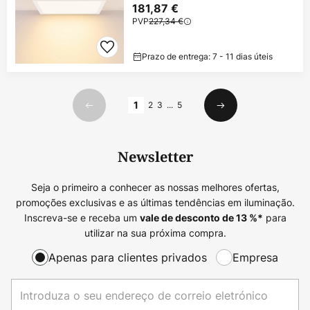
181,87 €
PVP
227,34 €
Prazo de entrega: 7 - 11 dias úteis
Página
1
2
3
...
5
Anterior
Seguinte
Newsletter
Seja o primeiro a conhecer as nossas melhores ofertas,
promoções exclusivas e as últimas tendências em iluminação.
Inscreva-se e receba um
para
vale de desconto de
13
%*
utilizar na sua próxima compra.
Apenas para clientes privados
Empresa