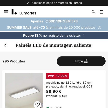
A maior seleção de marcas da Europa
Ir
para
o
uisar
Apenas
09D 19H 23M 56S
Conteúdo
em mais de 20 000 produtos
SUMMER SALE: até -70 %
no registo da newsletter
Poupe 13 %
Painéis LED de montagem saliente
295 Produtos
Filtro
PVP -19,00 €
Arcchio painel LED Lyndra, 80 cm,
prateado, alumínio, regulável, CCT
89,90 €
PVP
108,90 €