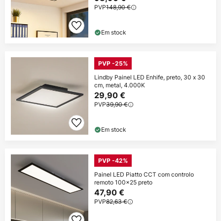
PVP
148,90 €
Em stock
PVP -25%
Lindby Painel LED Enhife, preto, 30 x 30
cm, metal, 4.000K
29,90 €
PVP
39,90 €
Em stock
PVP -42%
Painel LED Piatto CCT com controlo
remoto 100x25 preto
47,90 €
PVP
82,63 €