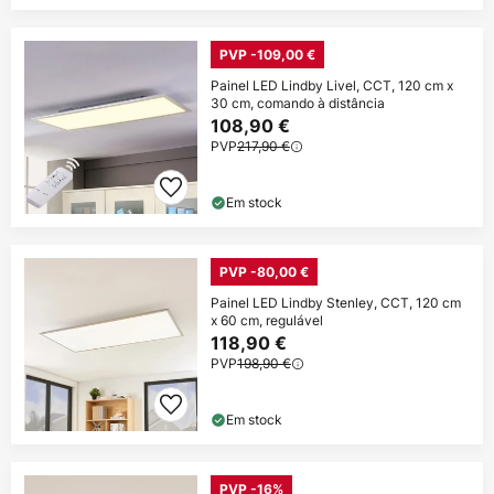
PVP -109,00 €
Painel LED Lindby Livel, CCT, 120 cm x
30 cm, comando à distância
108,90 €
PVP
217,90 €
Em stock
PVP -80,00 €
Painel LED Lindby Stenley, CCT, 120 cm
x 60 cm, regulável
118,90 €
PVP
198,90 €
Em stock
PVP -16%