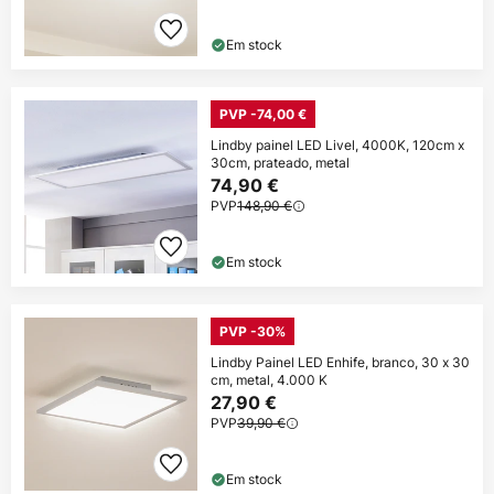
Em stock
PVP -74,00 €
Lindby painel LED Livel, 4000K, 120cm x
30cm, prateado, metal
74,90 €
PVP
148,90 €
Em stock
PVP -30%
Lindby Painel LED Enhife, branco, 30 x 30
cm, metal, 4.000 K
27,90 €
PVP
39,90 €
Em stock