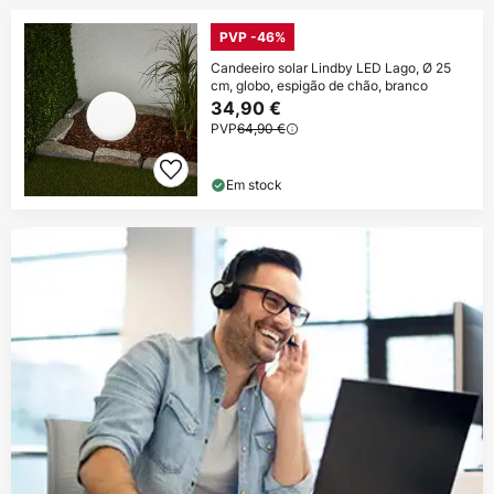
PVP -46%
Candeeiro solar Lindby LED Lago, Ø 25
cm, globo, espigão de chão, branco
34,90 €
PVP
64,90 €
Em stock