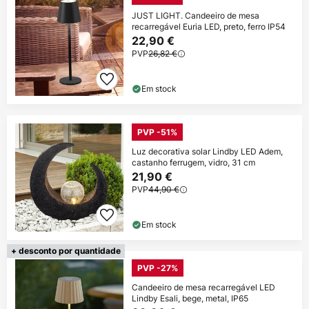
JUST LIGHT. Candeeiro de mesa
recarregável Euria LED, preto, ferro IP54
22,90 €
PVP
26,82 €
Em stock
PVP -51%
Luz decorativa solar Lindby LED Adem,
castanho ferrugem, vidro, 31 cm
21,90 €
PVP
44,90 €
Em stock
+ desconto por quantidade
PVP -27%
Candeeiro de mesa recarregável LED
Lindby Esali, bege, metal, IP65