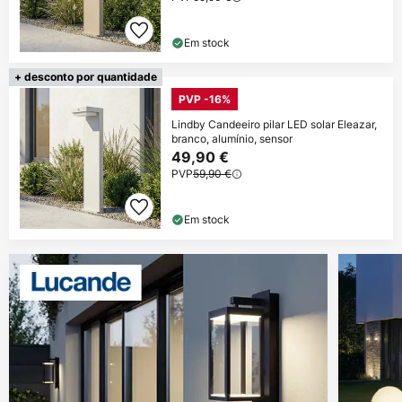
Em stock
+ desconto por quantidade
PVP -16%
Lindby Candeeiro pilar LED solar Eleazar,
branco, alumínio, sensor
49,90 €
PVP
59,90 €
Em stock