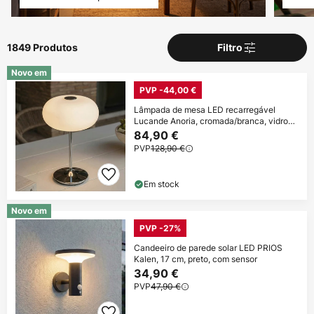
1849 Produtos
Filtro
Novo em
PVP -44,00 €
Lâmpada de mesa LED recarregável
Lucande Anoria, cromada/branca, vidro
IP44 USB
84,90 €
PVP
128,90 €
Em stock
Novo em
PVP -27%
Candeeiro de parede solar LED PRIOS
Kalen, 17 cm, preto, com sensor
34,90 €
PVP
47,90 €