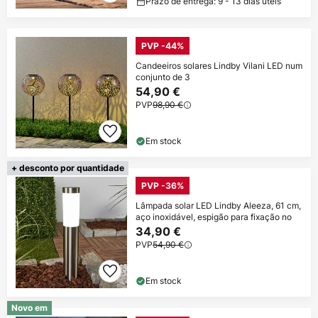
Prazo de entrega: 9 - 13 dias úteis
PVP -44%
Candeeiros solares Lindby Vilani LED num
conjunto de 3
54,90 €
PVP
98,90 €
Em stock
+ desconto por quantidade
PVP -36%
Lâmpada solar LED Lindby Aleeza, 61 cm,
aço inoxidável, espigão para fixação no
34,90 €
PVP
54,90 €
Em stock
Novo em