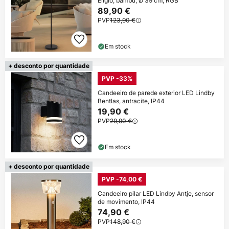
Eligio, bambu, Ø 39 cm, RGB
89,90 €
PVP
123,90 €
Em stock
+ desconto por quantidade
PVP -33%
Candeeiro de parede exterior LED Lindby
Bentlas, antracite, IP44
19,90 €
PVP
29,90 €
Em stock
+ desconto por quantidade
PVP -74,00 €
Candeeiro pilar LED Lindby Antje, sensor
de movimento, IP44
74,90 €
PVP
148,90 €