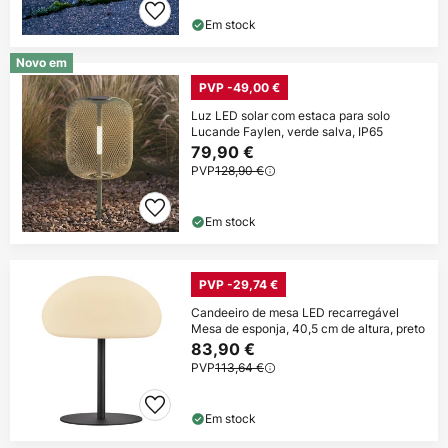
Em stock
Novo em
PVP -49,00 €
Luz LED solar com estaca para solo
Lucande Faylen, verde salva, IP65
79,90 €
PVP
128,90 €
Em stock
PVP -29,74 €
Candeeiro de mesa LED recarregável
Mesa de esponja, 40,5 cm de altura, preto
83,90 €
PVP
113,64 €
Em stock