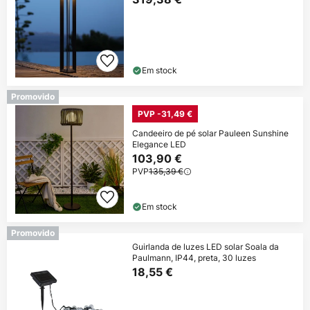
Em stock
Promovido
PVP -31,49 €
Candeeiro de pé solar Pauleen Sunshine
Elegance LED
103,90 €
PVP
135,39 €
Em stock
Promovido
Guirlanda de luzes LED solar Soala da
Paulmann, IP44, preta, 30 luzes
18,55 €