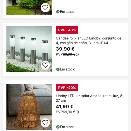
Em stock
PVP -43%
Candeeiro pilar LED Lindby, conjunto de
4, espigão de chão, 31 cm, IP44
39,90 €
PVP
69,90 €
Em stock
PVP -40%
Lindby LED luz solar Amaria, rotim, luz, Ø
27 cm
41,90 €
PVP
69,90 €
Em stock