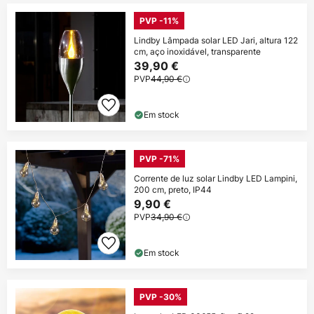
PVP -11%
Lindby Lâmpada solar LED Jari, altura 122
cm, aço inoxidável, transparente
39,90 €
PVP
44,90 €
Em stock
PVP -71%
Corrente de luz solar Lindby LED Lampini,
200 cm, preto, IP44
9,90 €
PVP
34,90 €
Em stock
PVP -30%