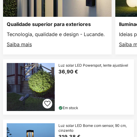
Qualidade superior para exteriores
Ilumina
Tecnologia, qualidade e design - Lucande.
Ideias 
Saiba mais
Saiba m
Luz solar LED Powerspot, lente ajustável
36,90 €
Em stock
Luz solar LED Borne com sensor, 90 cm,
cinzento
319,38 €