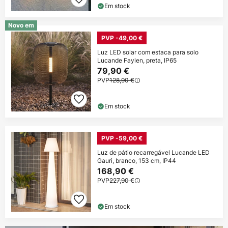
Em stock
Novo em
PVP -49,00 €
Luz LED solar com estaca para solo
Lucande Faylen, preta, IP65
79,90 €
PVP
128,90 €
Em stock
PVP -59,00 €
Luz de pátio recarregável Lucande LED
Gauri, branco, 153 cm, IP44
168,90 €
PVP
227,90 €
Em stock