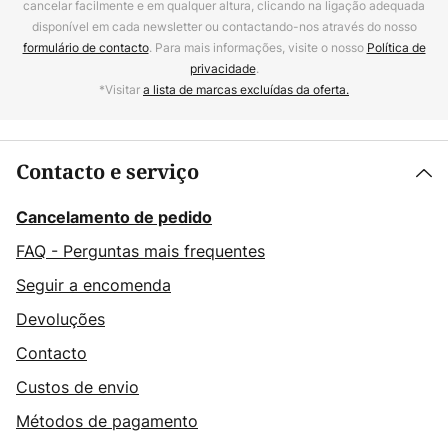
cancelar facilmente e em qualquer altura, clicando na ligação adequada
disponível em cada newsletter ou contactando-nos através do nosso
formulário de contacto
. Para mais informações, visite o nosso
Política de
privacidade
.
*Visitar
a lista de marcas excluídas da oferta.
Contacto e serviço
Cancelamento de pedido
FAQ - Perguntas mais frequentes
Seguir a encomenda
Devoluções
Contacto
Custos de envio
Métodos de pagamento