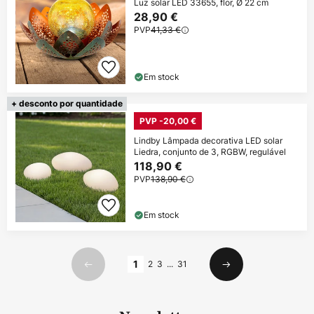
Luz solar LED 33655, flor, Ø 22 cm
28,90 €
PVP
41,33 €
Em stock
+ desconto por quantidade
PVP -20,00 €
Lindby Lâmpada decorativa LED solar
Liedra, conjunto de 3, RGBW, regulável
118,90 €
PVP
138,90 €
Em stock
Página
1
2
3
...
31
Anterior
Seguinte