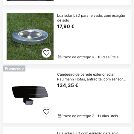
Luz solar LED para relvado, com espigão
de solo
17,90 €
Prazo de entrega: 6 - 10 dias úteis
Promovido
Candeeiro de parede exterior solar
Paulmann Flotas, antracite, com sensor,
IP65
134,35 €
Prazo de entrega: 7 - 11 dias úteis
Luz solar LED com espigão para solo