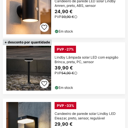
Candeeiro de parede LED solar Lindby
Amren, preto, ABS, sensor
24,90 €
PVP
39,90 €
Em stock
+ desconto por quantidade
PVP -27%
Lindby Lâmpada solar LED com espigão
Brinca, preta, PC, sensor
39,90 €
PVP
54,90 €
Em stock
PVP -33%
Candeeiro de parede solar Lindby LED
Eleazar, preto, sensor, regulável
29,90 €