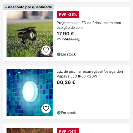
+ desconto por quantidade
PVP -28%
Projetor solar LED da Prios Jostira com
espigão de solo
17,90 €
PVP
24,90 €
Em stock
Luz de piscina recarregável Newgarden
Papaya LED IP68 RGBW
60,26 €
Em stock
PVP -14%