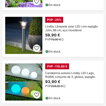
Em stock
PVP -25%
Lindby Lâmpada solar LED com espigão
Jolin, 66 cm, aço inoxidável
59,90 €
PVP
79,90 €
Em stock
PVP -115,00 €
Candeeiros solares Lindby LED Lago,
RGBW, conjunto de 3, globos, espigão
93,90 €
PVP
208,90 €
Em stock