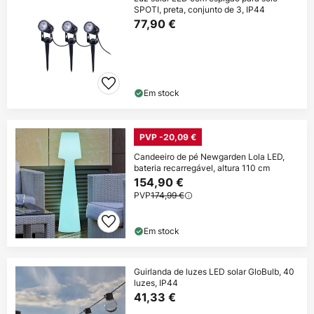
SPOTI, preta, conjunto de 3, IP44
77,90 €
Em stock
PVP -20,09 €
Candeeiro de pé Newgarden Lola LED,
bateria recarregável, altura 110 cm
154,90 €
PVP
174,99 €
Em stock
Guirlanda de luzes LED solar GloBulb, 40
luzes, IP44
41,33 €