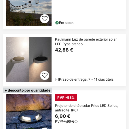
Em stock
Paulmann Luz de parede exterior solar
LED Ryse branco
42,88 €
Prazo de entrega: 7 - 11 dias úteis
+ desconto por quantidade
PVP -53%
Projetor de chão solar Prios LED Selius,
antracite, IP67
6,90 €
PVP
14,90 €