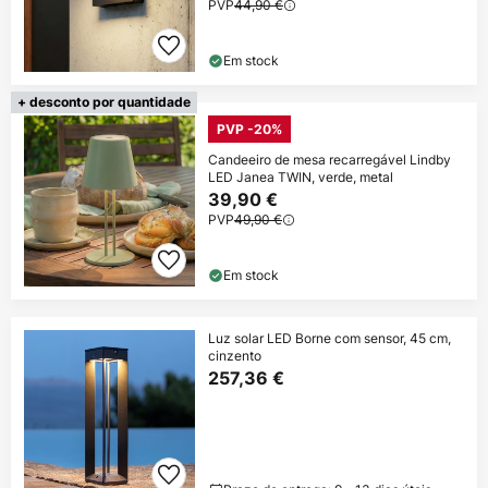
PVP
44,90 €
Em stock
+ desconto por quantidade
PVP -20%
Candeeiro de mesa recarregável Lindby
LED Janea TWIN, verde, metal
39,90 €
PVP
49,90 €
Em stock
Luz solar LED Borne com sensor, 45 cm,
cinzento
257,36 €