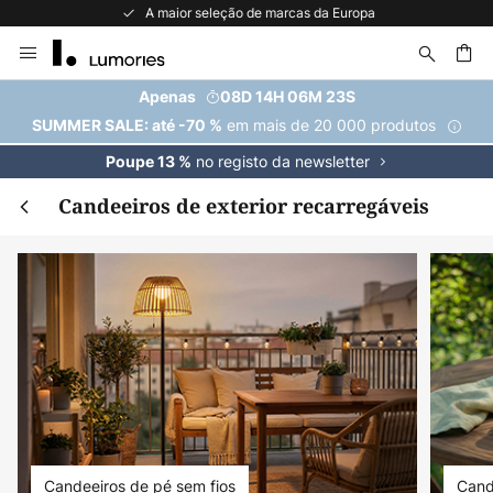
A maior seleção de marcas da Europa
Ir
para
o
uisar
Apenas
08D 14H 06M 21S
Conteúdo
em mais de 20 000 produtos
SUMMER SALE: até -70 %
no registo da newsletter
Poupe 13 %
Candeeiros de exterior recarregáveis
Candeeiros de pé sem fios
Cand