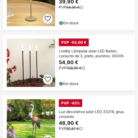
39,90 €
PVP
54,90 €
Em stock
PVP -54,00 €
Lindby Lâmpada solar LED Balian,
conjunto de 3, preto, alumínio, 3000K
54,90 €
PVP
108,90 €
Em stock
PVP -43%
Luz decorativa solar LED 33216, grua,
cinzento
46,90 €
PVP
82,67 €