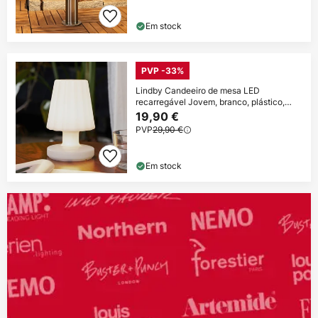
Em stock
PVP -33%
Lindby Candeeiro de mesa LED
recarregável Jovem, branco, plástico,
RGB
19,90 €
PVP
29,90 €
Em stock