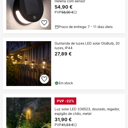
Helena com sensor
54,90 €
PVP
58,90 €
Prazo de entrega: 7 - 11 dias úteis
Guirlanda de luzes LED solar GloBulb, 20
luzes, IP44
27,89 €
Em stock
PVP -22%
Luz solar LED 336523, dourado, regador,
espigão de chão, metal
31,90 €
PVP
41,33 €