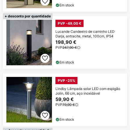
Em stock
+ desconto por quantidade
PVP -49,00 €
Lucande Candeeiro de caminho LED
Darja, antracite, metal, 100cm, IP54
198,90 €
PVP
247,90 €
Em stock
PVP -25%
Lindby Lâmpada solar LED com espigão
Jolin, 66 cm, aço inoxidável
59,90 €
PVP
79,90 €
Em stock