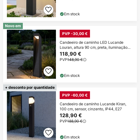
Em stock
Novo em
PVP -30,00 €
Candeeiro de caminho LED Lucande
Louran, altura 90 cm, preta, iluminação
para
118,90 €
PVP
148,90 €
Em stock
+ desconto por quantidade
PVP -60,00 €
Candeeiro de caminho Lucande Kiran,
100 cm, sensor, cinzento, IP44, E27
128,90 €
PVP
188,90 €
Em stock