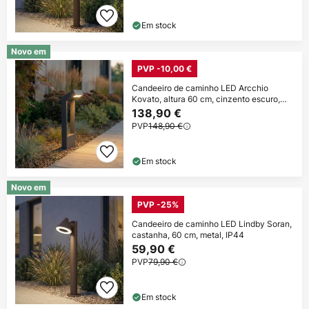
Em stock
Novo em
PVP -10,00 €
Candeeiro de caminho LED Arcchio
Kovato, altura 60 cm, cinzento escuro,
IP65
138,90 €
PVP
148,90 €
Em stock
Novo em
PVP -25%
Candeeiro de caminho LED Lindby Soran,
castanha, 60 cm, metal, IP44
59,90 €
PVP
79,90 €
Em stock