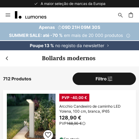
A maior seleção de marcas da Europa
Ir
para
o
uisar
Apenas
09D 21H 09M 28S
Conteúdo
em mais de 20 000 produtos
SUMMER SALE: até -70 %
no registo da newsletter
Poupe 13 %
Bollards modernos
712 Produtos
Filtro
PVP -40,00 €
Arcchio Candeeiro de caminho LED
Yolena, 100 cm, branca, IP65
128,90 €
PVP
168,90 €