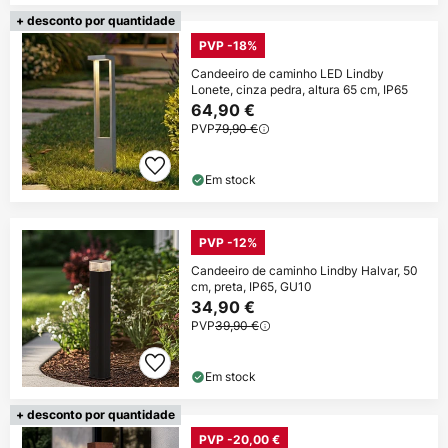
+ desconto por quantidade
PVP -18%
Candeeiro de caminho LED Lindby
Lonete, cinza pedra, altura 65 cm, IP65
64,90 €
PVP
79,90 €
Em stock
PVP -12%
Candeeiro de caminho Lindby Halvar, 50
cm, preta, IP65, GU10
34,90 €
PVP
39,90 €
Em stock
+ desconto por quantidade
PVP -20,00 €