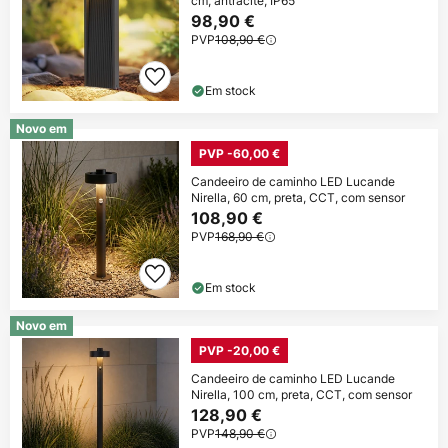
cm, antracite, IP65
98,90 €
PVP
108,90 €
Em stock
Novo em
PVP -60,00 €
Candeeiro de caminho LED Lucande
Nirella, 60 cm, preta, CCT, com sensor
108,90 €
PVP
168,90 €
Em stock
Novo em
PVP -20,00 €
Candeeiro de caminho LED Lucande
Nirella, 100 cm, preta, CCT, com sensor
128,90 €
PVP
148,90 €