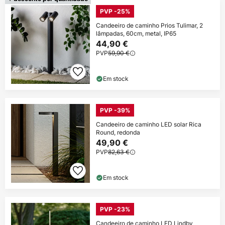
PVP -25%
Candeeiro de caminho Prios Tulimar, 2
lâmpadas, 60cm, metal, IP65
44,90 €
PVP
59,90 €
Em stock
PVP -39%
Candeeiro de caminho LED solar Rica
Round, redonda
49,90 €
PVP
82,63 €
Em stock
PVP -23%
Candeeiro de caminho LED Lindby