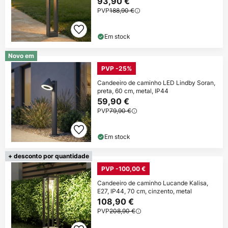
93,90 €
PVP
188,90 €
Em stock
Novo em
PVP -25%
Candeeiro de caminho LED Lindby Soran,
preta, 60 cm, metal, IP44
59,90 €
PVP
79,90 €
Em stock
+ desconto por quantidade
PVP -100,00 €
Candeeiro de caminho Lucande Kalisa,
E27, IP44, 70 cm, cinzento, metal
108,90 €
PVP
208,90 €