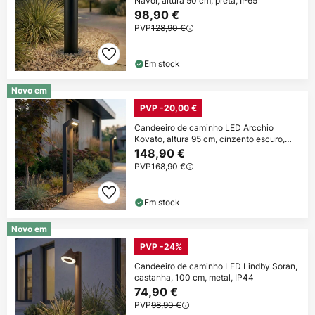
Navor, altura 50 cm, preta, IP65
98,90 €
PVP
128,90 €
Em stock
Novo em
PVP -20,00 €
Candeeiro de caminho LED Arcchio
Kovato, altura 95 cm, cinzento escuro,
IP65
148,90 €
PVP
168,90 €
Em stock
Novo em
PVP -24%
Candeeiro de caminho LED Lindby Soran,
castanha, 100 cm, metal, IP44
74,90 €
PVP
98,90 €