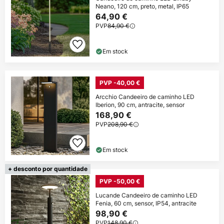
Neano, 120 cm, preto, metal, IP65
64,90 €
PVP
84,90 €
Em stock
PVP -40,00 €
Arcchio Candeeiro de caminho LED
Iberion, 90 cm, antracite, sensor
168,90 €
PVP
208,90 €
Em stock
+ desconto por quantidade
PVP -50,00 €
Lucande Candeeiro de caminho LED
Fenia, 60 cm, sensor, IP54, antracite
98,90 €
PVP
148,90 €