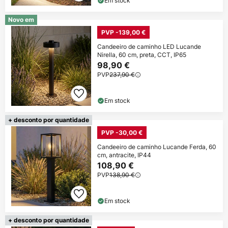
Em stock
Novo em
PVP -139,00 €
Candeeiro de caminho LED Lucande
Nirella, 60 cm, preta, CCT, IP65
98,90 €
PVP
237,90 €
Em stock
+ desconto por quantidade
PVP -30,00 €
Candeeiro de caminho Lucande Ferda, 60
cm, antracite, IP44
108,90 €
PVP
138,90 €
Em stock
+ desconto por quantidade