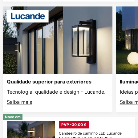
Qualidade superior para exteriores
Ilumina
Tecnologia, qualidade e design - Lucande.
Ideias 
Saiba mais
Saiba m
Novo em
PVP -30,00 €
Candeeiro de caminho LED Lucande