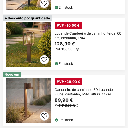
Em stock
+ desconto por quantidade
PVP -10,00 €
Lucande Candeeiro de caminho Ferda, 60
cm, castanha, IP44
128,90 €
PVP
138,90 €
Em stock
Novo em
PVP -29,00 €
Candeeiro de caminho LED Lucande
Elune, castanha, IP44, altura 77 cm
89,90 €
PVP
118,90 €
Em stock