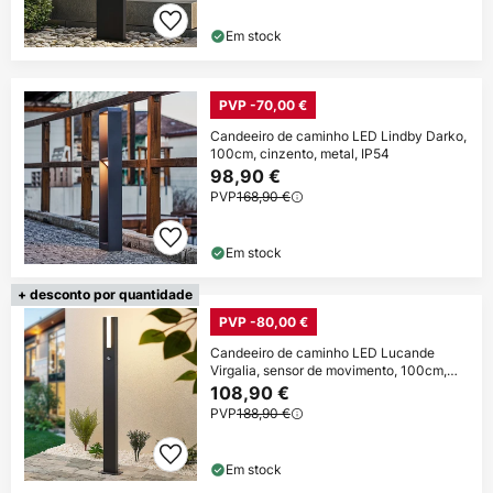
Em stock
PVP -70,00 €
Candeeiro de caminho LED Lindby Darko,
100cm, cinzento, metal, IP54
98,90 €
PVP
168,90 €
Em stock
+ desconto por quantidade
PVP -80,00 €
Candeeiro de caminho LED Lucande
Virgalia, sensor de movimento, 100cm,
IP54
108,90 €
PVP
188,90 €
Em stock