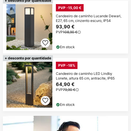
+ desconto por quantidade
PVP -15,00 €
Candeeiro de caminho Lucande Dewari,
E27, 65 cm, cinzento escuro, IP54
93,90 €
PVP
108,90 €
Em stock
+ desconto por quantidade
PVP -18%
Candeeiro de caminho LED Lindby
Lonete, altura 65 cm, antracite, IP65
64,90 €
PVP
79,90 €
Em stock