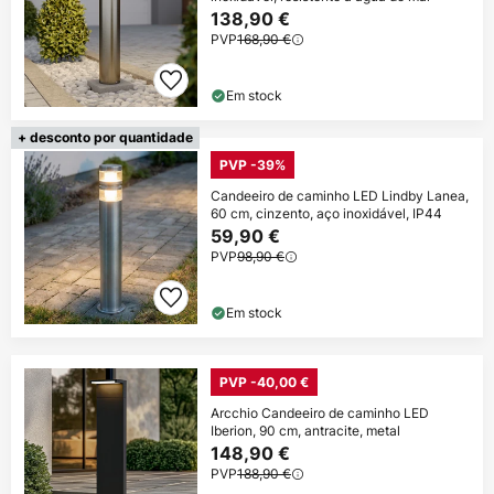
138,90 €
PVP
168,90 €
Em stock
+ desconto por quantidade
PVP -39%
Candeeiro de caminho LED Lindby Lanea,
60 cm, cinzento, aço inoxidável, IP44
59,90 €
PVP
98,90 €
Em stock
PVP -40,00 €
Arcchio Candeeiro de caminho LED
Iberion, 90 cm, antracite, metal
148,90 €
PVP
188,90 €