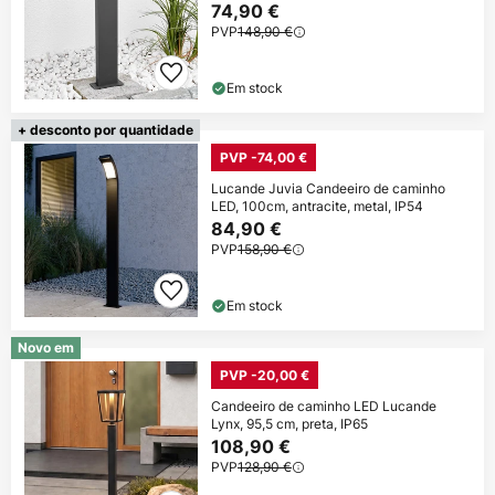
74,90 €
PVP
148,90 €
Em stock
+ desconto por quantidade
PVP -74,00 €
Lucande Juvia Candeeiro de caminho
LED, 100cm, antracite, metal, IP54
84,90 €
PVP
158,90 €
Em stock
Novo em
PVP -20,00 €
Candeeiro de caminho LED Lucande
Lynx, 95,5 cm, preta, IP65
108,90 €
PVP
128,90 €