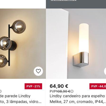
64,90 €
PVP -21%
PVP -44,0
PVP
108,90 €
de parede Lindby
Lindby candeeiro para espelho
eto, 3 lâmpadas, vidro,
Melike, 27 cm, cromado, IP44,