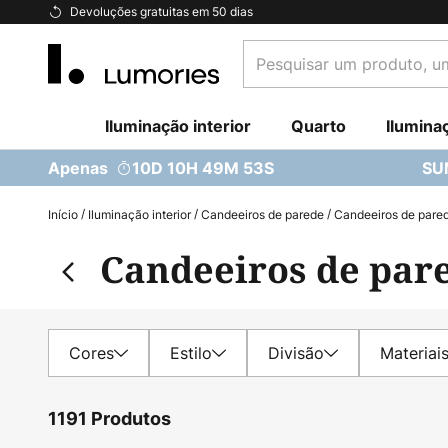
Ir
Devoluções gratuitas em 50 dias
para
Pesquisar
o
um
Conteúdo
produto,
Iluminação interior
uma
Quarto
Ilumina
categoria...
Apenas
10D 10H 49M 51S
SU
Início
Iluminação interior
Candeeiros de parede
Candeeiros de pared
Candeeiros de par
Cores
Estilo
Divisão
Materiai
1191 Produtos