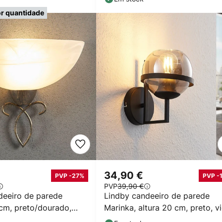
r quantidade
34,90 €
PVP -27%
PVP -
PVP
39,90 €
deeiro de parede
Lindby candeeiro de parede
 cm, preto/dourado,
Marinka, altura 20 cm, preto, v
fumado