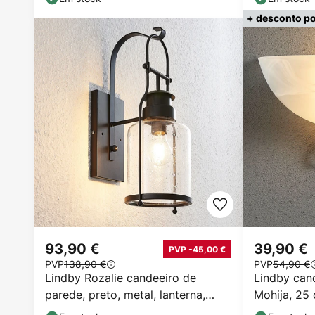
+ desconto po
93,90 €
39,90 €
PVP -45,00 €
PVP
138,90 €
PVP
54,90 €
Lindby Rozalie candeeiro de
Lindby can
parede, preto, metal, lanterna,
Mohija, 25
44cm
vidro, E27