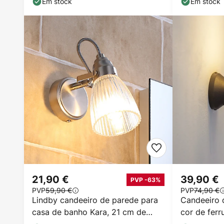
Em stock
Em stock
21,90 €
39,90 €
PVP -63%
PVP
59,90 €
PVP
74,90 €
Lindby candeeiro de parede para
Candeeiro 
casa de banho Kara, 21 cm de
cor de ferr