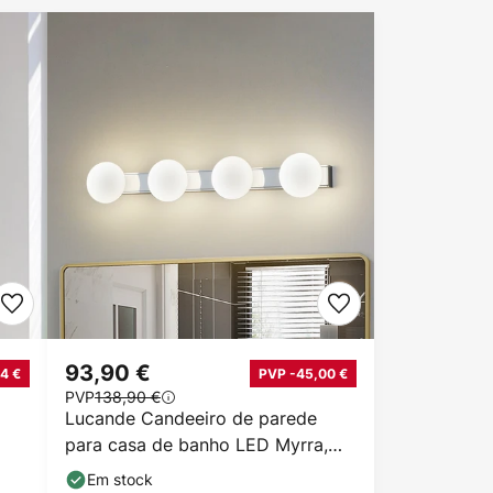
93,90 €
4 €
PVP -45,00 €
PVP
138,90 €
Lucande Candeeiro de parede
para casa de banho LED Myrra,
cromado, vidro, 60
Em stock