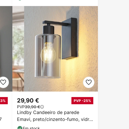
29,90 €
33%
PVP -25%
PVP
39,90 €
Lindby Candeeiro de parede
7
Emavi, preto/cinzento-fumo, vidro,
E27
Em stock