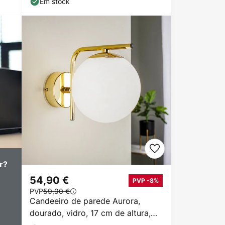
Em stock
r?
54,90 €
PVP -8%
PVP
59,90 €
Candeeiro de parede Aurora,
dourado, vidro, 17 cm de altura,