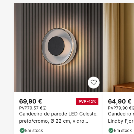
69,90 €
64,90 €
PVP -12%
PVP
79,57 €
PVP
79,90 €
Candeeiro de parede LED Celeste,
Candeeiro 
preto/cromo, Ø 22 cm, vidro
Lindby Fjor
regulável
Ø30 cm, reg
Em stock
Em stock