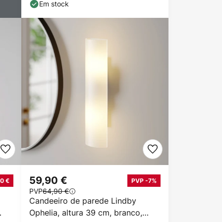
esférico, E14
Em stock
59,90 €
0 €
PVP -7%
PVP
64,90 €
Candeeiro de parede Lindby
Ophelia, altura 39 cm, branco,