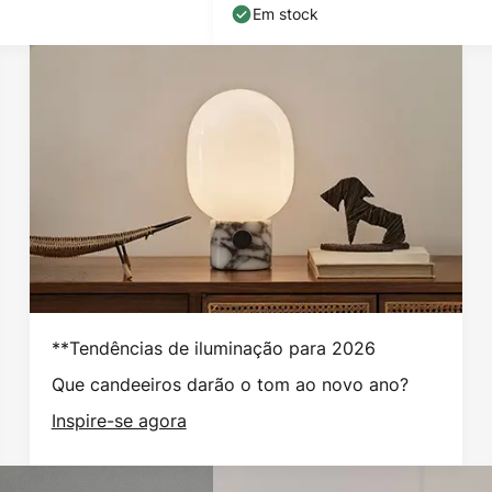
tomada de corrente
Em stock
**Tendências de iluminação para 2026
Que candeeiros darão o tom ao novo ano?
Inspire-se agora