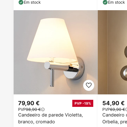
altura, vidro,
altura,
Em stock
Em stock
79,90 €
54,90 €
PVP -19%
PVP
98,90 €
PVP
69,90 €
Candeeiro de parede Violetta,
Candeeiro 
branco, cromado
Orbelia, pr