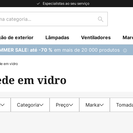
Especialistas ao seu serviço
Pesquisar
ção de exterior
Lâmpadas
Ventiladores
Mar
em mais de 20 000 produtos
MMER SALE: até -70 %
e em vidro
ede em vidro
s
Categoria
Preço
Marka
Tomad