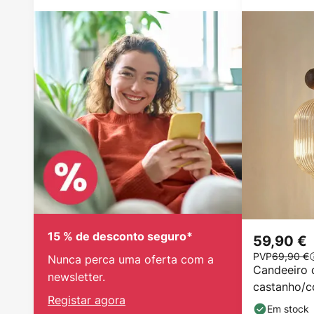
15 % de desconto seguro*
59,90 €
PVP
69,90 €
Nunca perca uma oferta com a
Candeeiro 
newsletter.
castanho/co
Registar agora
cm, E14
Em stock