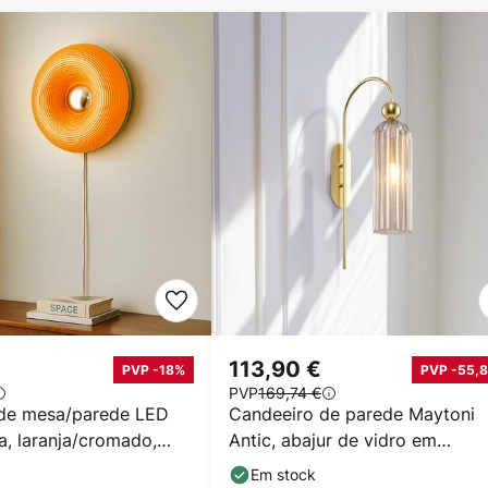
113,90 €
PVP -18%
PVP -55,8
PVP
169,74 €
de mesa/parede LED
Candeeiro de parede Maytoni
a, laranja/cromado,
Antic, abajur de vidro em
ulável.
conhaque
Em stock