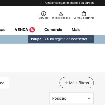
A maior seleção de marcas da Europa
Serviço
Iniciar sessão
O meu carrinho
cas
VENDA
Comércio
Mais
no registo da newsletter
Poupe 13 %
a
Mais filtros