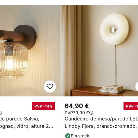
64,90 €
PVP -14%
PVP -
PVP
79,90 €
de parede Salvia,
Candeeiro de mesa/parede LE
gnac, vidro, altura 20
Lindby Fjora, branco/cromado,
30 cm, regulável.
Em stock