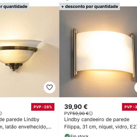
r quantidade
+ desconto por quantidade
39,90 €
PVP -28%
PVP -
PVP
59,90 €
de parede Lindby
Lindby candeeiro de parede
cm, latão envelhecido,
Filippa, 31 cm, níquel, vidro, E2
Em stock