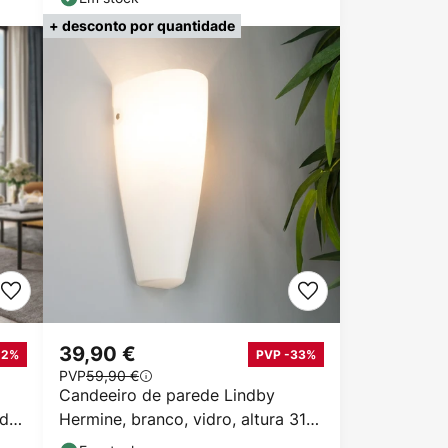
+ desconto por quantidade
39,90 €
12%
PVP -33%
PVP
59,90 €
Candeeiro de parede Lindby
idro
Hermine, branco, vidro, altura 31
cm, E27