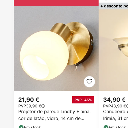
+ desconto po
21,90 €
34,90 €
PVP -45%
PVP
39,90 €
PVP
48,90 €
Projetor de parede Lindby Elaina,
Candeeiro 
cor de latão, vidro, 14 cm de
Irimia, 31 
altura, E14
vidro
Em stock
Em stock