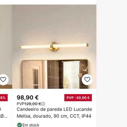
98,90 €
18%
PVP -30,00 €
PVP
128,90 €
D
Candeeiro de parede LED Lucande
 Ø
Melisa, dourado, 90 cm, CCT, IP44
Em stock