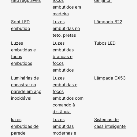
teto reguláveis
focos
de jantar
embutidos em
madeira
Spot LED
Luzes
Lâmpada B22
embutido
embutidas no
teto, pretas
Luzes
Luzes
Tubos LED
embutidas e
embutidas
focos
brancas e
embutidos
focos
embutidos
Luminárias de
Luzes
Lâmpada GX53
encastrar na
embutidas e
parede em aço
focos
inoxidável
embutidos com
comando à
distância
luzes
Luzes
Sistemas de
embutidas de
embutidas
casa inteligente
parede
modernas e