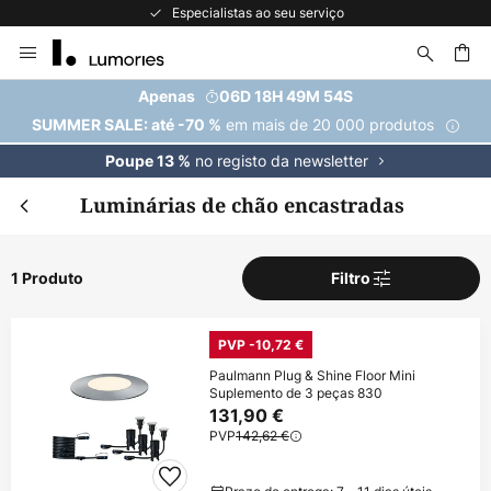
Especialistas ao seu serviço
Ir
para
o
uisar
Apenas
06D 18H 49M 54S
Conteúdo
em mais de 20 000 produtos
SUMMER SALE: até -70 %
no registo da newsletter
Poupe 13 %
Luminárias de chão encastradas
1 Produto
Filtro
PVP -10,72 €
Paulmann Plug & Shine Floor Mini
Suplemento de 3 peças 830
131,90 €
PVP
142,62 €