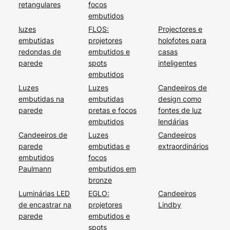
retangulares
focos
embutidos
luzes
FLOS:
Projectores e
embutidas
projetores
holofotes para
redondas de
embutidos e
casas
parede
spots
inteligentes
embutidos
Luzes
Luzes
Candeeiros de
embutidas na
embutidas
design como
parede
pretas e focos
fontes de luz
embutidos
lendárias
Candeeiros de
Luzes
Candeeiros
parede
embutidas e
extraordinários
embutidos
focos
Paulmann
embutidos em
bronze
Luminárias LED
EGLO:
Candeeiros
de encastrar na
projetores
Lindby
parede
embutidos e
spots