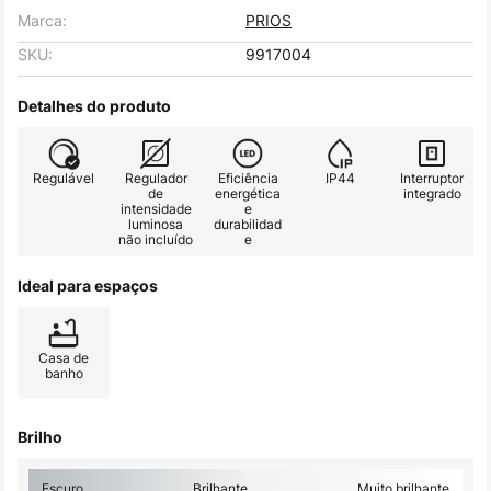
Marca:
PRIOS
SKU:
9917004
Detalhes do produto
Regulável
Regulador
Eficiência
IP44
Interruptor
de
energética
integrado
intensidade
e
luminosa
durabilidad
não incluído
e
Ideal para espaços
Casa de
banho
Brilho
Escuro
Brilhante
Muito brilhante