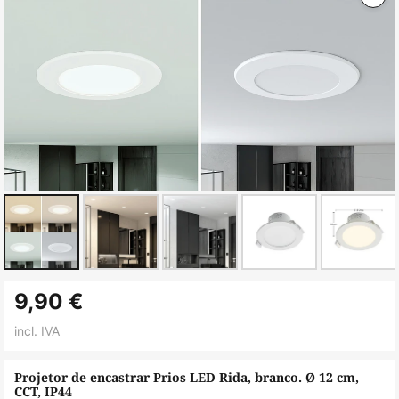
Saltar
9,90 €
para
o
incl. IVA
início
da
Projetor de encastrar Prios LED Rida, branco. Ø 12 cm,
CCT, IP44
Galeria