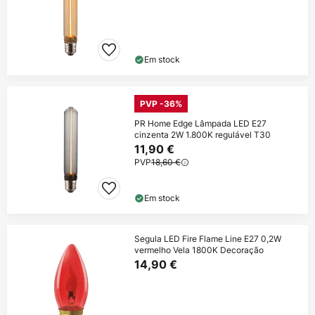
Em stock
PVP -36%
PR Home Edge Lâmpada LED E27
cinzenta 2W 1.800K regulável T30
11,90 €
PVP
18,60 €
Em stock
Segula LED Fire Flame Line E27 0,2W
vermelho Vela 1800K Decoração
14,90 €