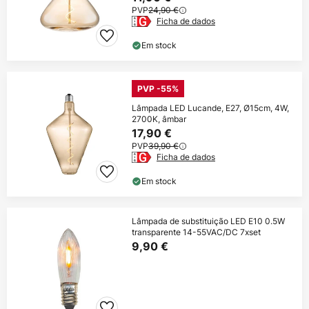
PVP
24,90 €
Ficha de dados
Em stock
PVP -55%
Lâmpada LED Lucande, E27, Ø15cm, 4W,
2700K, âmbar
17,90 €
PVP
39,90 €
Ficha de dados
Em stock
Lâmpada de substituição LED E10 0.5W
transparente 14-55VAC/DC 7xset
9,90 €