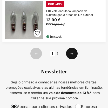
PVP -49%
E10 vela ondulada lâmpada de
substituição 3 arcos de luz exterior
12,90 €
PVP
25,73 €
Em stock
Página
1
2
Anterior
Seguinte
Newsletter
Seja o primeiro a conhecer as nossas melhores ofertas,
promoções exclusivas e as últimas tendências em iluminação.
Inscreva-se e receba um
para
vale de desconto de
13
%*
utilizar na sua próxima compra.
Apenas para clientes privados
Empresa