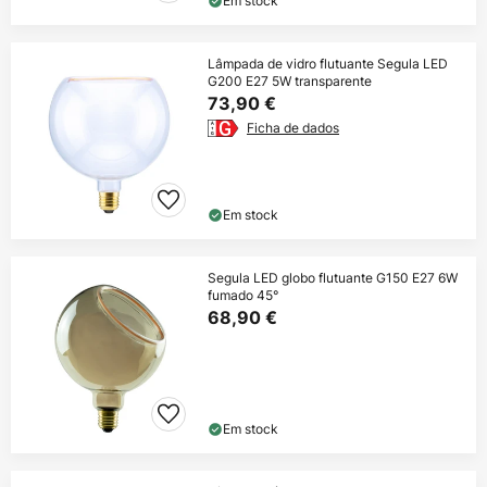
Em stock
Lâmpada de vidro flutuante Segula LED
G200 E27 5W transparente
73,90 €
Ficha de dados
Em stock
Segula LED globo flutuante G150 E27 6W
fumado 45°
68,90 €
Em stock