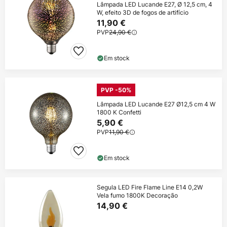
Lâmpada LED Lucande E27, Ø 12,5 cm, 4
W, efeito 3D de fogos de artifício
11,90 €
PVP
24,90 €
Em stock
PVP -50%
Lâmpada LED Lucande E27 Ø12,5 cm 4 W
1800 K Confetti
5,90 €
PVP
11,90 €
Em stock
Segula LED Fire Flame Line E14 0,2W
Vela fumo 1800K Decoração
14,90 €