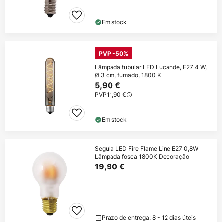
Em stock
PVP -50%
Lâmpada tubular LED Lucande, E27 4 W,
Ø 3 cm, fumado, 1800 K
5,90 €
PVP
11,90 €
Em stock
Segula LED Fire Flame Line E27 0,8W
Lâmpada fosca 1800K Decoração
19,90 €
Prazo de entrega: 8 - 12 dias úteis