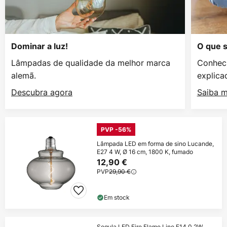
Dominar a luz!
O que s
Lâmpadas de qualidade da melhor marca
Conheci
alemã.
explica
Descubra agora
Saiba m
PVP -56%
Lâmpada LED em forma de sino Lucande,
E27 4 W, Ø 16 cm, 1800 K, fumado
12,90 €
PVP
29,90 €
Em stock
Segula LED Fire Flame Line E14 0,2W