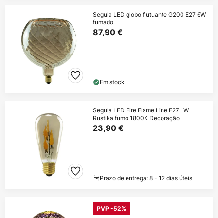
Segula LED globo flutuante G200 E27 6W
fumado
87,90 €
Em stock
Segula LED Fire Flame Line E27 1W
Rustika fumo 1800K Decoração
23,90 €
Prazo de entrega: 8 - 12 dias úteis
PVP -52%