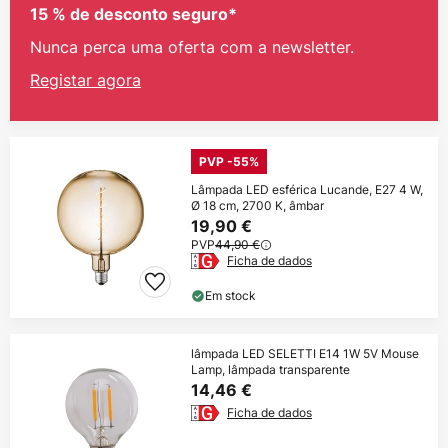
15 % de desconto seguro*
Nunca perca uma oferta com a newsletter.
Registar agora
PVP -55%
Lâmpada LED esférica Lucande, E27 4 W,
Ø 18 cm, 2700 K, âmbar
19,90 €
PVP
44,90 €
Ficha de dados
Em stock
lâmpada LED SELETTI E14 1W 5V Mouse
Lamp, lâmpada transparente
14,46 €
Ficha de dados