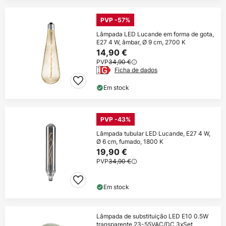
PVP -57%
Lâmpada LED Lucande em forma de gota,
E27 4 W, âmbar, Ø 9 cm, 2700 K
14,90 €
PVP
34,90 €
Ficha de dados
Em stock
PVP -43%
Lâmpada tubular LED Lucande, E27 4 W,
Ø 6 cm, fumado, 1800 K
19,90 €
PVP
34,90 €
Em stock
Lâmpada de substituição LED E10 0.5W
transparente 23-55VAC/DC 3xSet