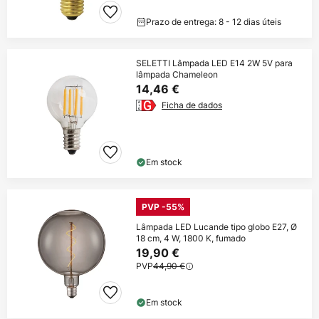
Prazo de entrega: 8 - 12 dias úteis
SELETTI Lâmpada LED E14 2W 5V para
lâmpada Chameleon
14,46 €
Ficha de dados
Em stock
PVP -55%
Lâmpada LED Lucande tipo globo E27, Ø
18 cm, 4 W, 1800 K, fumado
19,90 €
PVP
44,90 €
Em stock