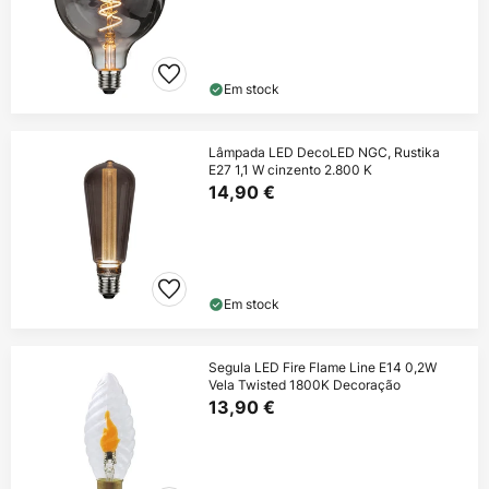
Em stock
Lâmpada LED DecoLED NGC, Rustika
E27 1,1 W cinzento 2.800 K
14,90 €
Em stock
Segula LED Fire Flame Line E14 0,2W
Vela Twisted 1800K Decoração
13,90 €