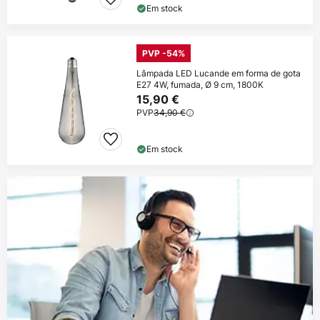
Em stock
PVP -54%
Lâmpada LED Lucande em forma de gota
E27 4W, fumada, Ø 9 cm, 1800K
15,90 €
PVP
34,90 €
Em stock