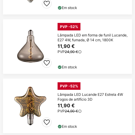
Em stock
PVP -52%
Lâmpada LED em forma de funil Lucande,
E27 4W, fumada, Ø 14 cm, 1800K
11,90 €
PVP
24,90 €
Em stock
PVP -52%
Lâmpada LED Lucande E27 Estrela 4W
Fogos de artifício 3D
11,90 €
PVP
24,90 €
Em stock