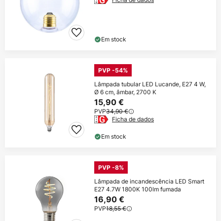
Em stock
PVP -54%
Lâmpada tubular LED Lucande, E27 4 W,
Ø 6 cm, âmbar, 2700 K
15,90 €
PVP
34,90 €
Ficha de dados
Em stock
PVP -8%
Lâmpada de incandescência LED Smart
E27 4.7W 1800K 100lm fumada
16,90 €
PVP
18,55 €