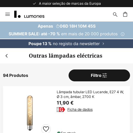
A maior seleção de marcas da Europa
Ir
para
o
uisar
Apenas
06D 18H 10M 44S
Conteúdo
em mais de 20 000 produtos
SUMMER SALE: até -70 %
no registo da newsletter
Poupe 13 %
Outras lâmpadas eléctricas
94 Produtos
Filtro
Lâmpada tubular LED Lucande, E27 4 W,
Ø 3 cm, âmbar, 2700 K
11,90 €
Ficha de dados