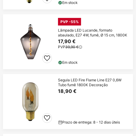
Em stock
PVP -55%
Lâmpada LED Lucande, formato
abaulado, E27 4W, fumê, Ø 15 cm, 1800K
17,90 €
PVP
39,90 €
Em stock
Segula LED Fire Flame Line E27 0,6W
Tubo fumê 1800K Decoração
18,90 €
Prazo de entrega: 8 - 12 dias úteis