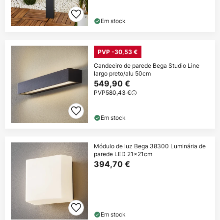
Em stock
PVP -30,53 €
Candeeiro de parede Bega Studio Line
largo preto/alu 50cm
549,90 €
PVP
580,43 €
Em stock
Módulo de luz Bega 38300 Luminária de
parede LED 21x21cm
394,70 €
Em stock