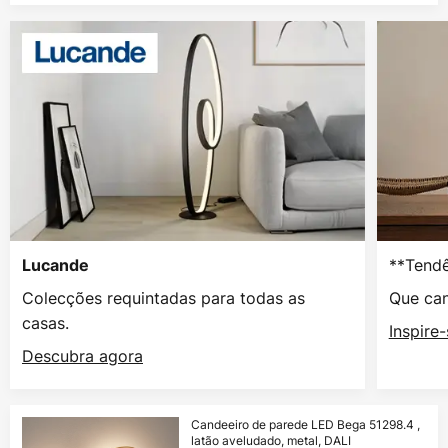
**Tendê
Lucande
Colecções requintadas para todas as
Que can
casas.
Inspire
Descubra agora
Candeeiro de parede LED Bega 51298.4 ,
latão aveludado, metal, DALI