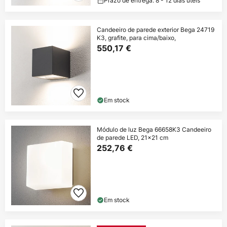
Prazo de entrega: 8 - 12 dias úteis
Candeeiro de parede exterior Bega 24719
K3, grafite, para cima/baixo,
550,17 €
Em stock
Módulo de luz Bega 66658K3 Candeeiro
de parede LED, 21x21 cm
252,76 €
Em stock