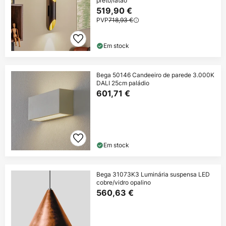
preto/latão
519,90 €
PVP
718,93 €
Em stock
Bega 50146 Candeeiro de parede 3.000K
DALI 25cm paládio
601,71 €
Em stock
Bega 31073K3 Luminária suspensa LED
cobre/vidro opalino
560,63 €