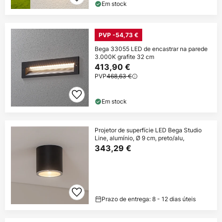
Em stock
PVP -54,73 €
Bega 33055 LED de encastrar na parede
3.000K grafite 32 cm
413,90 €
PVP
468,63 €
Em stock
Projetor de superfície LED Bega Studio
Line, alumínio, Ø 9 cm, preto/alu,
343,29 €
Prazo de entrega: 8 - 12 dias úteis