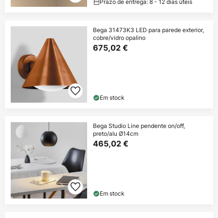
Prazo de entrega: 8 - 12 dias úteis
Bega 31473K3 LED para parede exterior,
cobre/vidro opalino
675,02 €
Em stock
Bega Studio Line pendente on/off,
preto/alu Ø14cm
465,02 €
Em stock