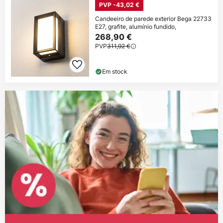
PVP -43,02 €
Candeeiro de parede exterior Bega 22733
E27, grafite, alumínio fundido,
268,90 €
PVP
311,92 €
Em stock