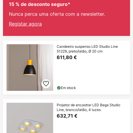
15 % de desconto seguro*
Nunca perca uma oferta com a newsletter.
Registar agora
Candeeiro suspenso LED Studio Line
51229, preto/latão, Ø 20 cm
611,80 €
Em stock
Projetor de encastrar LED Bega Studio
Line, branco/latão, 4 luzes.
632,71 €