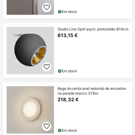
Em stock
Studio Line Spot asym. preto/latão Ø14cm
613,15 €
Em stock
Bega Accenta anel redondo de encastrar
na parede branco 315lm
218,32 €
Em stock