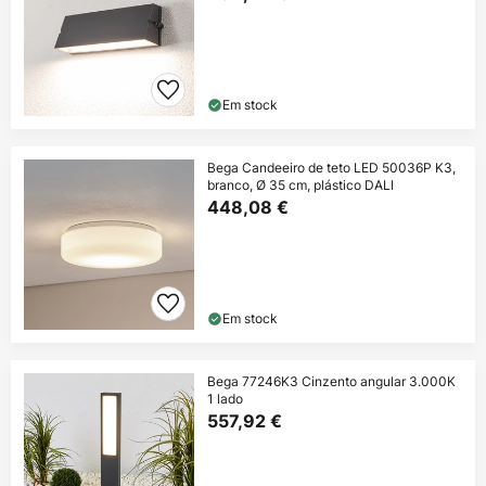
Em stock
Bega Candeeiro de teto LED 50036P K3,
branco, Ø 35 cm, plástico DALI
448,08 €
Em stock
Bega 77246K3 Cinzento angular 3.000K
1 lado
557,92 €