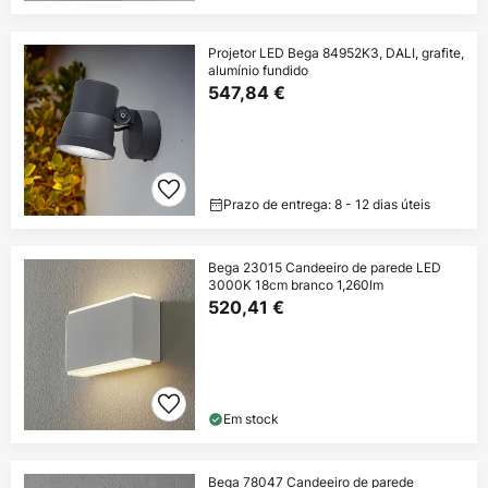
Projetor LED Bega 84952K3, DALI, grafite,
alumínio fundido
547,84 €
Prazo de entrega: 8 - 12 dias úteis
Bega 23015 Candeeiro de parede LED
3000K 18cm branco 1,260lm
520,41 €
Em stock
Bega 78047 Candeeiro de parede