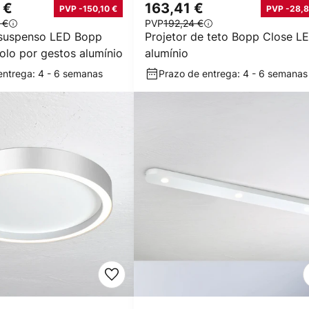
 €
163,41 €
PVP -150,10 €
PVP -28,8
 €
PVP
192,24 €
 suspenso LED Bopp
Projetor de teto Bopp Close L
olo por gestos alumínio
alumínio
entrega: 4 - 6 semanas
Prazo de entrega: 4 - 6 semanas