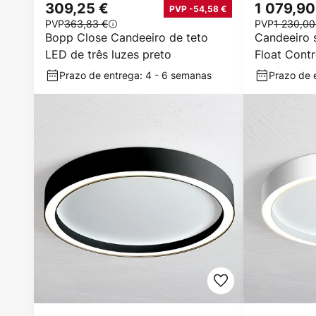
309,25 €
1 079,90
PVP -54,58 €
PVP
363,83 €
PVP
1 230,00
Bopp Close Candeeiro de teto
Candeeiro
LED de três luzes preto
Float Contr
Prazo de entrega: 4 - 6 semanas
Prazo de 