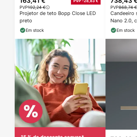
163,41 €
738,43 
PVP -28,83 €
PVP
192,24 €
PVP
868,74 €
Projetor de teto Bopp Close LED
Candeeiro
preto
Nano 2.0, 
bronze/pre
Em stock
Em stock