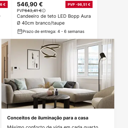
546,90 €
6 €
PVP -96,51 €
PVP
643,41 €
D
Candeeiro de teto LED Bopp Aura
Ø 40cm branco/taupe
Prazo de entrega: 4 - 6 semanas
Conceitos de iluminação para a casa
Máximo conforto de vida em cada quarto.