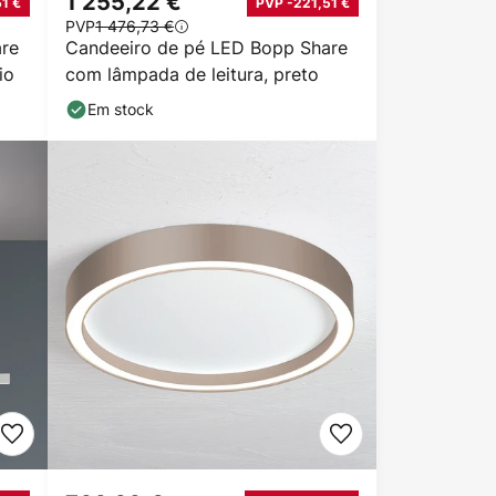
1 255,22 €
1 €
PVP -221,51 €
PVP
1 476,73 €
re
Candeeiro de pé LED Bopp Share
io
com lâmpada de leitura, preto
Em stock