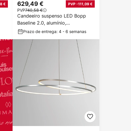
629,49 €
8 €
PVP -111,09 €
PVP
740,58 €
Candeeiro suspenso LED Bopp
Baseline 2.0, alumínio,
comprimento 119 cm
Prazo de entrega: 4 - 6 semanas