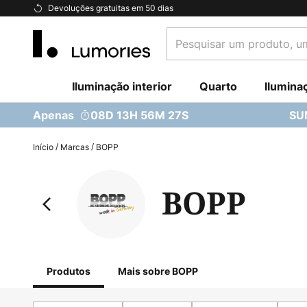
Ir
Devoluções gratuitas em 50 dias
para
Pesquisar
o
um
Conteúdo
produto,
Iluminação interior
uma
Quarto
Ilumina
categoria...
Apenas
08D 13H 56M 26S
SU
Início
Marcas
BOPP
BOPP
Produtos
Mais sobre BOPP