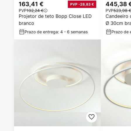
163,41 €
445,38 
PVP -28,83 €
PVP
192,24 €
PVP
523,98 
Projetor de teto Bopp Close LED
Candeeiro 
branco
Ø 30cm bra
Prazo de entrega: 4 - 6 semanas
Prazo de 