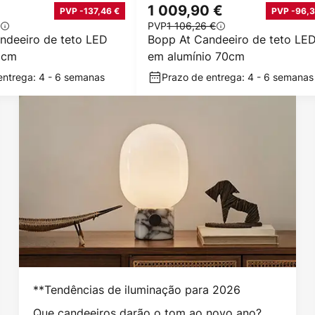
1 009,90 €
PVP -137,46 €
PVP -96,3
PVP
1 106,26 €
ndeeiro de teto LED
Bopp At Candeeiro de teto LE
5cm
em alumínio 70cm
entrega: 4 - 6 semanas
Prazo de entrega: 4 - 6 semanas
**Tendências de iluminação para 2026
Que candeeiros darão o tom ao novo ano?