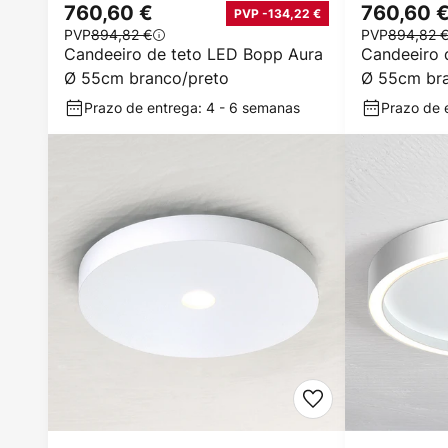
760,60 €
760,60 
PVP -134,22 €
PVP
894,82 €
PVP
894,82 
Candeeiro de teto LED Bopp Aura
Candeeiro 
Ø 55cm branco/preto
Ø 55cm bra
Prazo de entrega: 4 - 6 semanas
Prazo de 