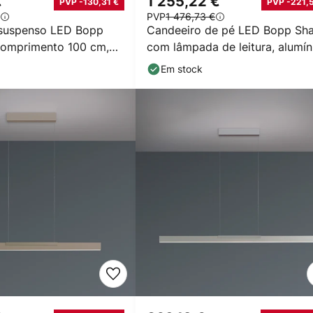
€
1 255,22 €
PVP -130,31 €
PVP -221,5
PVP
1 476,73 €
 suspenso LED Bopp
Candeeiro de pé LED Bopp Sha
comprimento 100 cm,
com lâmpada de leitura, alumín
to
Em stock