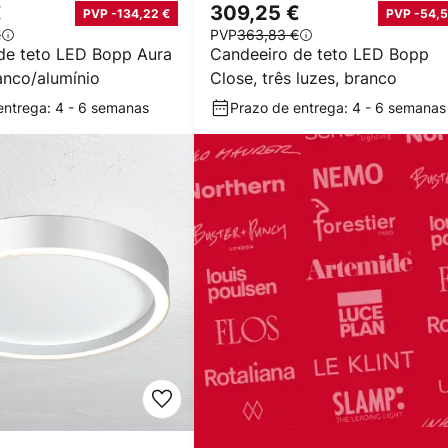
€
309,25 €
PVP -134,22 €
PVP -54,5
€
PVP
363,83 €
de teto LED Bopp Aura
Candeeiro de teto LED Bopp
nco/alumínio
Close, três luzes, branco
entrega: 4 - 6 semanas
Prazo de entrega: 4 - 6 semanas