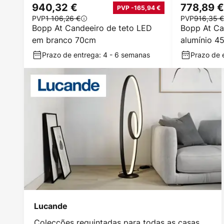
940,32 €
778,89 €
PVP -165,94 €
PVP
1 106,26 €
PVP
916,35 €
Bopp At Candeeiro de teto LED
Bopp At Ca
em branco 70cm
alumínio 4
Prazo de entrega: 4 - 6 semanas
Prazo de 
Lucande
Colecções requintadas para todas as casas.