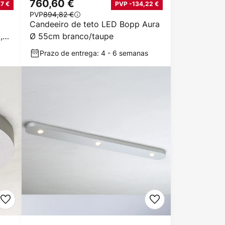
760,60 €
7 €
PVP -134,22 €
PVP
894,82 €
Candeeiro de teto LED Bopp Aura
,
Ø 55cm branco/taupe
Prazo de entrega: 4 - 6 semanas