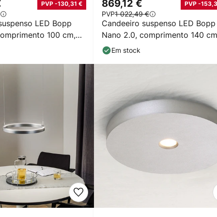
€
869,12 €
PVP -130,31 €
PVP -153,3
PVP
1 022,49 €
 suspenso LED Bopp
Candeeiro suspenso LED Bopp
comprimento 100 cm,
Nano 2.0, comprimento 140 cm
o, metal
cor alumínio
Em stock