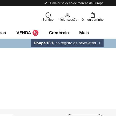
A maior seleção de marcas da Europa
Serviço
Iniciar sessão
O meu carrinho
cas
VENDA
Comércio
Mais
no registo da newsletter
Poupe 13 %