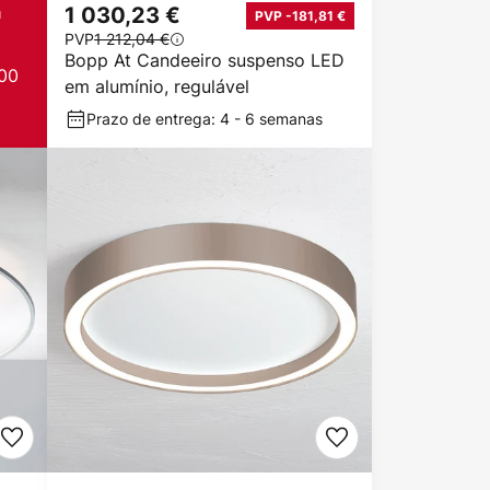
a
1 030,23 €
PVP -181,81 €
PVP
1 212,04 €
Bopp At Candeeiro suspenso LED
00
em alumínio, regulável
Prazo de entrega: 4 - 6 semanas