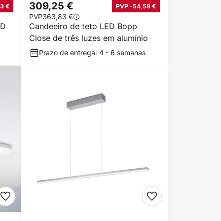
309,25 €
3 €
PVP -54,58 €
PVP
363,83 €
ED
Candeeiro de teto LED Bopp
Close de três luzes em alumínio
Prazo de entrega: 4 - 6 semanas