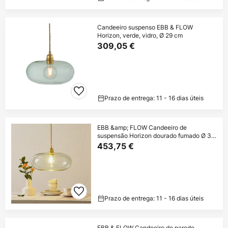
Candeeiro suspenso EBB & FLOW
Horizon, verde, vidro, Ø 29 cm
309,05 €
Prazo de entrega: 11 - 16 dias úteis
EBB &amp; FLOW Candeeiro de
suspensão Horizon dourado fumado Ø 36
cm
453,75 €
Prazo de entrega: 11 - 16 dias úteis
EBB & FLOW Candeeiro de parede