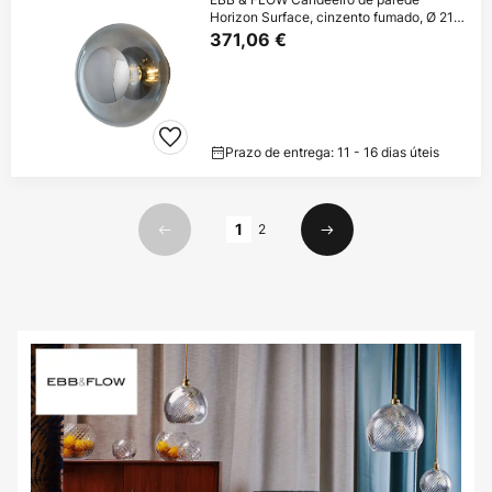
Horizon Surface, cinzento fumado, Ø 21
cm
371,06 €
Prazo de entrega: 11 - 16 dias úteis
Página
1
2
Anterior
Seguinte