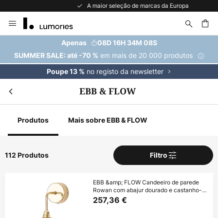
A maior seleção de marcas da Europa
Ir
para
o
uisar
Apenas
08D 16H 34M 07S
Conteúdo
em mais de 20 000 produtos
SUMMER SALE: até -70 %
no registo da newsletter
Poupe 13 %
EBB & FLOW
Produtos
Mais sobre EBB & FLOW
112 Produtos
Filtro
EBB &amp; FLOW Candeeiro de parede
Rowan com abajur dourado e castanho-
rosa
257,36 €