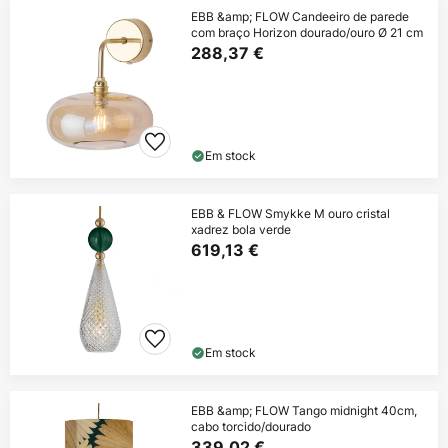
EBB &amp; FLOW Candeeiro de parede
com braço Horizon dourado/ouro Ø 21 cm
288,37 €
Em stock
EBB & FLOW Smykke M ouro cristal
xadrez bola verde
619,13 €
Em stock
EBB &amp; FLOW Tango midnight 40cm,
cabo torcido/dourado
339,02 €