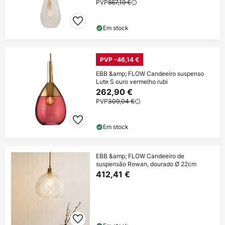
PVP
867,19 €
Em stock
PVP -46,14 €
EBB &amp; FLOW Candeeiro suspenso
Lute S ouro vermelho rubi
262,90 €
PVP
309,04 €
Em stock
EBB &amp; FLOW Candeeiro de
suspensão Rowan, dourado Ø 22cm
412,41 €