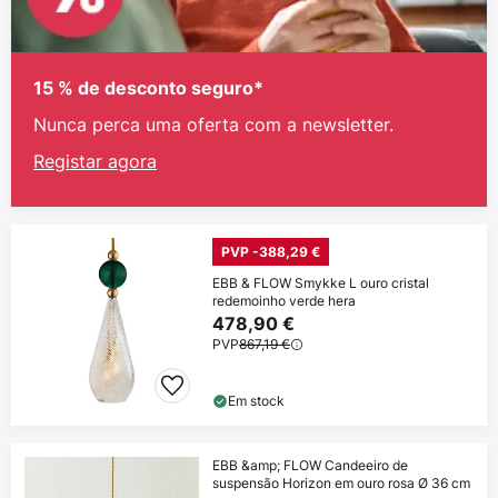
15 % de desconto seguro*
Nunca perca uma oferta com a newsletter.
Registar agora
PVP -388,29 €
EBB & FLOW Smykke L ouro cristal
redemoinho verde hera
478,90 €
PVP
867,19 €
Em stock
EBB &amp; FLOW Candeeiro de
suspensão Horizon em ouro rosa Ø 36 cm