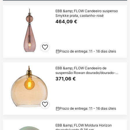
EBB &amp; FLOW Candeeiro suspenso
Smykke prata, castanho-rosé
464,09 €
Prazo de entrega: 11 - 16 dias úteis
EBB &amp; FLOW Candeeiro de
suspensão Rowan dourado/dourado-
fumado Ø 28cm
371,06 €
Prazo de entrega: 11 - 16 dias úteis
EBB &amp; FLOW Moldura Horizon
dourada/verde Ø 36 cm