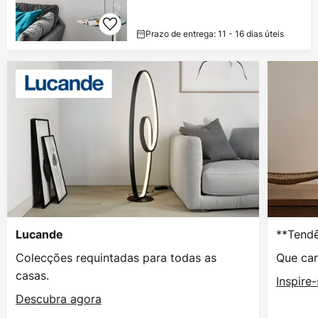
Prazo de entrega: 11 - 16 dias úteis
**Tendê
Lucande
Colecções requintadas para todas as
Que can
casas.
Inspire
Descubra agora