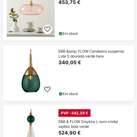
453,75 €
Em stock
EBB &amp; FLOW Candeeiro suspenso
Lute S dourado verde hera
340,05 €
Em stock
PVP -342,29 €
EBB & FLOW Smykke L ouro cristal
xadrez bola verde
524,90 €