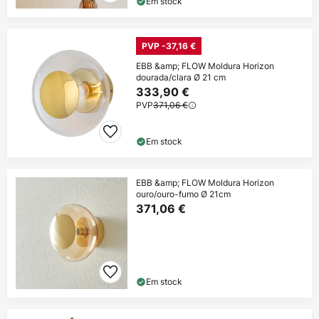
Em stock
PVP -37,16 €
EBB &amp; FLOW Moldura Horizon
dourada/clara Ø 21 cm
333,90 €
PVP
371,06 €
Em stock
EBB &amp; FLOW Moldura Horizon
ouro/ouro-fumo Ø 21cm
371,06 €
Em stock