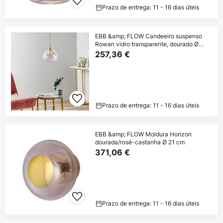
Prazo de entrega: 11 - 16 dias úteis
EBB &amp; FLOW Candeeiro suspenso
Rowan vidro transparente, dourado Ø
22cm
257,36 €
Prazo de entrega: 11 - 16 dias úteis
EBB &amp; FLOW Moldura Horizon
dourada/rosé-castanha Ø 21 cm
371,06 €
Prazo de entrega: 11 - 16 dias úteis