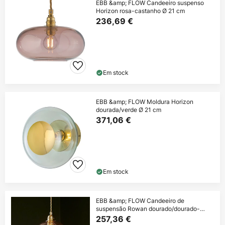
EBB &amp; FLOW Candeeiro suspenso
Horizon rosa-castanho Ø 21 cm
236,69 €
Em stock
EBB &amp; FLOW Moldura Horizon
dourada/verde Ø 21 cm
371,06 €
Em stock
EBB &amp; FLOW Candeeiro de
suspensão Rowan dourado/dourado-
fumado Ø 22cm
257,36 €