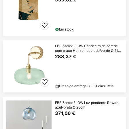
Em stock
EBB &amp; FLOW Candeeiro de parede
com braço Horizon dourado/verde Ø 21
cm
288,37 €
Prazo de entrega: 7 - 11 dias úteis
EBB &amp; FLOW Luz pendente Rowan
azul-prata Ø 28cm
371,06 €