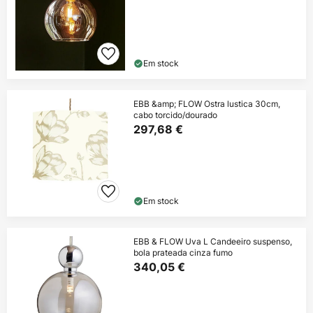
Em stock
EBB &amp; FLOW Ostra lustica 30cm,
cabo torcido/dourado
297,68 €
Em stock
EBB & FLOW Uva L Candeeiro suspenso,
bola prateada cinza fumo
340,05 €