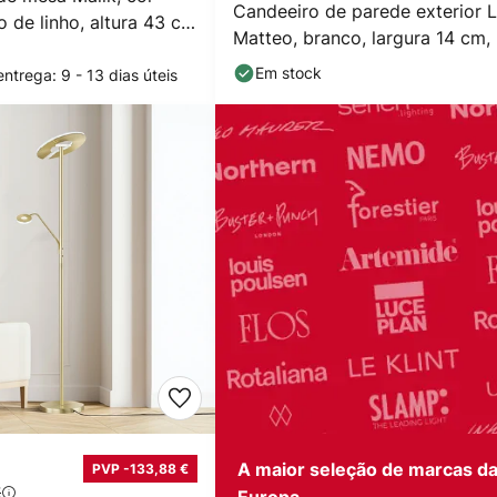
Candeeiro de parede exterior 
do de linho, altura 43 cm
Matteo, branco, largura 14 cm,
luzes.
Em stock
ntrega: 9 - 13 dias úteis
A maior seleção de marcas d
PVP -133,88 €
€