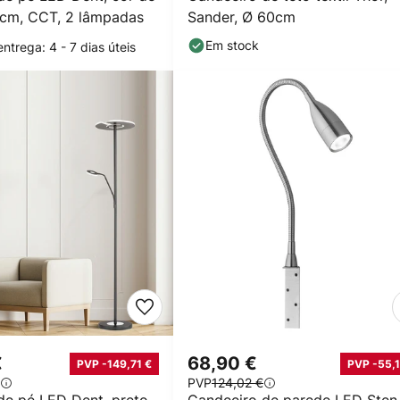
0 cm, CCT, 2 lâmpadas
Sander, Ø 60cm
Em stock
ntrega: 4 - 7 dias úteis
€
68,90 €
PVP -149,71 €
PVP -55,1
PVP
124,02 €