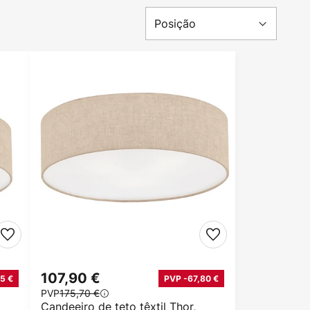
107,90 €
5 €
PVP -67,80 €
PVP
175,70 €
Candeeiro de teto têxtil Thor,