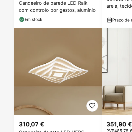
Candeeiro de parede LED Raik
areia, teci
com controlo por gestos, alumínio
E27
Em stock
Prazo de e
310,07 €
351,90 €
PVP
485,78 