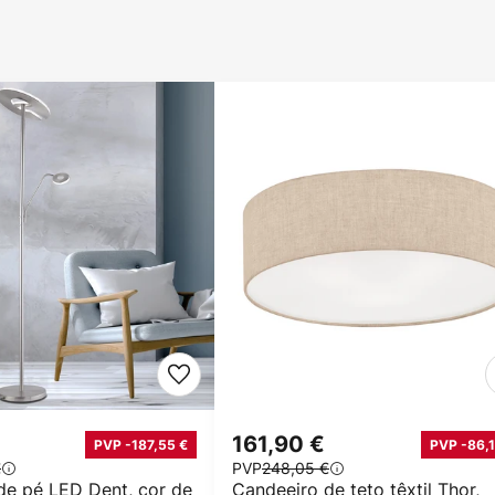
€
161,90 €
PVP -187,55 €
PVP -86,1
€
PVP
248,05 €
de pé LED Dent, cor de
Candeeiro de teto têxtil Thor,