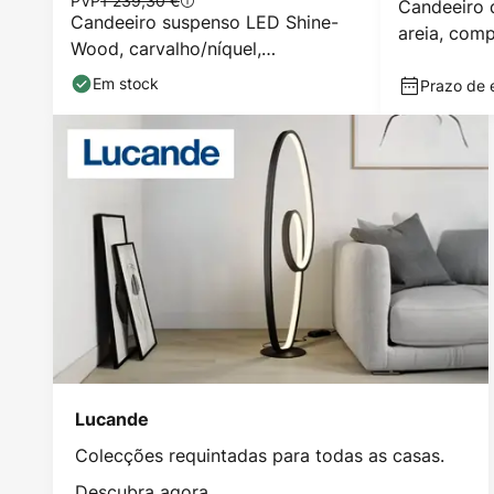
PVP
1 239,30 €
Candeeiro 
Candeeiro suspenso LED Shine-
areia, com
Wood, carvalho/níquel,
CCT
comprimento 100 cm 3
Em stock
Prazo de e
Lucande
Colecções requintadas para todas as casas.
Descubra agora