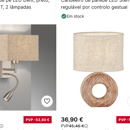
de pé LED Dent, preto,
Candeeiro de parede LED Sten
T, 2 lâmpadas
regulável por controlo gestual
Em stock
36,90 €
PVP -53,80 €
PVP -
PVP
45,46 €