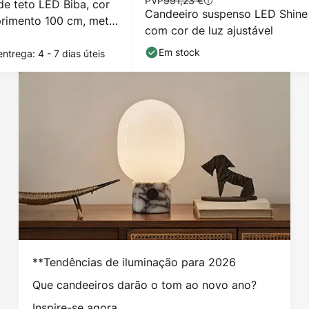
PVP
991,23 €
de teto LED Biba, cor
Candeeiro suspenso LED Shine
primento 100 cm, metal,
com cor de luz ajustável
Em stock
ntrega: 4 - 7 dias úteis
**Tendências de iluminação para 2026
Que candeeiros darão o tom ao novo ano?
Inspire-se agora