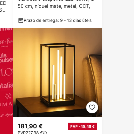
LED
50 cm, níquel mate, metal, CCT,
 2
Prazo de entrega: 9 - 13 dias úteis
181,90 €
a
PVP -45,48 €
PVP
227,38 €