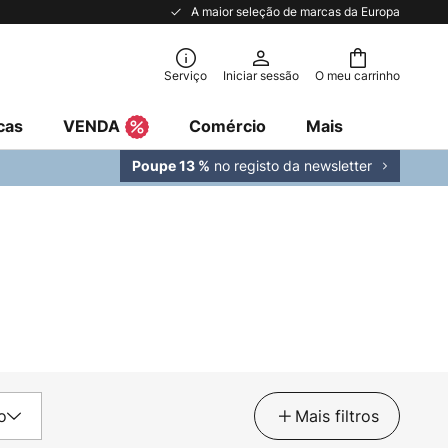
A maior seleção de marcas da Europa
Serviço
Iniciar sessão
O meu carrinho
cas
VENDA
Comércio
Mais
no registo da newsletter
Poupe 13 %
o
Mais filtros