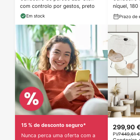
com controlo por gestos, preto
níquel, 18
Em stock
Prazo de e
15 % de desconto seguro*
299,90 
PVP
449,61 €
Nunca perca uma oferta com a