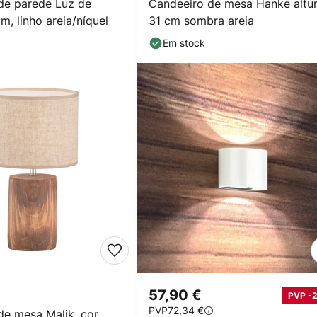
de parede Luz de
Candeeiro de mesa Hanke altu
am, linho areia/níquel
31 cm sombra areia
Em stock
57,90 €
PVP -
PVP
72,34 €
de mesa Malik, cor