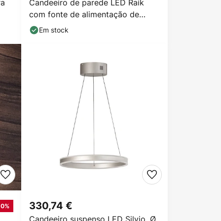
ra
Candeeiro de parede LED Raik
com fonte de alimentação de
encaixe
Em stock
330,74 €
20%
Candeeiro suspenso LED Silvio, Ø