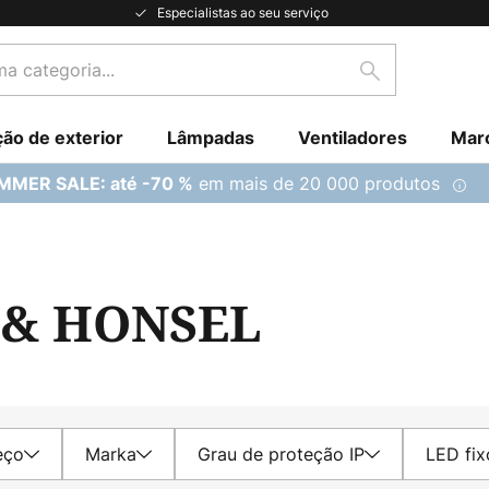
Especialistas ao seu serviço
Pesquisar
ção de exterior
Lâmpadas
Ventiladores
Mar
em mais de 20 000 produtos
MMER SALE: até -70 %
 & HONSEL
eço
Marka
Grau de proteção IP
LED fix