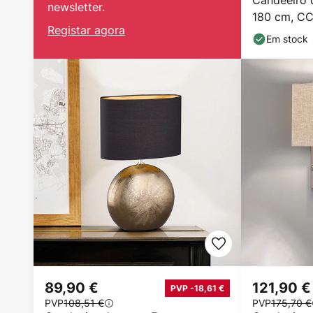
Candeeiro 
newsletter.
180 cm, CC
Registar agora
Em stock
89,90 €
121,90 €
PVP -18,61 €
PVP
108,51 €
PVP
175,70 €