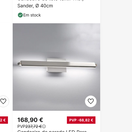
Sander, Ø 40cm
Em stock
168,90 €
2 €
PVP -68,82 €
PVP
237,72 €