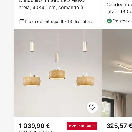
Candeeiro de teto LED HERO,
Candeeiro 
areia, 40x40 cm, comando à
latão, 180
distância, CCT regulável
Em stock
Prazo de entrega: 9 - 13 dias úteis
1 039,90 €
325,57 
PVP -199,40 €