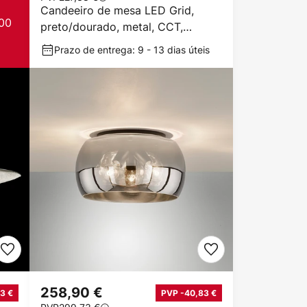
Candeeiro de mesa LED Grid,
00
preto/dourado, metal, CCT,
regulável
Prazo de entrega: 9 - 13 dias úteis
258,90 €
3 €
PVP -40,83 €