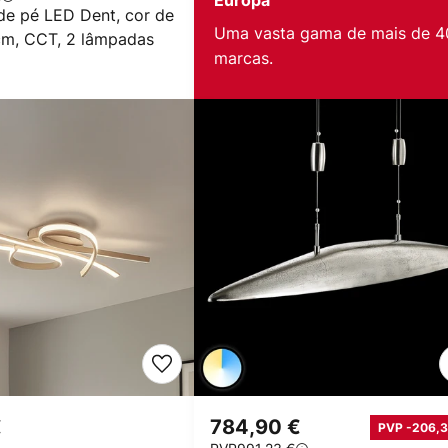
Europa
de pé LED Dent, cor de
Uma vasta gama de mais de 4
 cm, CCT, 2 lâmpadas
marcas.
€
784,90 €
PVP -206,3