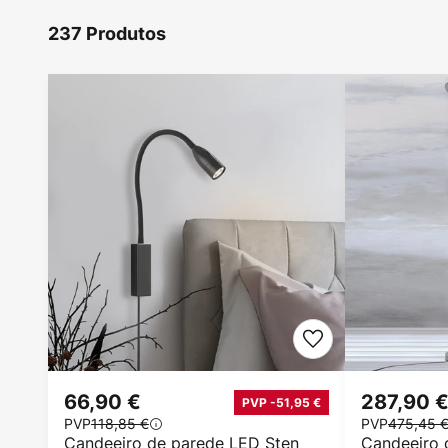
237 Produtos
66,90 €
287,90 
PVP -51,95 €
PVP
118,85 €
PVP
475,45 
Candeeiro de parede LED Sten
Candeeiro 