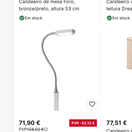
Candeeiro de mesa Foro,
Candeeiro 
bronze/preto, altura 53 cm
leitura Dre
Em stock
Em stock
71,90 €
77,51 €
PVP -52,12 €
PVP
124,02 €
Candeeiro 