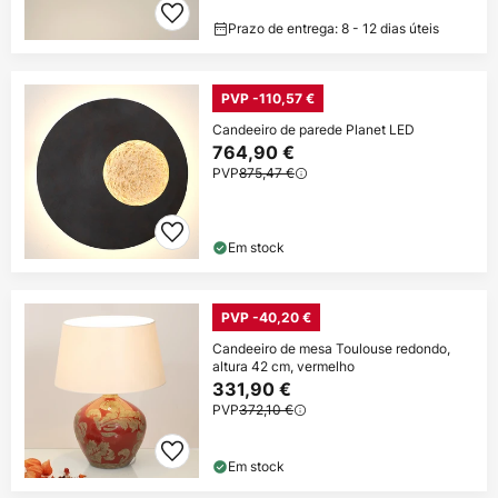
Prazo de entrega: 8 - 12 dias úteis
PVP -110,57 €
Candeeiro de parede Planet LED
764,90 €
PVP
875,47 €
Em stock
PVP -40,20 €
Candeeiro de mesa Toulouse redondo,
altura 42 cm, vermelho
331,90 €
PVP
372,10 €
Em stock