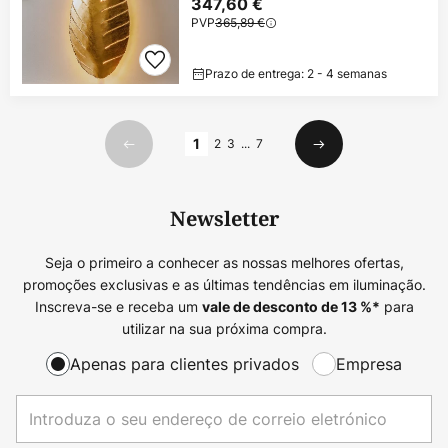
347,60 €
PVP
365,89 €
Prazo de entrega: 2 - 4 semanas
Página
1
2
3
...
7
Anterior
Seguinte
Newsletter
Seja o primeiro a conhecer as nossas melhores ofertas,
promoções exclusivas e as últimas tendências em iluminação.
Inscreva-se e receba um
para
vale de desconto de
13
%*
utilizar na sua próxima compra.
Apenas para clientes privados
Empresa