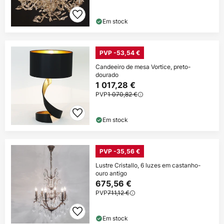
Em stock
PVP -53,54 €
Candeeiro de mesa Vortice, preto-
dourado
1 017,28 €
PVP
1 070,82 €
Em stock
PVP -35,56 €
Lustre Cristallo, 6 luzes em castanho-
ouro antigo
675,56 €
PVP
711,12 €
Em stock