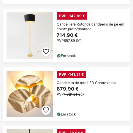
PVP -142,99 €
Cancelliere Rotonda candeeiro de pé em
chintz preto/dourado
714,90 €
PVP
857,89 €
Em stock
PVP -141,31 €
Candeeiro de teto LED Controversia
879,90 €
PVP
1 021,21 €
Em stock
PVP -48,94 €