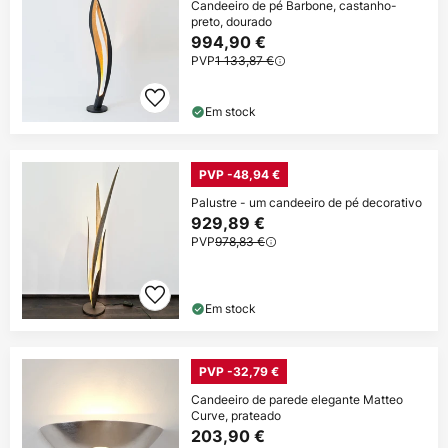
Candeeiro de pé Barbone, castanho-
preto, dourado
994,90 €
PVP
1 133,87 €
Em stock
PVP -48,94 €
Palustre - um candeeiro de pé decorativo
929,89 €
PVP
978,83 €
Em stock
PVP -32,79 €
Candeeiro de parede elegante Matteo
Curve, prateado
203,90 €