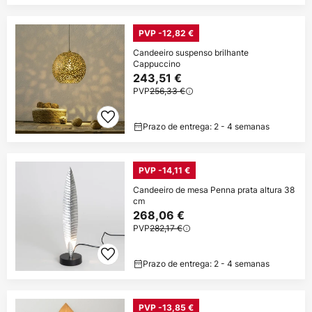
PVP -12,82 €
Candeeiro suspenso brilhante
Cappuccino
243,51 €
PVP
256,33 €
Prazo de entrega: 2 - 4 semanas
PVP -14,11 €
Candeeiro de mesa Penna prata altura 38
cm
268,06 €
PVP
282,17 €
Prazo de entrega: 2 - 4 semanas
PVP -13,85 €