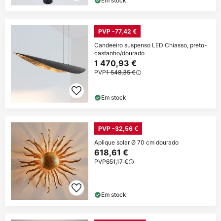
Em stock
PVP -77,42 €
Candeeiro suspenso LED Chiasso, preto-
castanho/dourado
1 470,93 €
PVP
1 548,35 €
Em stock
PVP -32,56 €
Aplique solar Ø 70 cm dourado
618,61 €
PVP
651,17 €
Em stock