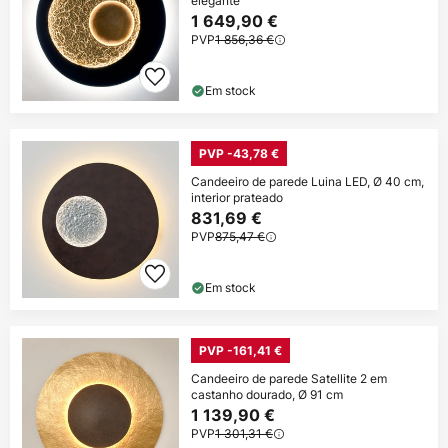
elegante
1 649,90 €
PVP
1 856,36 €
Em stock
PVP -43,78 €
Candeeiro de parede Luina LED, Ø 40 cm,
interior prateado
831,69 €
PVP
875,47 €
Em stock
PVP -161,41 €
Candeeiro de parede Satellite 2 em
castanho dourado, Ø 91 cm
1 139,90 €
PVP
1 301,31 €