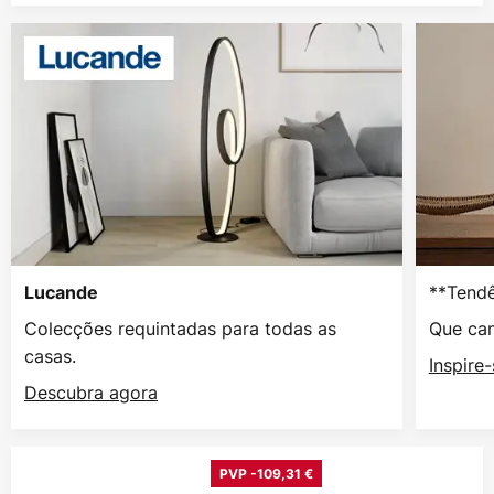
**Tendê
Lucande
Colecções requintadas para todas as
Que can
casas.
Inspire
Descubra agora
PVP -109,31 €