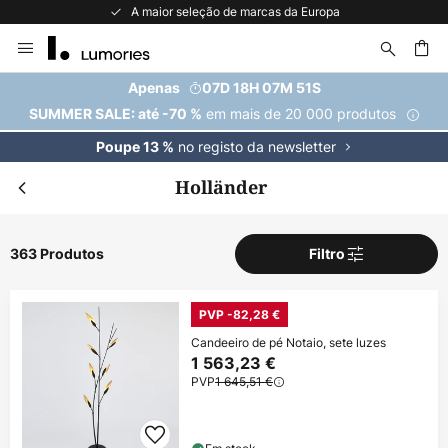
A maior seleção de marcas da Europa
Ir
para
o
uisar
Apenas
07D 18H 07M 49S
Conteúdo
em mais de 20 000 produtos
SUMMER SALE: até -70 %
no registo da newsletter
Poupe 13 %
Holländer
363 Produtos
Filtro
PVP -82,28 €
Candeeiro de pé Notaio, sete luzes
1 563,23 €
PVP
1 645,51 €