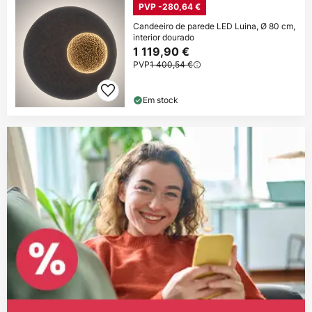
PVP -280,64 €
Candeeiro de parede LED Luina, Ø 80 cm,
interior dourado
1 119,90 €
PVP
1 400,54 €
Em stock