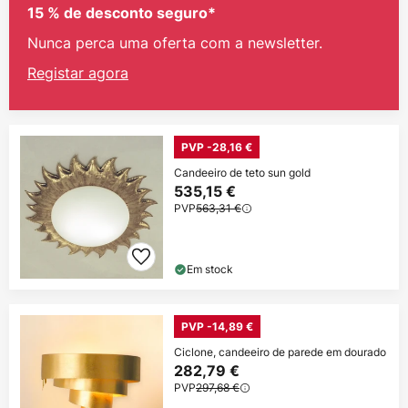
15 % de desconto seguro*
Nunca perca uma oferta com a newsletter.
Registar agora
PVP -28,16 €
Candeeiro de teto sun gold
535,15 €
PVP
563,31 €
Em stock
PVP -14,89 €
Ciclone, candeeiro de parede em dourado
282,79 €
PVP
297,68 €