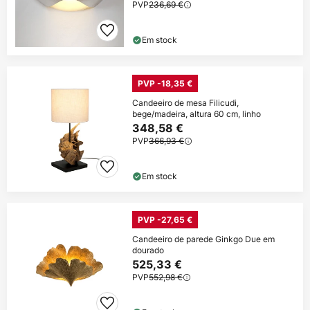
PVP
236,69 €
Em stock
PVP -18,35 €
Candeeiro de mesa Filicudi,
bege/madeira, altura 60 cm, linho
348,58 €
PVP
366,93 €
Em stock
PVP -27,65 €
Candeeiro de parede Ginkgo Due em
dourado
525,33 €
PVP
552,98 €