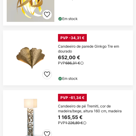
Em stock
PVP -34,31 €
Candeeiro de parede Ginkgo Tre em
dourado
652,00 €
PVP
686,31 €
Em stock
PVP -61,34 €
Candeeiro de pé Tremiti, cor de
madeira/bege, altura 160 cm, madeira
1 165,55 €
PVP
1 226,89 €