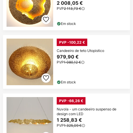
2 008,05 €
PVP
2 113,73 €
Em stock
PVP -100,22 €
Candeeiro de teto Utopistico
979,90 €
PVP
1 080,12 €
Em stock
PVP -66,26 €
Nuvola - um candeeiro suspenso de
design com LED
1 258,83 €
PVP
1 325,09 €