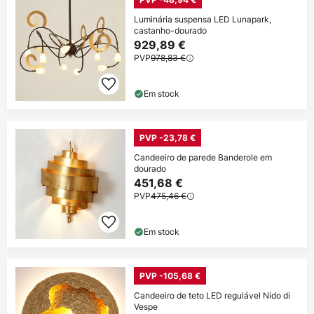
Luminária suspensa LED Lunapark,
castanho-dourado
929,89 €
PVP
978,83 €
Em stock
PVP -23,78 €
Candeeiro de parede Banderole em
dourado
451,68 €
PVP
475,46 €
Em stock
PVP -105,68 €
Candeeiro de teto LED regulável Nido di
Vespe