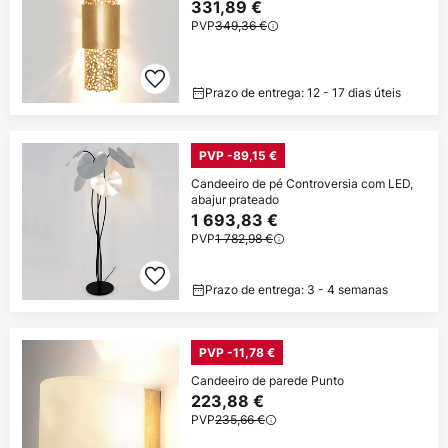
331,89 €
PVP
349,36 €
Prazo de entrega: 12 - 17 dias úteis
PVP -89,15 €
Candeeiro de pé Controversia com LED,
abajur prateado
1 693,83 €
PVP
1 782,98 €
Prazo de entrega: 3 - 4 semanas
PVP -11,78 €
Candeeiro de parede Punto
223,88 €
PVP
235,66 €