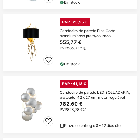
Em stock
PVP -29,25 €
Candeeiro de parede Elba Corto
monoluminoso preto/dourado
555,77 €
PVP
585,02 €
Em stock
PVP -41,18 €
Candeeiro de parede LED BOLLADARIA,
prateado, 42 x 27 cm, metal regulável
782,60 €
PVP
823,78 €
Prazo de entrega: 8 - 12 dias úteis