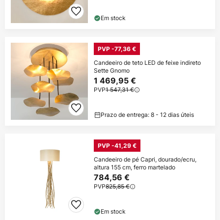
Em stock
PVP -77,36 €
Candeeiro de teto LED de feixe indireto
Sette Gnomo
1 469,95 €
PVP
1 547,31 €
Prazo de entrega: 8 - 12 dias úteis
PVP -41,29 €
Candeeiro de pé Capri, dourado/ecru,
altura 155 cm, ferro martelado
784,56 €
PVP
825,85 €
Em stock