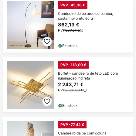
PVP -45,38 €
Candeeiro de pé arco de bambu,
castanho-preto écru
862,13 €
PVP
907,51 €
Em stock
PVP -118,09 €
Buffet - candeeiro de teto LED com
iluminação indireta
2 243,71 €
PVP
2 361,80 €
Em stock
PVP -77,42 €
Candeeiro de pé com coluna