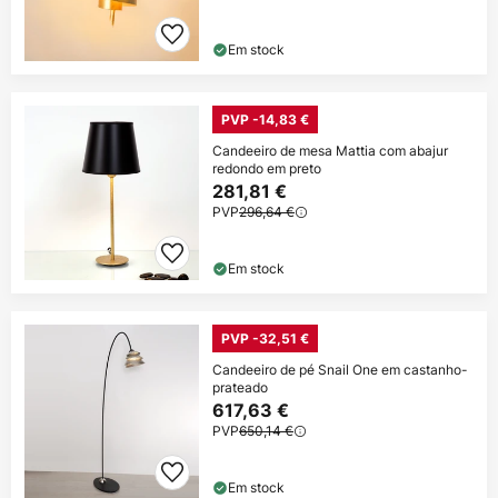
Em stock
PVP -14,83 €
Candeeiro de mesa Mattia com abajur
redondo em preto
281,81 €
PVP
296,64 €
Em stock
PVP -32,51 €
Candeeiro de pé Snail One em castanho-
prateado
617,63 €
PVP
650,14 €
Em stock