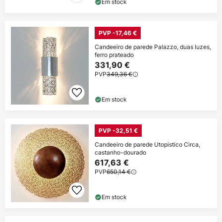
Em stock
PVP -17,46 €
Candeeiro de parede Palazzo, duas luzes,
ferro prateado
331,90 €
PVP
349,36 €
Em stock
PVP -32,51 €
Candeeiro de parede Utopistico Circa,
castanho-dourado
617,63 €
PVP
650,14 €
Em stock