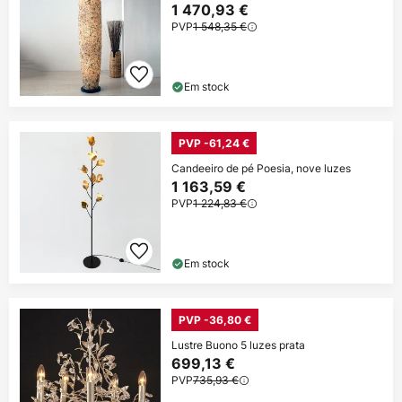
1 470,93 €
PVP
1 548,35 €
Em stock
PVP -61,24 €
Candeeiro de pé Poesia, nove luzes
1 163,59 €
PVP
1 224,83 €
Em stock
PVP -36,80 €
Lustre Buono 5 luzes prata
699,13 €
PVP
735,93 €