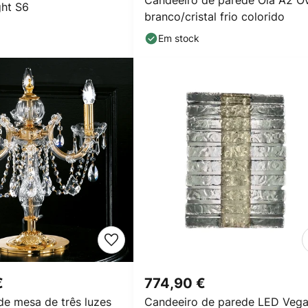
Candeeiro de parede Ola A2 O
ght S6
branco/cristal frio colorido
Em stock
€
774,90 €
de mesa de três luzes
Candeeiro de parede LED Vega