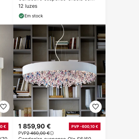
12 luzes
Em stock
1 859,90 €
0 €
PVP -600,10 €
PVP
2 460,00 €