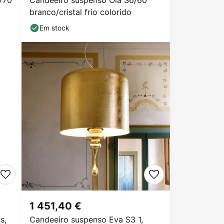
V70
Candeeiro suspenso Ola S6/60
branco/cristal frio colorido
Em stock
1 451,40 €
s,
Candeeiro suspenso Eva S3 1,