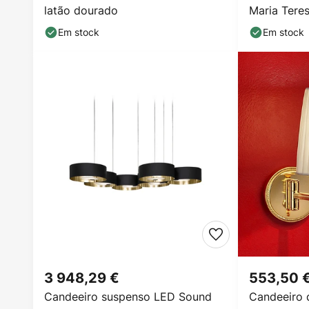
latão dourado
Maria Tere
Em stock
Em stock
3 948,29 €
553,50 
Candeeiro suspenso LED Sound
Candeeiro 