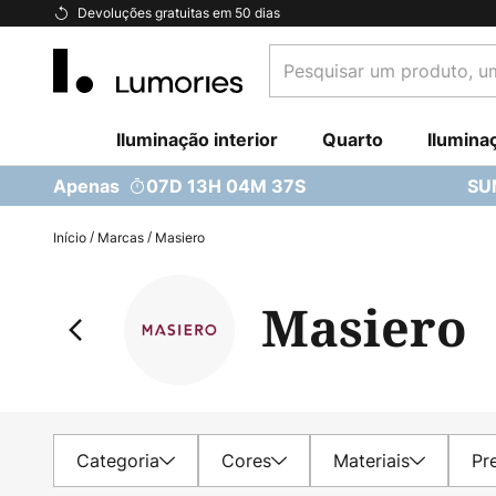
Ir
Devoluções gratuitas em 50 dias
para
Pesquisar
o
um
Conteúdo
produto,
Iluminação interior
uma
Quarto
Ilumina
categoria...
Apenas
07D 13H 04M 35S
SU
Início
Marcas
Masiero
Masiero
Categoria
Cores
Materiais
Pr