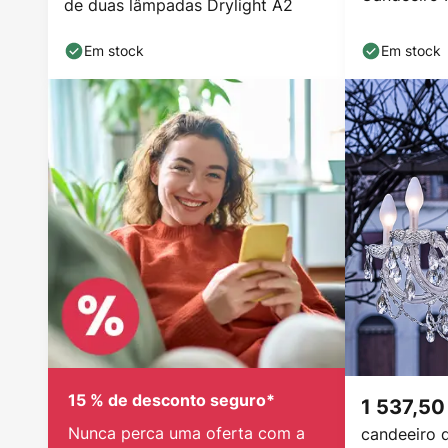
de duas lâmpadas Drylight A2
Em stock
Em stock
15 % de desconto seguro*
1 537,50
Nunca perca uma oferta com a
candeeiro 