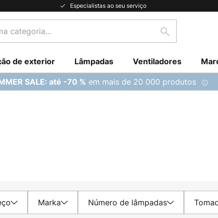
Especialistas ao seu serviço
Pesquisar
ção de exterior
Lâmpadas
Ventiladores
Mar
em mais de 20 000 produtos
MMER SALE: até -70 %
eço
Marka
Número de lâmpadas
Toma