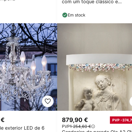
com um toque clássico e
consistente
Em stock
 €
879,90 €
PVP -374,7
PVP
1 254,60 €
de exterior LED de 6