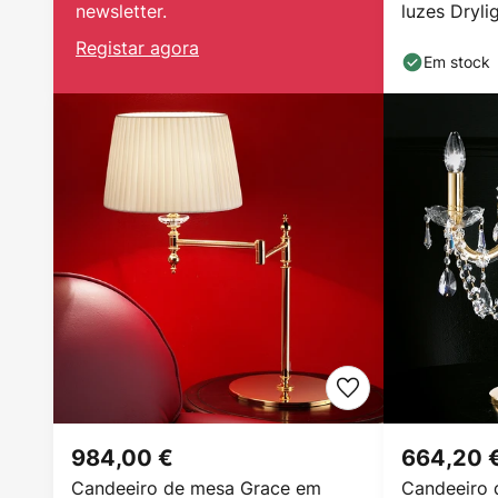
newsletter.
luzes Dryli
Registar agora
Em stock
984,00 €
664,20 
Candeeiro de mesa Grace em
Candeeiro 