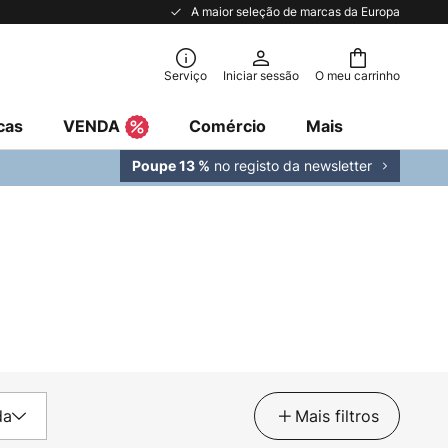
A maior seleção de marcas da Europa
Serviço
Iniciar sessão
O meu carrinho
cas
VENDA
Comércio
Mais
no registo da newsletter
Poupe 13 %
da
Mais filtros