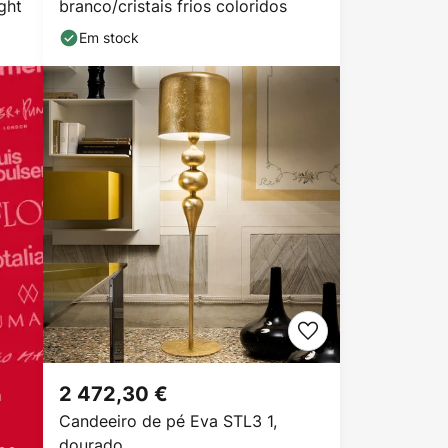
ght
branco/cristais frios coloridos
Em stock
2 472,30 €
a
Candeeiro de pé Eva STL3 1,
dourado