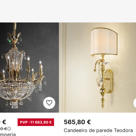
 €
565,80 €
PVP -11 683,90 €
80 €
Candeeiro de parede Teodora
Imperia