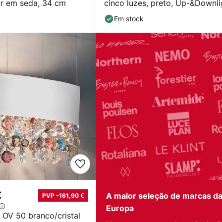
ur em seda, 34 cm
cinco luzes, preto, Up-&Downli
Em stock
€
A maior seleção de marcas d
PVP -161,90 €
Europa
 OV 50 branco/cristal