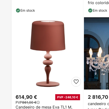
frio colorid
Em stock
Em stock
614,90 €
2 816,70
PVP -246,10 €
PVP
861,00 €
candeeiro d
Candeeiro de mesa Eva TL1 M,