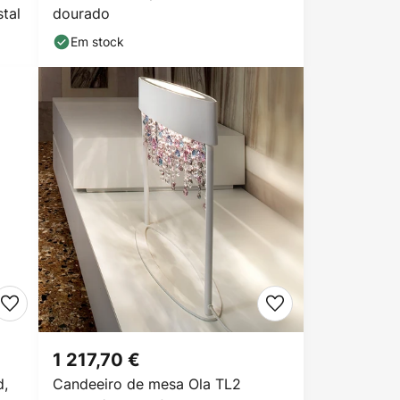
stal
dourado
Em stock
1 217,70 €
d,
Candeeiro de mesa Ola TL2