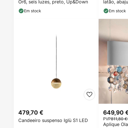
Or6, seis luzes, preto, Up&Down
latão, abaj
Em stock
Em stock
479,70 €
649,90 
PVP
811,80 €
Candeeiro suspenso Iglù S1 LED
Aplique Ola