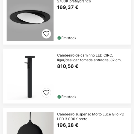
2700K preto/branco
169,37 €
Em stock
Candeeiro de caminho LED CIRC,
ligar/desligar, tomada antracite, 82 cm,
IP65
810,56 €
Em stock
Candeeiro suspenso Molto Luce Gilo PD
LED 3.000K preto
196,28 €