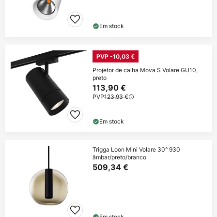
Em stock
PVP -10,03 €
Projetor de calha Mova S Volare GU10,
preto
113,90 €
PVP
123,93 €
Em stock
Trigga Loon Mini Volare 30° 930
âmbar/preto/branco
509,34 €
Em stock