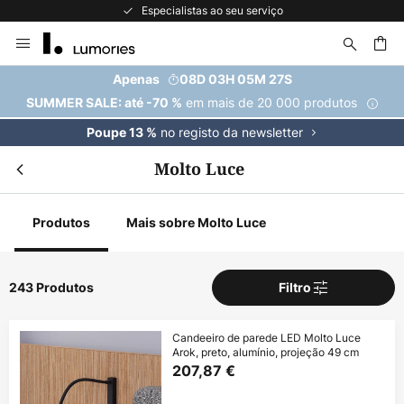
A maior seleção de marcas da Europa
Ir
para
o
uisar
Apenas
08D 03H 05M 25S
Conteúdo
em mais de 20 000 produtos
SUMMER SALE: até -70 %
no registo da newsletter
Poupe 13 %
Molto Luce
Produtos
Mais sobre Molto Luce
243 Produtos
Filtro
Candeeiro de parede LED Molto Luce
Arok, preto, alumínio, projeção 49 cm
207,87 €