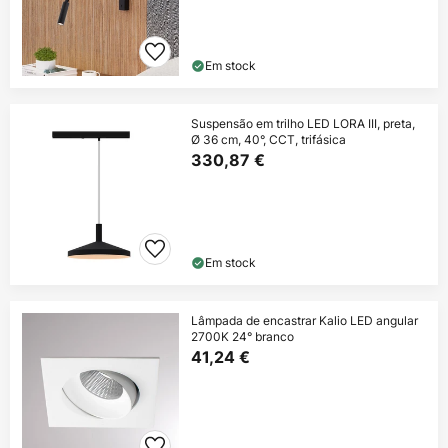
Em stock
Suspensão em trilho LED LORA III, preta,
Ø 36 cm, 40°, CCT, trifásica
330,87 €
Em stock
Lâmpada de encastrar Kalio LED angular
2700K 24° branco
41,24 €