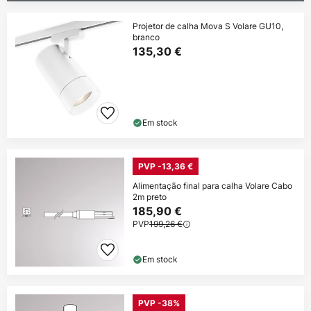
Projetor de calha Mova S Volare GU10,
branco
135,30 €
Em stock
PVP -13,36 €
Alimentação final para calha Volare Cabo
2m preto
185,90 €
PVP
199,26 €
Em stock
PVP -38%