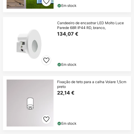
Em stock
Candeeiro de encastrar LED Molto Luce
Parede 68R IP44 RD, branco,
134,07 €
Em stock
Fixação de teto para a calha Volare 1,5cm
preto
22,14 €
Em stock