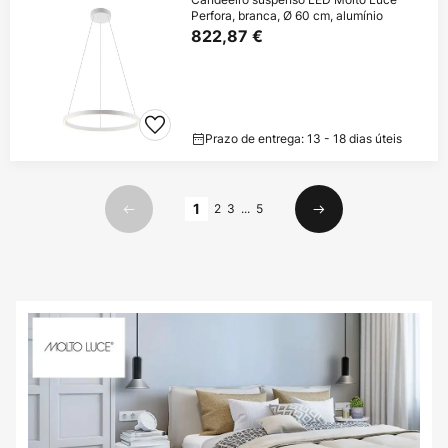
Perfora, branca, Ø 60 cm, alumínio
822,87 €
Prazo de entrega: 13 - 18 dias úteis
Página
1
2
3
...
5
Anterior
Seguinte