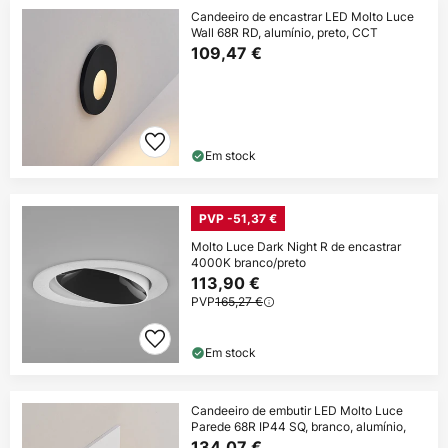
Candeeiro de encastrar LED Molto Luce
Wall 68R RD, alumínio, preto, CCT
109,47 €
Em stock
PVP -51,37 €
Molto Luce Dark Night R de encastrar
4000K branco/preto
113,90 €
PVP
165,27 €
Em stock
Candeeiro de embutir LED Molto Luce
Parede 68R IP44 SQ, branco, alumínio,
134,07 €