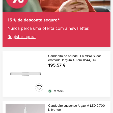
15 % de desconto seguro*
Nunca perca uma oferta com a newsletter.
Registar agora
Candeeiro de parede LED VINA S, cor
cromada, largura 40 cm, IP44, CCT
195,57 €
Em stock
Candeeiro suspenso Algae M LED 2.700
K branco