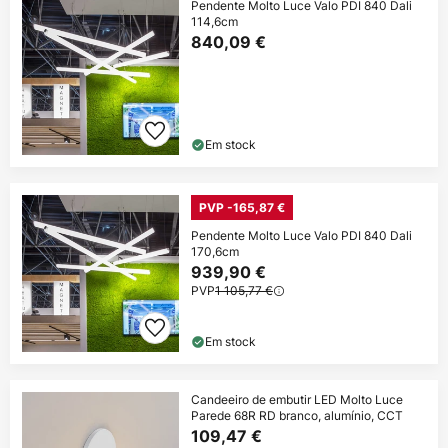
Pendente Molto Luce Valo PDI 840 Dali
114,6cm
840,09 €
Em stock
PVP -165,87 €
Pendente Molto Luce Valo PDI 840 Dali
170,6cm
939,90 €
PVP
1 105,77 €
Em stock
Candeeiro de embutir LED Molto Luce
Parede 68R RD branco, alumínio, CCT
109,47 €