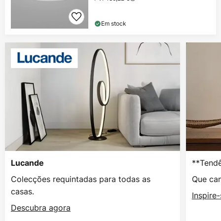
Em stock
**Tendê
Lucande
Colecções requintadas para todas as
Que can
casas.
Inspire
Descubra agora