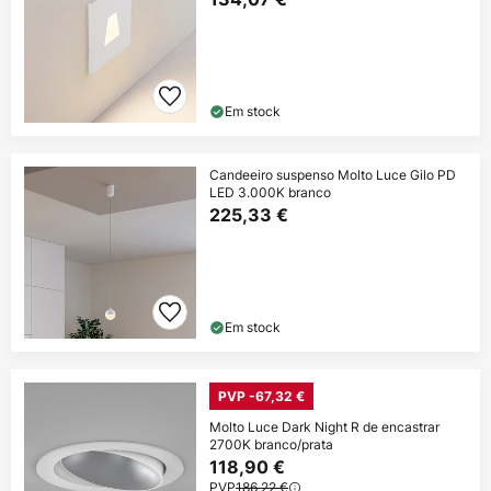
Em stock
Candeeiro suspenso Molto Luce Gilo PD
LED 3.000K branco
225,33 €
Em stock
PVP -67,32 €
Molto Luce Dark Night R de encastrar
2700K branco/prata
118,90 €
PVP
186,22 €