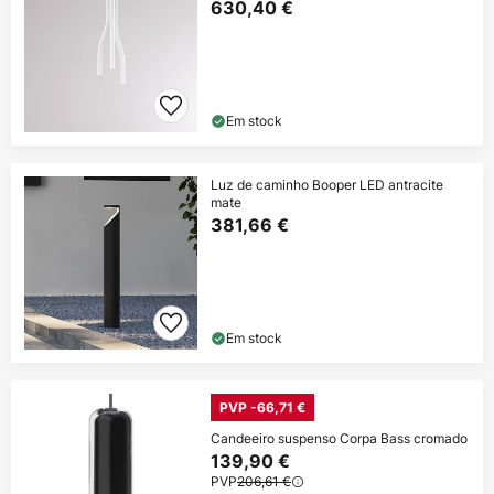
630,40 €
Em stock
Luz de caminho Booper LED antracite
mate
381,66 €
Em stock
PVP -66,71 €
Candeeiro suspenso Corpa Bass cromado
139,90 €
PVP
206,61 €