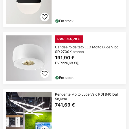
Em stock
PVP -34,78 €
Candeeiro de teto LED Molto Luce Vibo
SD 2700K branco
191,90 €
PVP
226,68 €
Em stock
Pendente Molto Luce Valo PDI 840 Dali
58,6cm
741,69 €