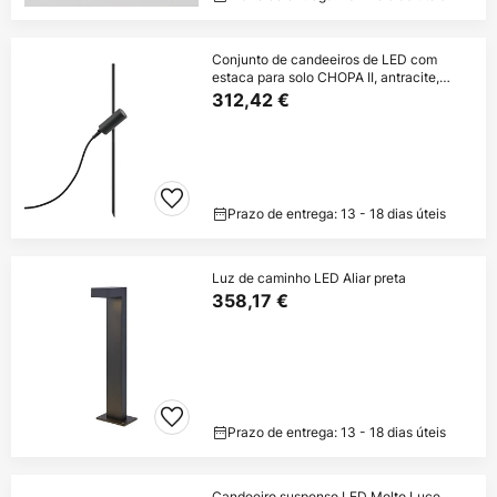
Conjunto de candeeiros de LED com
estaca para solo CHOPA II, antracite,
CCT,
312,42 €
Prazo de entrega: 13 - 18 dias úteis
Luz de caminho LED Aliar preta
358,17 €
Prazo de entrega: 13 - 18 dias úteis
Candeeiro suspenso LED Molto Luce