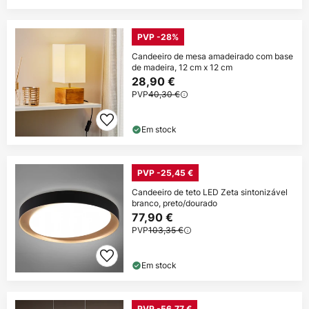
PVP -28%
Candeeiro de mesa amadeirado com base
de madeira, 12 cm x 12 cm
28,90 €
PVP
40,30 €
Em stock
PVP -25,45 €
Candeeiro de teto LED Zeta sintonizável
branco, preto/dourado
77,90 €
PVP
103,35 €
Em stock
PVP -56,77 €