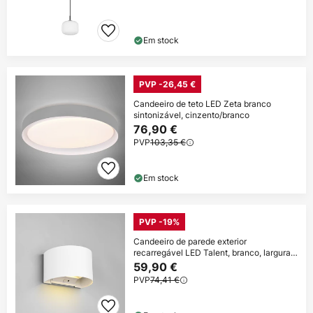
Em stock
PVP -26,45 €
Candeeiro de teto LED Zeta branco
sintonizável, cinzento/branco
76,90 €
PVP
103,35 €
Em stock
PVP -19%
Candeeiro de parede exterior
recarregável LED Talent, branco, largura
16
59,90 €
PVP
74,41 €