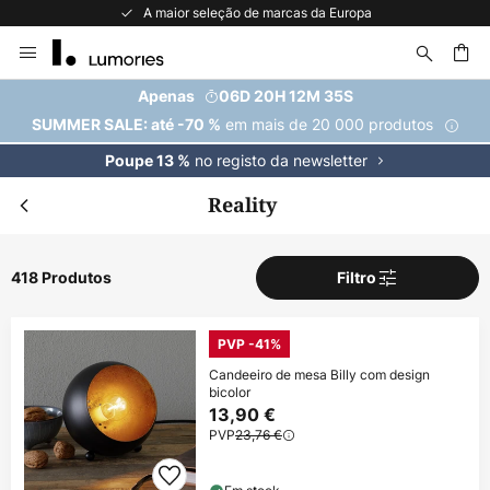
A maior seleção de marcas da Europa
Ir
para
o
uisar
Apenas
06D 20H 12M 33S
Conteúdo
em mais de 20 000 produtos
SUMMER SALE: até -70 %
no registo da newsletter
Poupe 13 %
Reality
418 Produtos
Filtro
PVP -41%
Candeeiro de mesa Billy com design
bicolor
13,90 €
PVP
23,76 €