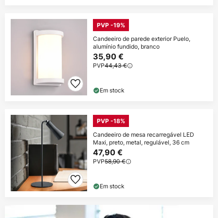
PVP -19%
Candeeiro de parede exterior Puelo,
alumínio fundido, branco
35,90 €
PVP
44,43 €
Em stock
PVP -18%
Candeeiro de mesa recarregável LED
Maxi, preto, metal, regulável, 36 cm
47,90 €
PVP
58,90 €
Em stock