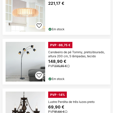
221,17 €
Em stock
PVP -86,75 €
Candeeiro de pé Tommy, preto/dourado,
altura 200 cm, 5 lâmpadas, tecido
148,90 €
PVP
235,65 €
Em stock
PVP -14%
Lustre Perdita de três luzes preto
69,90 €
PVP
81,64 €