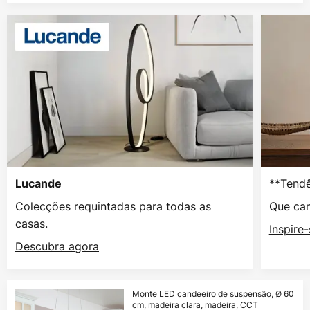
**Tendê
Lucande
Colecções requintadas para todas as
Que can
casas.
Inspire
Descubra agora
Monte LED candeeiro de suspensão, Ø 60
cm, madeira clara, madeira, CCT