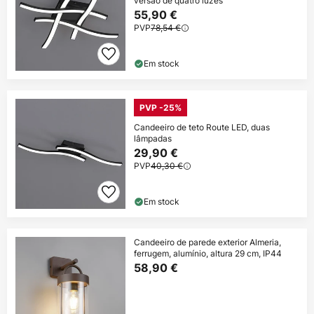
versão de quatro luzes
55,90 €
PVP
78,54 €
Em stock
PVP -25%
Candeeiro de teto Route LED, duas
lâmpadas
29,90 €
PVP
40,30 €
Em stock
Candeeiro de parede exterior Almeria,
ferrugem, alumínio, altura 29 cm, IP44
58,90 €