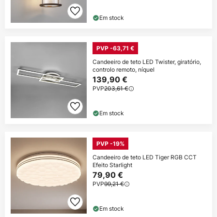
Em stock
PVP -63,71 €
Candeeiro de teto LED Twister, giratório,
controlo remoto, níquel
139,90 €
PVP
203,61 €
Em stock
PVP -19%
Candeeiro de teto LED Tiger RGB CCT
Efeito Starlight
79,90 €
PVP
99,21 €
Em stock