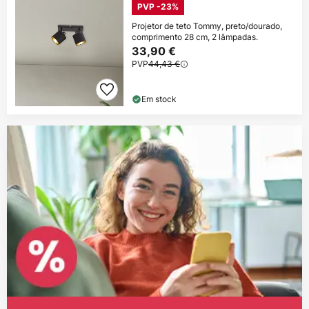
PVP -23%
Projetor de teto Tommy, preto/dourado,
comprimento 28 cm, 2 lâmpadas.
33,90 €
PVP
44,43 €
Em stock