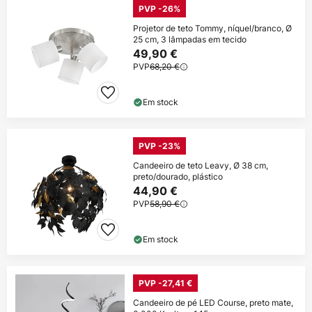
PVP -26%
Projetor de teto Tommy, níquel/branco, Ø
25 cm, 3 lâmpadas em tecido
49,90 €
PVP
68,20 €
Em stock
PVP -23%
Candeeiro de teto Leavy, Ø 38 cm,
preto/dourado, plástico
44,90 €
PVP
58,90 €
Em stock
PVP -27,41 €
Candeeiro de pé LED Course, preto mate,