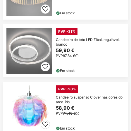
Em stock
PVP -31%
Candeeiro de teto LED Zibal, regulável,
branco
59,90 €
PVP
87,84 €
Em stock
PVP -20%
Candeeiro suspenso Clover nas cores do
arco-íris
58,90 €
PVP
74,40 €
Em stock