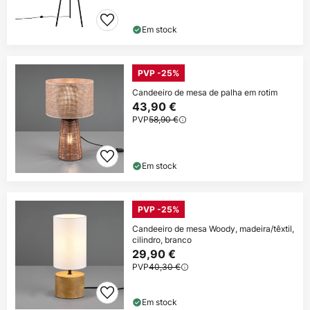
Em stock
PVP -25%
Candeeiro de mesa de palha em rotim
43,90 €
PVP
58,90 €
Em stock
PVP -25%
Candeeiro de mesa Woody, madeira/têxtil,
cilindro, branco
29,90 €
PVP
40,30 €
Em stock