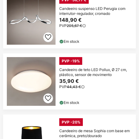
Candeeiro suspenso LED Perugia com
interrutor-regulador, cromado
148,90 €
PVP
205,67 €
Em stock
PVP -19%
Candeeiro de teto LED Pollux, Ø 27 cm,
plástico, sensor de movimento
35,90 €
PVP
44,43 €
Em stock
PVP -20%
Candeeiro de mesa Sophia com base em
cerâmica, preto/dourado