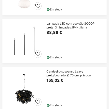
Em stock
Lâmpada LED com espigão SCOOP,
preta, 3 lâmpadas, IP44, ficha
88,88 €
Em stock
Candeeiro suspenso Leavy,
preto/dourado, Ø 70 cm, plástico
155,02 €
Em stock