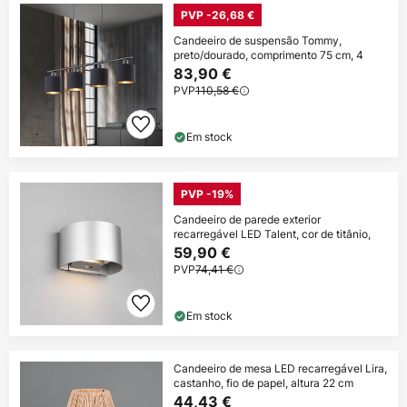
PVP -26,68 €
Candeeiro de suspensão Tommy,
preto/dourado, comprimento 75 cm, 4
83,90 €
PVP
110,58 €
Em stock
PVP -19%
Candeeiro de parede exterior
recarregável LED Talent, cor de titânio,
59,90 €
PVP
74,41 €
Em stock
Candeeiro de mesa LED recarregável Lira,
castanho, fio de papel, altura 22 cm
44,43 €