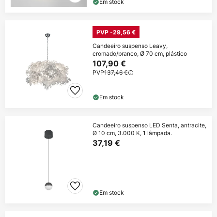
Em stock
PVP -29,56 €
Candeeiro suspenso Leavy,
cromado/branco, Ø 70 cm, plástico
107,90 €
PVP
137,46 €
Em stock
Candeeiro suspenso LED Senta, antracite,
Ø 10 cm, 3.000 K, 1 lâmpada.
37,19 €
Em stock