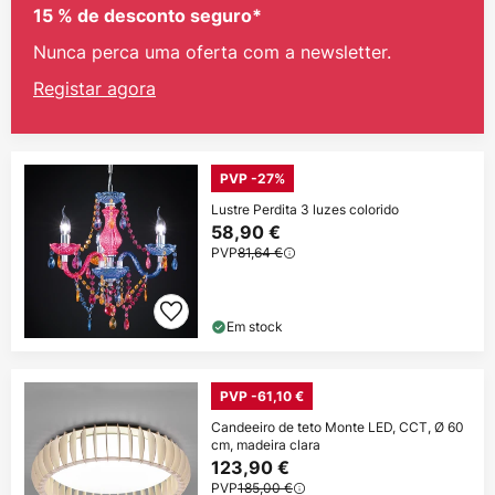
15 % de desconto seguro*
Nunca perca uma oferta com a newsletter.
Registar agora
PVP -27%
Lustre Perdita 3 luzes colorido
58,90 €
PVP
81,64 €
Em stock
PVP -61,10 €
Candeeiro de teto Monte LED, CCT, Ø 60
cm, madeira clara
123,90 €
PVP
185,00 €