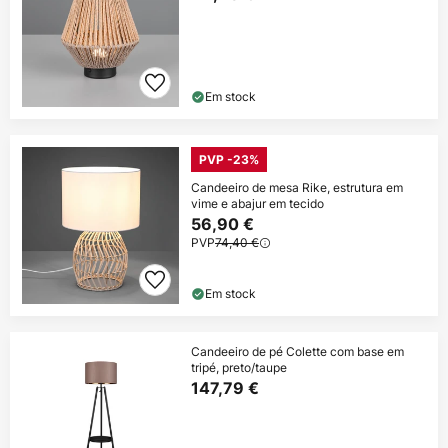
Em stock
PVP -23%
Candeeiro de mesa Rike, estrutura em
vime e abajur em tecido
56,90 €
PVP
74,40 €
Em stock
Candeeiro de pé Colette com base em
tripé, preto/taupe
147,79 €