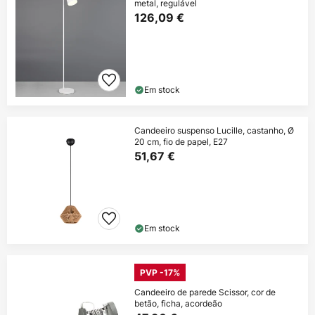
metal, regulável
126,09 €
Em stock
Candeeiro suspenso Lucille, castanho, Ø
20 cm, fio de papel, E27
51,67 €
Em stock
PVP -17%
Candeeiro de parede Scissor, cor de
betão, ficha, acordeão