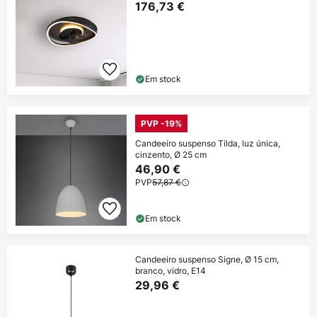
176,73 €
Em stock
PVP -19%
Candeeiro suspenso Tilda, luz única,
cinzento, Ø 25 cm
46,90 €
PVP
57,87 €
Em stock
Candeeiro suspenso Signe, Ø 15 cm,
branco, vidro, E14
29,96 €