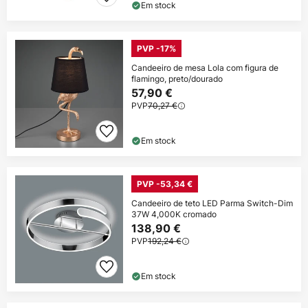
Em stock
PVP -17%
Candeeiro de mesa Lola com figura de
flamingo, preto/dourado
57,90 €
PVP
70,27 €
Em stock
PVP -53,34 €
Candeeiro de teto LED Parma Switch-Dim
37W 4,000K cromado
138,90 €
PVP
192,24 €
Em stock