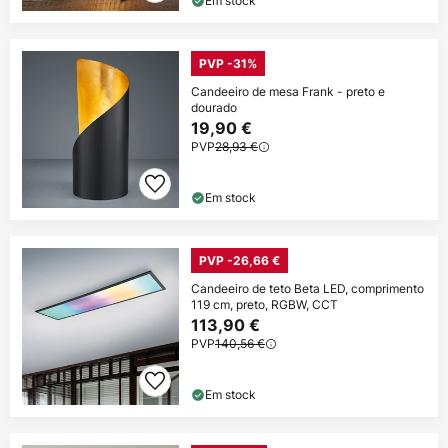
Em stock
PVP -31%
Candeeiro de mesa Frank - preto e
dourado
19,90 €
PVP
28,93 €
Em stock
PVP -26,66 €
Candeeiro de teto Beta LED, comprimento
119 cm, preto, RGBW, CCT
113,90 €
PVP
140,56 €
Em stock