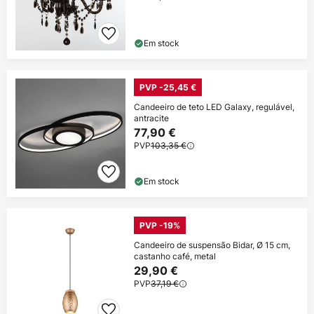
Em stock
PVP -25,45 €
Candeeiro de teto LED Galaxy, regulável,
antracite
77,90 €
PVP
103,35 €
Em stock
PVP -19%
Candeeiro de suspensão Bidar, Ø 15 cm,
castanho café, metal
29,90 €
PVP
37,19 €