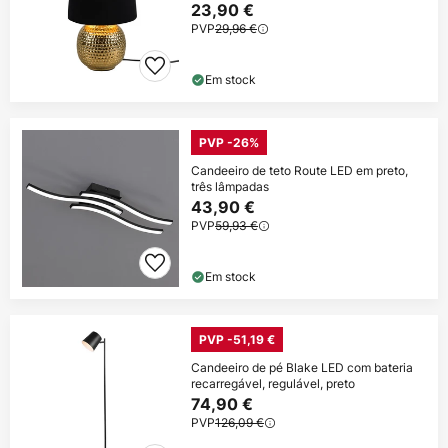
23,90 €
PVP
29,96 €
Em stock
PVP -26%
Candeeiro de teto Route LED em preto,
três lâmpadas
43,90 €
PVP
59,93 €
Em stock
PVP -51,19 €
Candeeiro de pé Blake LED com bateria
recarregável, regulável, preto
74,90 €
PVP
126,09 €