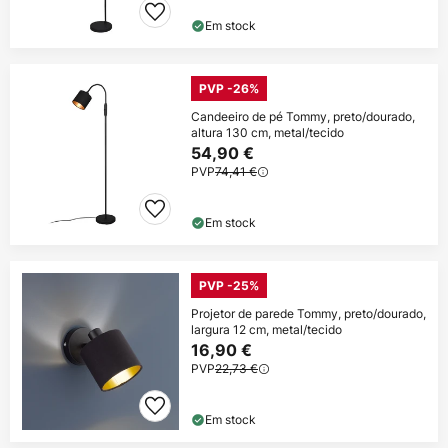
Em stock
PVP -26%
Candeeiro de pé Tommy, preto/dourado,
altura 130 cm, metal/tecido
54,90 €
PVP
74,41 €
Em stock
PVP -25%
Projetor de parede Tommy, preto/dourado,
largura 12 cm, metal/tecido
16,90 €
PVP
22,73 €
Em stock