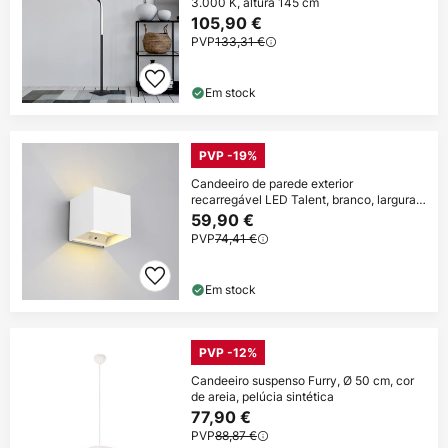
3.000 K, altura 145 cm
105,90 €
PVP
133,31 €
Em stock
PVP -19%
Candeeiro de parede exterior
recarregável LED Talent, branco, largura
10
59,90 €
PVP
74,41 €
Em stock
PVP -12%
Candeeiro suspenso Furry, Ø 50 cm, cor
de areia, pelúcia sintética
77,90 €
PVP
88,87 €