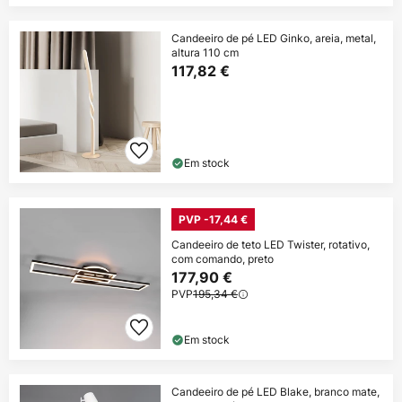
Candeeiro de pé LED Ginko, areia, metal,
altura 110 cm
117,82 €
Em stock
PVP -17,44 €
Candeeiro de teto LED Twister, rotativo,
com comando, preto
177,90 €
PVP
195,34 €
Em stock
Candeeiro de pé LED Blake, branco mate,