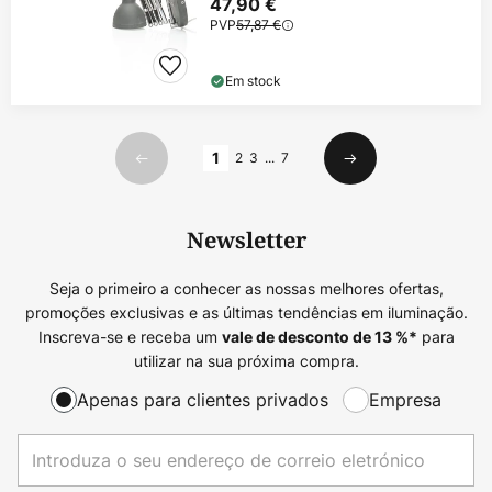
47,90 €
PVP
57,87 €
Em stock
Página
1
2
3
...
7
Anterior
Seguinte
Newsletter
Seja o primeiro a conhecer as nossas melhores ofertas,
promoções exclusivas e as últimas tendências em iluminação.
Inscreva-se e receba um
para
vale de desconto de
13
%*
utilizar na sua próxima compra.
Apenas para clientes privados
Empresa