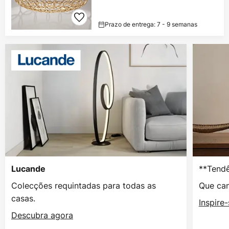
Prazo de entrega: 7 - 9 semanas
**Tendê
Lucande
Colecções requintadas para todas as
Que can
casas.
Inspire
Descubra agora