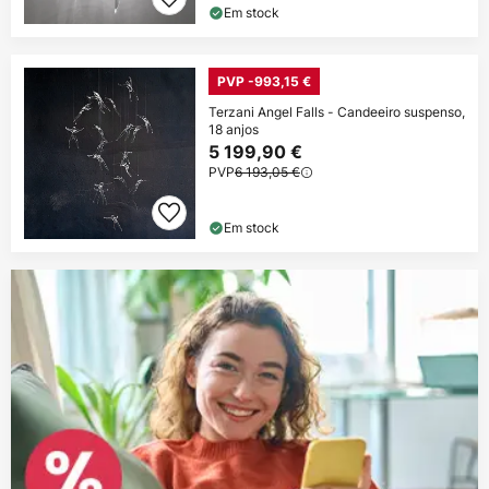
Em stock
PVP -993,15 €
Terzani Angel Falls - Candeeiro suspenso,
18 anjos
5 199,90 €
PVP
6 193,05 €
Em stock