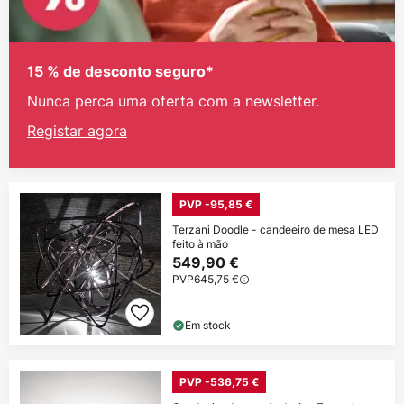
15 % de desconto seguro*
Nunca perca uma oferta com a newsletter.
Registar agora
PVP -95,85 €
Terzani Doodle - candeeiro de mesa LED
feito à mão
549,90 €
PVP
645,75 €
Em stock
PVP -536,75 €