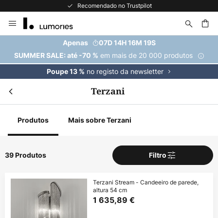
Recomendado no Trustpilot
Ir
para
o
uisar
Apenas
07D 14H 16M 18S
Conteúdo
em mais de 20 000 produtos
SUMMER SALE: até -70 %
no registo da newsletter
Poupe 13 %
Terzani
Produtos
Mais sobre Terzani
39 Produtos
Filtro
Terzani Stream - Candeeiro de parede,
altura 54 cm
1 635,89 €