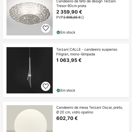
Candeeiro de teto de design Terzani
Tresor 60cm prata
2 359,90 €
PVP
2 896,65 €
Em stock
Terzani CALLE - candeeiro suspenso
Filigran, mono-lâmpada
1 063,95 €
Em stock
Candeeiro de mesa Terzani Oscar, preto,
Ø 20 cm, vidro opalino
602,70 €