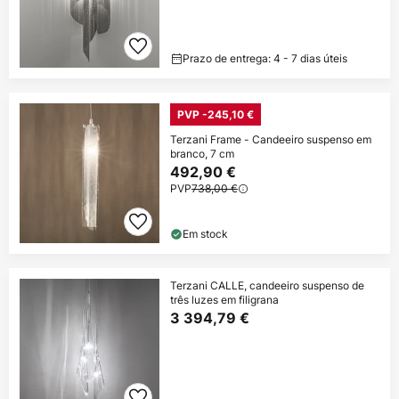
Prazo de entrega: 4 - 7 dias úteis
PVP -245,10 €
Terzani Frame - Candeeiro suspenso em
branco, 7 cm
492,90 €
PVP
738,00 €
Em stock
Terzani CALLE, candeeiro suspenso de
três luzes em filigrana
3 394,79 €