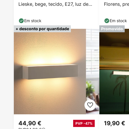
Lieske, bege, tecido, E27, luz de
Florens, pr
leitura LED
LED, 23,5 
Em stock
Em stock
+ desconto por quantidade
Promovido
44,90 €
19,90 €
PVP -47%