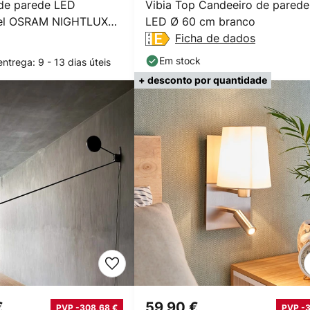
de parede LED
Vibia Top Candeeiro de parede
vel OSRAM NIGHTLUX
LED Ø 60 cm branco
ta, touchdim
Ficha de dados
Em stock
ntrega: 9 - 13 dias úteis
+ desconto por quantidade
€
59,90 €
PVP -308,68 €
PVP -