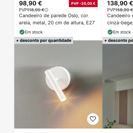
98,90 €
138,90 
PVP -20,00 €
PVP
118,90 €
PVP
158,90 €
Candeeiro de parede Oslo, cor
Candeeiro 
areia, metal, 20 cm de altura, E27
cinza-bege
altura, GX5
Em stock
Em stock
+ desconto por quantidade
+ desconto po