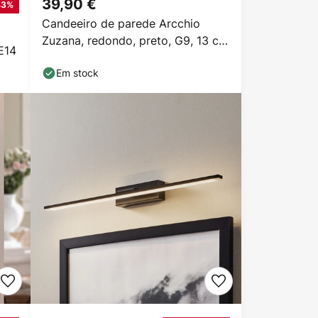
39,90 €
43%
Candeeiro de parede Arcchio
Zuzana, redondo, preto, G9, 13 cm
E14
de largura
Em stock