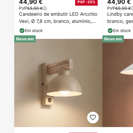
44,90 €
44,90 €
PVP -25%
PVP
59,90 €
PVP
69,90 €
Candeeiro de embutir LED Arcchio
Lindby can
Vexi, Ø 7,8 cm, branco, alumínio,
branco, ges
CCT
Em stock
Em stock
Novo em
Novo em