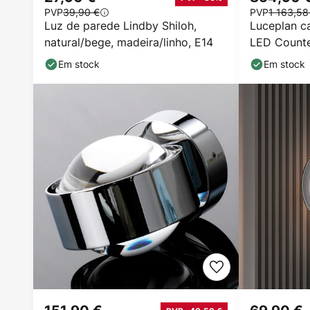
PVP
39,90 €
PVP
1 163,58
Luz de parede Lindby Shiloh,
Luceplan c
natural/bege, madeira/linho, E14
LED Counte
Em stock
Em stock