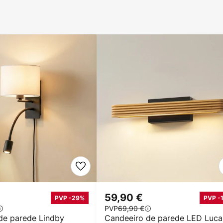
59,90 €
PVP -29%
PVP -
PVP
69,90 €
de parede Lindby
Candeeiro de parede LED Luc