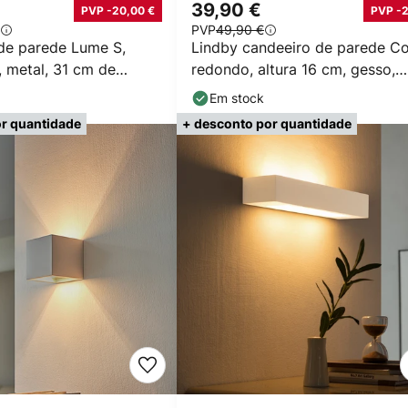
€
39,90 €
PVP -20,00 €
PVP -
PVP
49,90 €
de parede Lume S,
Lindby candeeiro de parede Col
, metal, 31 cm de
redondo, altura 16 cm, gesso,
3
branco
Em stock
r quantidade
+ desconto por quantidade