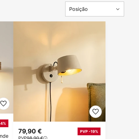
14%
79,90 €
PVP -19%
ande
PVP
98,90 €