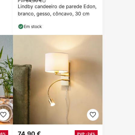
PVP
64,90 €
Lindby candeeiro de parede Edon,
branco, gesso, côncavo, 30 cm
Em stock
74,90 €
36%
PVP -24%