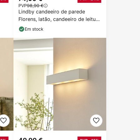
PVP
98,90 €
Lindby candeeiro de parede
Florens, latão, candeeiro de leitura
LED, 23,5 cm
Em stock