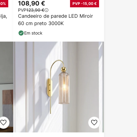
108,90 €
20%
PVP -15,00 €
PVP
123,90 €
ja,
Candeeiro de parede LED Miroir
60 cm preto 3000K
Em stock