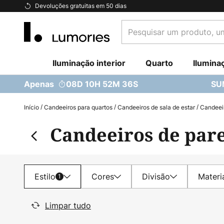
Ir
Devoluções gratuitas em 50 dias
para
Pesquisar
o
um
Conteúdo
produto,
Iluminação interior
uma
Quarto
Ilumina
categoria...
Apenas
08D 10H 52M 34S
SU
Início
Candeeiros para quartos
Candeeiros de sala de estar
Candeeir
Candeeiros de par
Estilo
Cores
Divisão
Materi
1
Limpar tudo