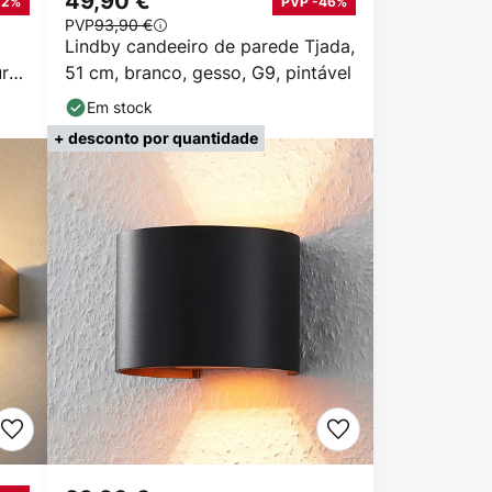
49,90 €
12%
PVP -46%
PVP
93,90 €
Lindby candeeiro de parede Tjada,
ra,
51 cm, branco, gesso, G9, pintável
Em stock
+ desconto por quantidade