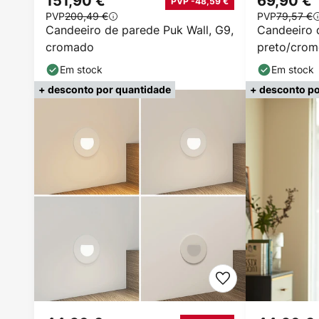
151,90 €
69,90 €
PVP -48,59 €
PVP
200,49 €
PVP
79,57 €
Candeeiro de parede Puk Wall, G9,
Candeeiro 
cromado
preto/crom
regulável
Em stock
Em stock
+ desconto por quantidade
+ desconto po