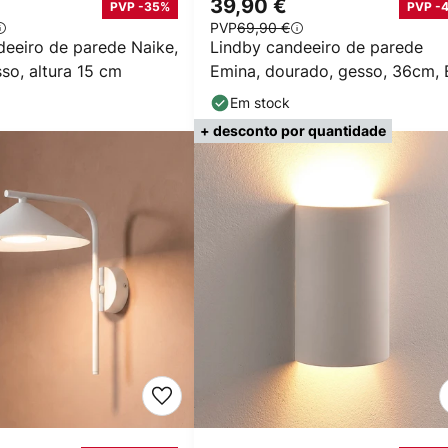
39,90 €
PVP -35%
PVP -
PVP
69,90 €
deeiro de parede Naike,
Lindby candeeiro de parede
so, altura 15 cm
Emina, dourado, gesso, 36cm, 
Em stock
+ desconto por quantidade