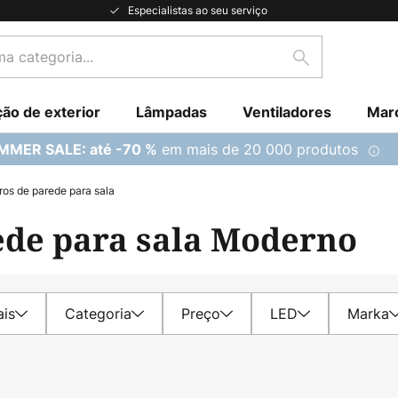
Especialistas ao seu serviço
Pesquisar
ção de exterior
Lâmpadas
Ventiladores
Mar
em mais de 20 000 produtos
MMER SALE: até -70 %
os de parede para sala
ede para sala Moderno
ais
Categoria
Preço
LED
Marka