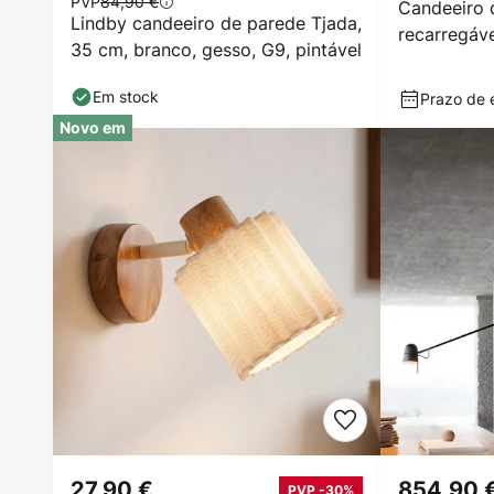
PVP
84,90 €
Candeeiro 
Lindby candeeiro de parede Tjada,
recarregá
35 cm, branco, gesso, G9, pintável
STICK, pre
Em stock
Prazo de e
Novo em
27,90 €
854,90 
PVP -30%