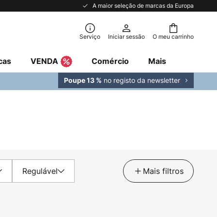
A maior seleção de marcas da Europa
Serviço
Iniciar sessão
O meu carrinho
cas
VENDA
Comércio
Mais
no registo da newsletter
Poupe 13 %
Regulável
Mais filtros