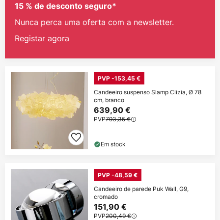
15 % de desconto seguro*
Nunca perca uma oferta com a newsletter.
Registar agora
PVP -153,45 €
Candeeiro suspenso Slamp Clizia, Ø 78
cm, branco
639,90 €
PVP
793,35 €
Em stock
PVP -48,59 €
Candeeiro de parede Puk Wall, G9,
cromado
151,90 €
PVP
200,49 €