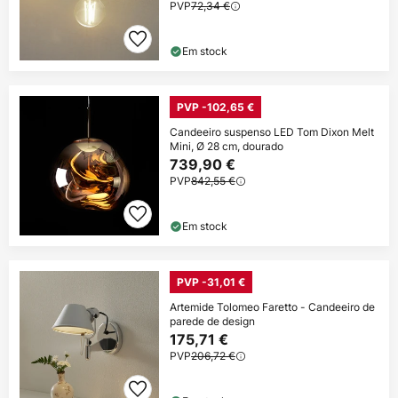
PVP
72,34 €
Em stock
PVP -102,65 €
Candeeiro suspenso LED Tom Dixon Melt
Mini, Ø 28 cm, dourado
739,90 €
PVP
842,55 €
Em stock
PVP -31,01 €
Artemide Tolomeo Faretto - Candeeiro de
parede de design
175,71 €
PVP
206,72 €