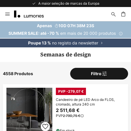
A maior seleção de marcas da Europa
Ir
para
o
uisar
Apenas
10D 07H 38M 22S
Conteúdo
em mais de 20 000 produtos
SUMMER SALE: até -70 %
no registo da newsletter
Poupe 13 %
Semanas de design
4558 Produtos
Filtro
PVP -279,07 €
Candeeiro de pé LED Arco da FLOS,
cromado, altura 240 cm
2 511,68 €
PVP
2 790,75 €
Em stock