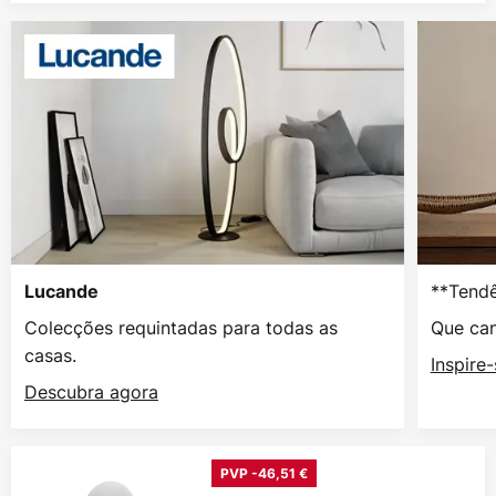
**Tendê
Lucande
Colecções requintadas para todas as
Que can
casas.
Inspire
Descubra agora
PVP -46,51 €