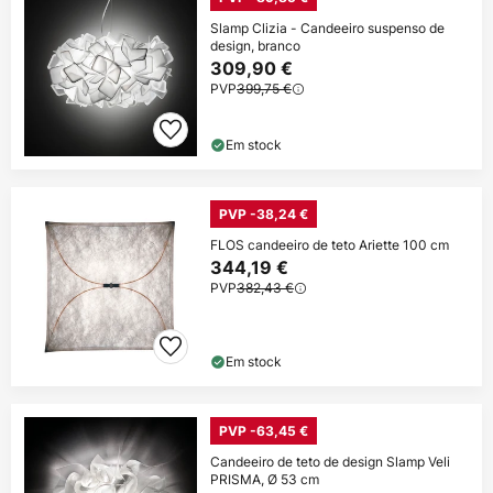
Slamp Clizia - Candeeiro suspenso de
design, branco
309,90 €
PVP
399,75 €
Em stock
PVP -38,24 €
FLOS candeeiro de teto Ariette 100 cm
344,19 €
PVP
382,43 €
Em stock
PVP -63,45 €
Candeeiro de teto de design Slamp Veli
PRISMA, Ø 53 cm