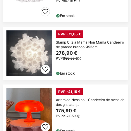
PVP
867,15 €
Em stock
PVP -71,65 €
Slamp Clizia Mama Non Mama Candeeiro
de parede branco Ø53cm
278,90 €
PVP
350,55 €
Em stock
PVP -41,15 €
Artemide Nessino - Candeeiro de mesa de
design, laranja
175,90 €
PVP
217,05 €
Em stock