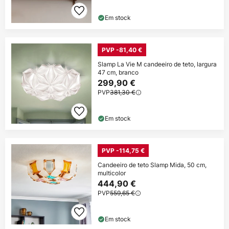
Em stock
PVP -81,40 €
Slamp La Vie M candeeiro de teto, largura
47 cm, branco
299,90 €
PVP
381,30 €
Em stock
PVP -114,75 €
Candeeiro de teto Slamp Mida, 50 cm,
multicolor
444,90 €
PVP
559,65 €
Em stock