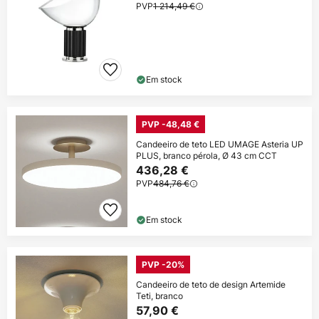
PVP
1 214,49 €
Em stock
PVP -48,48 €
Candeeiro de teto LED UMAGE Asteria UP
PLUS, branco pérola, Ø 43 cm CCT
436,28 €
PVP
484,76 €
Em stock
PVP -20%
Candeeiro de teto de design Artemide
Teti, branco
57,90 €