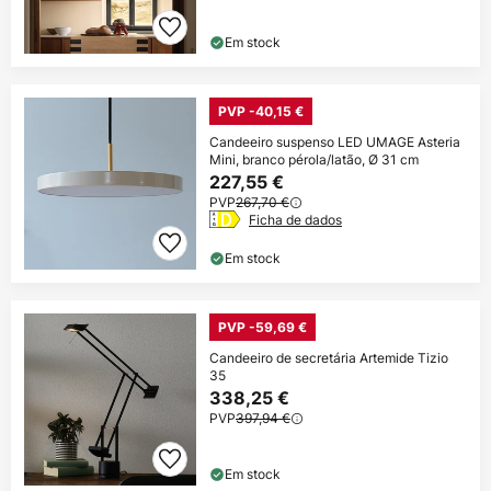
Em stock
PVP -40,15 €
Candeeiro suspenso LED UMAGE Asteria
Mini, branco pérola/latão, Ø 31 cm
227,55 €
PVP
267,70 €
Ficha de dados
Em stock
PVP -59,69 €
Candeeiro de secretária Artemide Tizio
35
338,25 €
PVP
397,94 €
Em stock