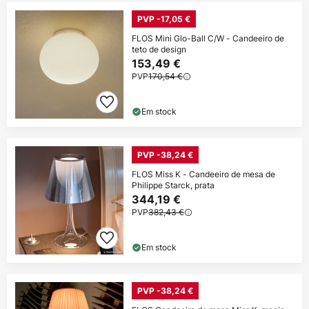
PVP -17,05 €
FLOS Mini Glo-Ball C/W - Candeeiro de
teto de design
153,49 €
PVP
170,54 €
Em stock
PVP -38,24 €
FLOS Miss K - Candeeiro de mesa de
Philippe Starck, prata
344,19 €
PVP
382,43 €
Em stock
PVP -38,24 €