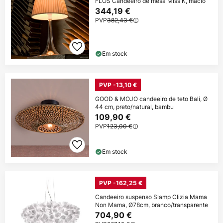
FLOS Candeeiro de mesa Miss K, macio
344,19 €
PVP
382,43 €
Em stock
PVP -13,10 €
GOOD & MOJO candeeiro de teto Bali, Ø
44 cm, preto/natural, bambu
109,90 €
PVP
123,00 €
Em stock
PVP -162,25 €
Candeeiro suspenso Slamp Clizia Mama
Non Mama, Ø78cm, branco/transparente
704,90 €