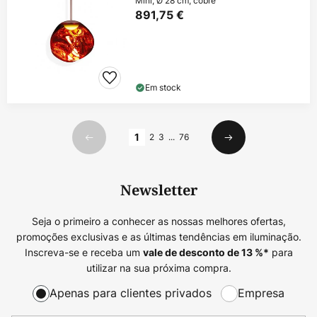
Mini, Ø 28 cm, cobre
891,75 €
Em stock
Página
1
2
3
...
76
Anterior
Seguinte
Newsletter
Seja o primeiro a conhecer as nossas melhores ofertas,
promoções exclusivas e as últimas tendências em iluminação.
Inscreva-se e receba um
para
vale de desconto de
13
%*
utilizar na sua próxima compra.
Apenas para clientes privados
Empresa