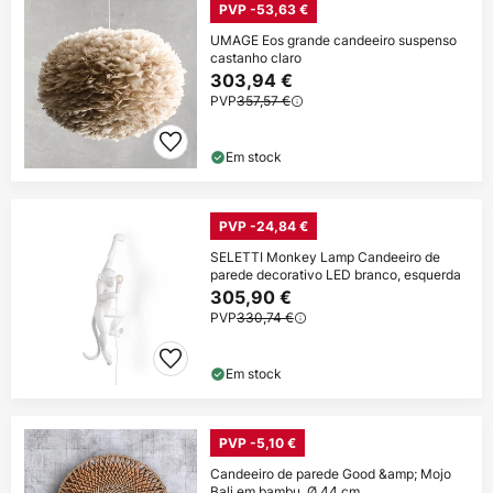
PVP -53,63 €
UMAGE Eos grande candeeiro suspenso
castanho claro
303,94 €
PVP
357,57 €
Em stock
PVP -24,84 €
SELETTI Monkey Lamp Candeeiro de
parede decorativo LED branco, esquerda
305,90 €
PVP
330,74 €
Em stock
PVP -5,10 €
Candeeiro de parede Good &amp; Mojo
Bali em bambu, Ø 44 cm