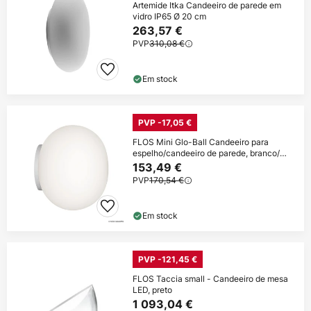
Artemide Itka Candeeiro de parede em
vidro IP65 Ø 20 cm
263,57 €
PVP
310,08 €
Em stock
PVP -17,05 €
FLOS Mini Glo-Ball Candeeiro para
espelho/candeeiro de parede, branco/
ópico
153,49 €
PVP
170,54 €
Em stock
PVP -121,45 €
FLOS Taccia small - Candeeiro de mesa
LED, preto
1 093,04 €