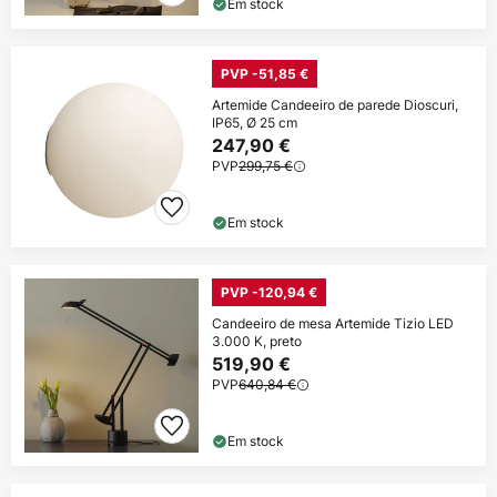
Em stock
PVP -51,85 €
Artemide Candeeiro de parede Dioscuri,
IP65, Ø 25 cm
247,90 €
PVP
299,75 €
Em stock
PVP -120,94 €
Candeeiro de mesa Artemide Tizio LED
3.000 K, preto
519,90 €
PVP
640,84 €
Em stock