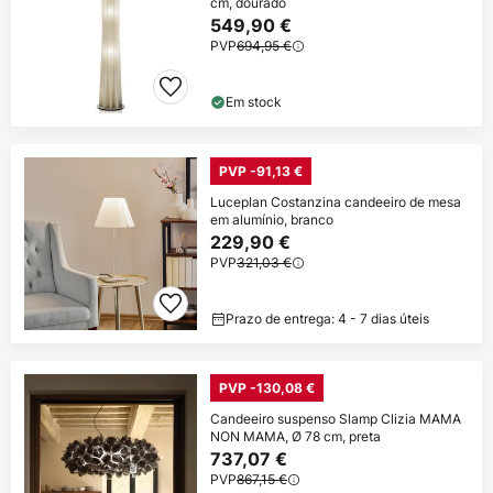
cm, dourado
549,90 €
PVP
694,95 €
Em stock
PVP -91,13 €
Luceplan Costanzina candeeiro de mesa
em alumínio, branco
229,90 €
PVP
321,03 €
Prazo de entrega: 4 - 7 dias úteis
PVP -130,08 €
Candeeiro suspenso Slamp Clizia MAMA
NON MAMA, Ø 78 cm, preta
737,07 €
PVP
867,15 €