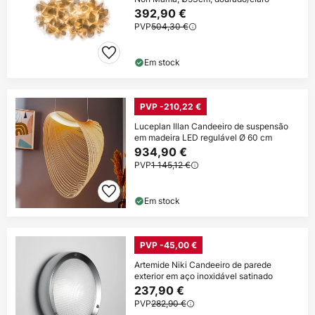
392,90 €
PVP
504,30 €
Em stock
PVP -210,22 €
Luceplan Illan Candeeiro de suspensão
em madeira LED regulável Ø 60 cm
934,90 €
PVP
1 145,12 €
Em stock
PVP -45,00 €
Artemide Niki Candeeiro de parede
exterior em aço inoxidável satinado
237,90 €
PVP
282,90 €