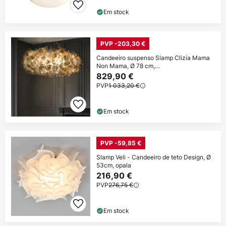
Em stock
PVP -203,30 €
Candeeiro suspenso Slamp Clizia Mama
Non Mama, Ø 78 cm,
dourado/transparente
829,90 €
PVP
1 033,20 €
Em stock
PVP -59,85 €
Slamp Veli - Candeeiro de teto Design, Ø
53cm, opala
216,90 €
PVP
276,75 €
Em stock