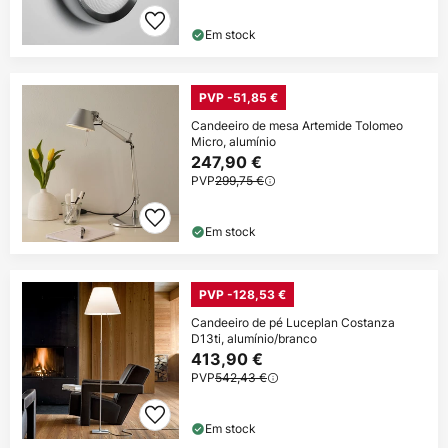
Em stock
PVP -51,85 €
Candeeiro de mesa Artemide Tolomeo
Micro, alumínio
247,90 €
PVP
299,75 €
Em stock
PVP -128,53 €
Candeeiro de pé Luceplan Costanza
D13ti, alumínio/branco
413,90 €
PVP
542,43 €
Em stock