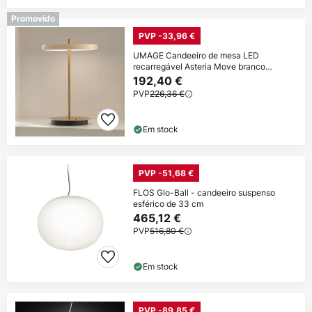
Promovido
PVP -33,96 €
UMAGE Candeeiro de mesa LED
recarregável Asteria Move branco
pérola/latão 31cm
192,40 €
PVP
226,36 €
Em stock
PVP -51,68 €
FLOS Glo-Ball - candeeiro suspenso
esférico de 33 cm
465,12 €
PVP
516,80 €
Em stock
PVP -89,85 €