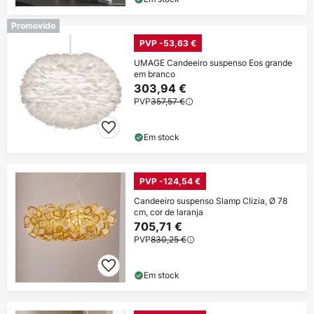
Promovido
PVP -53,63 €
UMAGE Candeeiro suspenso Eos grande
em branco
303,94 €
PVP
357,57 €
Em stock
PVP -124,54 €
Candeeiro suspenso Slamp Clizia, Ø 78
cm, cor de laranja
705,71 €
PVP
830,25 €
Em stock