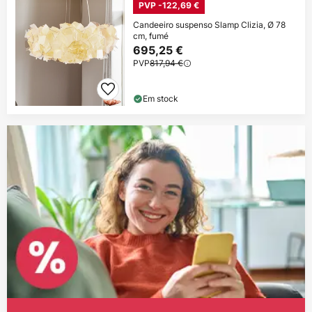
PVP -122,69 €
Candeeiro suspenso Slamp Clizia, Ø 78
cm, fumé
695,25 €
PVP
817,94 €
Em stock