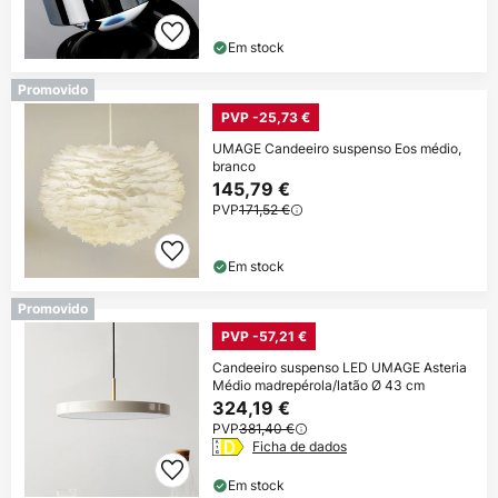
Em stock
Promovido
PVP -25,73 €
UMAGE Candeeiro suspenso Eos médio,
branco
145,79 €
PVP
171,52 €
Em stock
Promovido
PVP -57,21 €
Candeeiro suspenso LED UMAGE Asteria
Médio madrepérola/latão Ø 43 cm
324,19 €
PVP
381,40 €
Ficha de dados
Em stock