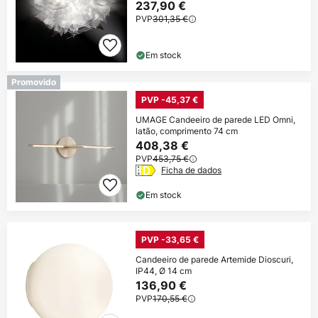
237,90 €
PVP
301,35 €
Em stock
Promovido
PVP -45,37 €
UMAGE Candeeiro de parede LED Omni,
latão, comprimento 74 cm
408,38 €
PVP
453,75 €
Ficha de dados
Em stock
PVP -33,65 €
Candeeiro de parede Artemide Dioscuri,
IP44, Ø 14 cm
136,90 €
PVP
170,55 €