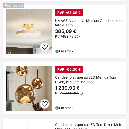
Promovido
PVP -68,06 €
UMAGE Asteria Up Medium Candeeiro de
teto 43 cm
385,69 €
PVP
453,75 €
Em stock
PVP -88,50 €
Candeeiro suspenso LED Melt da Tom
Dixon, Ø 50 cm, dourado
1 239,90 €
PVP
1 328,40 €
Em stock
Candeeiro suspenso LED Tom Dixon Melt