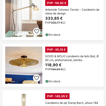
PVP -58,92 €
Artemide Tolomeo Tavolo - Candeeiro de
mesa de design
333,85 €
PVP
392,77 €
Em stock
PVP -35,10 €
GOOD & MOJO candeeiro de teto Bali, Ø
60 cm, preto/natural, bambu
118,90 €
PVP
154,00 €
Em stock
PVP -145,05 €
Candeeiro de pé Slamp Bach, altura 184