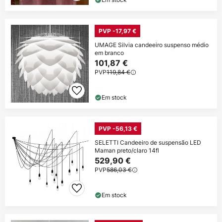
PVP -17,97 €
UMAGE Silvia candeeiro suspenso médio
em branco
101,87 €
PVP
119,84 €
Em stock
PVP -56,13 €
SELETTI Candeeiro de suspensão LED
Maman preto/claro 14fl
529,90 €
PVP
586,03 €
Em stock