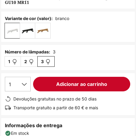
GU10 MR11
de
imagens
branco
Variante de cor (valor):
3
Número de lâmpadas:
1
2
3
1
Adicionar ao carrinho
Devoluções gratuitas no prazo de 50 dias
Transporte gratuito a partir de 60 € e mais
Informações de entrega
Em stock