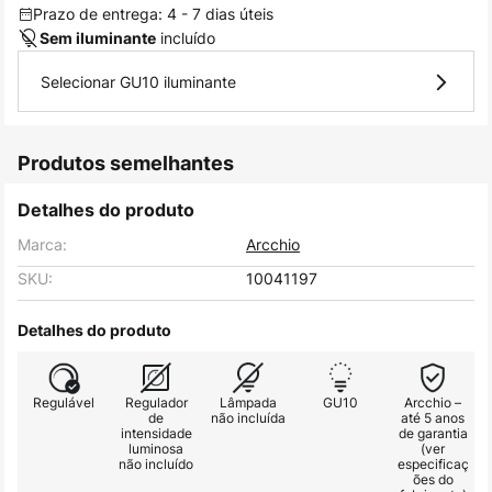
Prazo de entrega: 4 - 7 dias úteis
incluído
Sem iluminante
Selecionar GU10 iluminante
Produtos semelhantes
Detalhes do produto
Marca:
Arcchio
SKU:
10041197
Detalhes do produto
Regulável
Regulador
Lâmpada
GU10
Arcchio –
de
não incluída
até 5 anos
intensidade
de garantia
luminosa
(ver
não incluído
especificaç
ões do