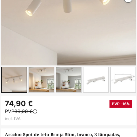
Saltar
74,90 €
para
PVP -16%
PVP
89,90 €
o
incl. IVA
início
da
Arcchio Spot de teto Brinja Slim, branco, 3 lâmpadas,
Galeria