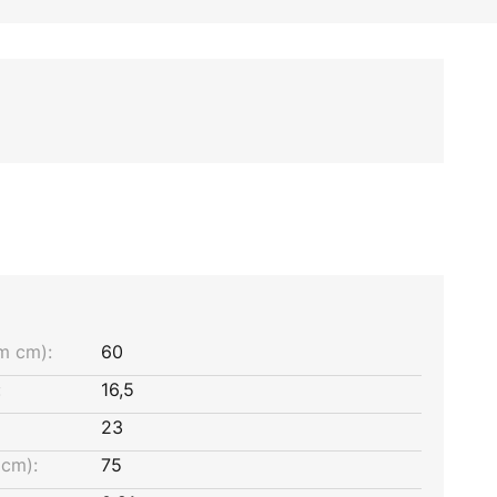
m cm):
60
:
16,5
23
cm):
75