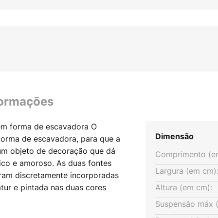
formações
 em forma de escavadora O
Dimensão
forma de escavadora, para que a
 um objeto de decoração que dá
Comprimento (e
ico e amoroso. As duas fontes
Largura (em cm)
oram discretamente incorporadas
atur e pintada nas duas cores
Altura (em cm):
os construtores, em particular,
Suspensão máx (