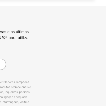
vas e as últimas
para utilizar
3
%*
ventiladores, lâmpadas
produtos promocionais e
s, inquéritos, pedidos
 na ligação adequada
s informações, visite o