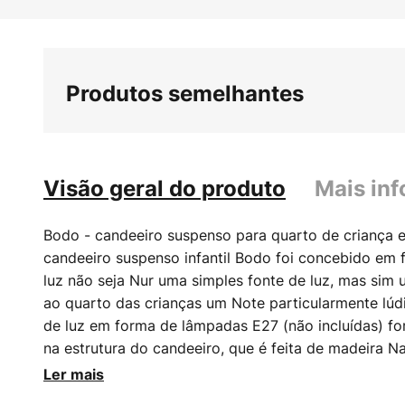
Saltar
para
o
início
Produtos semelhantes
da
Galeria
de
imagens
Visão geral do produto
Mais in
Bodo - candeeiro suspenso para quarto de criança
candeeiro suspenso infantil Bodo foi concebido em 
luz não seja Nur uma simples fonte de luz, mas sim
ao quarto das crianças um Note particularmente lúd
de luz em forma de lâmpadas E27 (não incluídas) f
na estrutura do candeeiro, que é feita de madeira N
típicas das escavadoras, amarelo e preto. Os pequen
Ler mais
vão adorar a luz da escavadora!