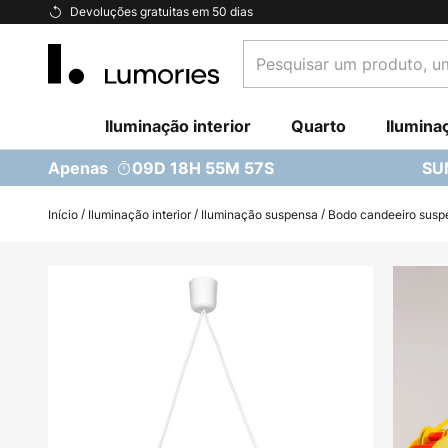
Ir
Devoluções gratuitas em 50 dias
para
Pesquisar
o
um
Conteúdo
produto,
Iluminação interior
uma
Quarto
Ilumina
categoria...
Apenas
09D 18H 55M 56S
SU
Início
Iluminação interior
Iluminação suspensa
Bodo candeeiro susp
Saltar
para
o
final
da
Galeria
de