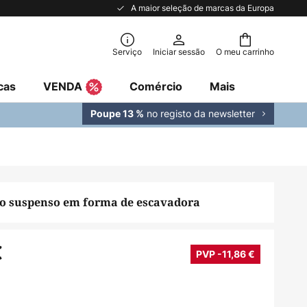
A maior seleção de marcas da Europa
Serviço
Iniciar sessão
O meu carrinho
cas
VENDA
Comércio
Mais
no registo da newsletter
Poupe 13 %
o suspenso em forma de escavadora
€
PVP -11,86 €