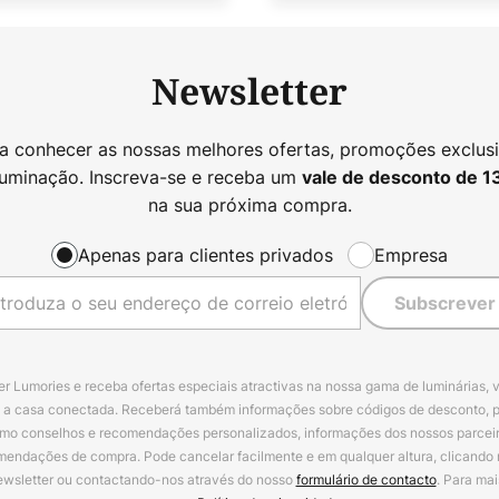
Newsletter
 a conhecer as nossas melhores ofertas, promoções exclusi
luminação. Inscreva-se e receba um
vale de desconto de
1
na sua próxima compra.
Apenas para clientes privados
Empresa
Subscrever
r Lumories e receba ofertas especiais atractivas na nossa gama de luminárias, 
a a casa conectada. Receberá também informações sobre códigos de desconto, 
omo conselhos e recomendações personalizados, informações dos nossos parceiro
mendações de compra. Pode cancelar facilmente e em qualquer altura, clicando
ewsletter ou contactando-nos através do nosso
formulário de contacto
. Para mai