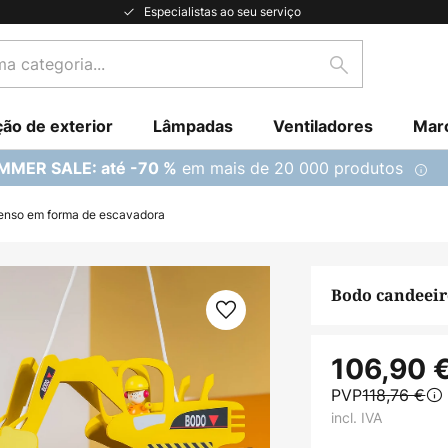
Especialistas ao seu serviço
Pesquisar
ção de exterior
Lâmpadas
Ventiladores
Mar
em mais de 20 000 produtos
MMER SALE: até -70 %
enso em forma de escavadora
Bodo candeeir
106,90 
PVP
118,76 €
incl. IVA