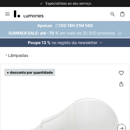
Especialistas ao seu serviço
Ir
para
o
uisar
Apenas
10D 18H 21M 56S
Conteúdo
em mais de 20 000 produtos
SUMMER SALE: até -70 %
no registo da newsletter
Poupe 13 %
Lâmpadas
Saltar
+ desconto por quantidade
para
o
final
da
Galeria
de
imagens