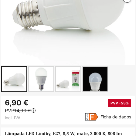
Saltar
6,90 €
para
PVP -53%
PVP
14,90 €
o
Ficha de dados
incl. IVA
início
da
Lâmpada LED Lindby, E27, 8,5 W, mate, 3 000 K, 806 lm
Galeria