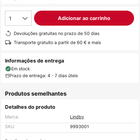
de
imagens
1
Adicionar ao carrinho
Devoluções gratuitas no prazo de 50 dias
Transporte gratuito a partir de 60 € e mais
Informações de entrega
Em stock
Prazo de entrega: 4 - 7 dias úteis
Produtos semelhantes
Detalhes do produto
Marca:
Lindby
SKU:
9993001