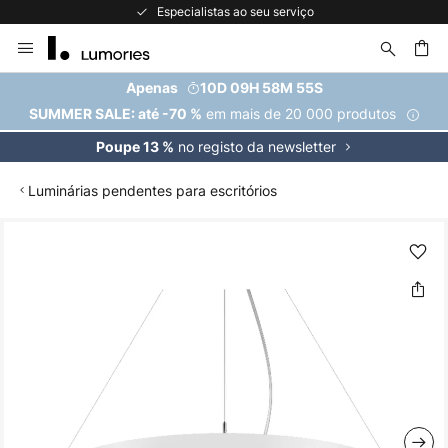
Especialistas ao seu serviço
Ir
para
o
uisar
Apenas
10D 09H 58M 55S
Conteúdo
em mais de 20 000 produtos
SUMMER SALE: até -70 %
no registo da newsletter
Poupe 13 %
Luminárias pendentes para escritórios
Saltar
para
o
final
da
Galeria
de
imagens