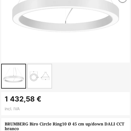
Saltar
1 432,58 €
para
o
incl. IVA
início
da
BRUMBERG Biro Circle Ring10 Ø 45 cm up/down DALI CCT
branco
Galeria