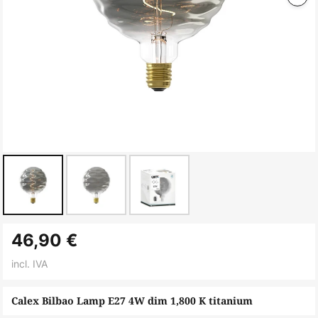
Saltar
46,90 €
para
o
incl. IVA
início
da
Calex Bilbao Lamp E27 4W dim 1,800 K titanium
Galeria