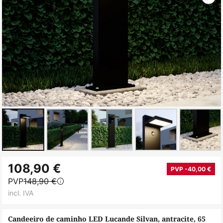
Saltar
108,90 €
para
PVP -40,00 €
PVP
148,90 €
o
incl. IVA
início
da
Candeeiro de caminho LED Lucande Silvan, antracite, 65
Galeria