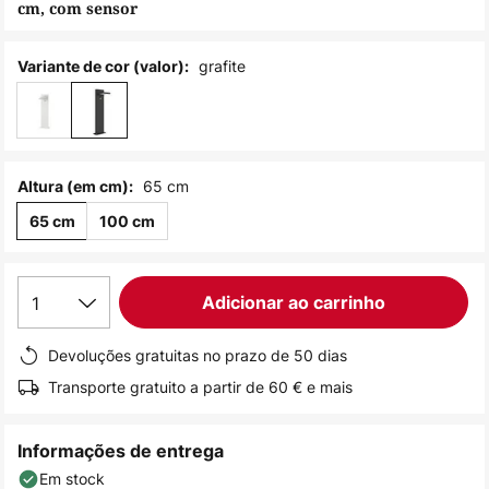
cm, com sensor
de
imagens
grafite
Variante de cor (valor):
65 cm
Altura (em cm):
65 cm
100 cm
1
Adicionar ao carrinho
Devoluções gratuitas no prazo de 50 dias
Transporte gratuito a partir de 60 € e mais
Informações de entrega
Em stock