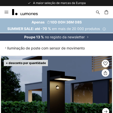
A maior seleção de marcas da Europa
Ir
para
o
uisar
Apenas
10D 00H 36M 08S
Conteúdo
em mais de 20 000 produtos
SUMMER SALE: até -70 %
no registo da newsletter
Poupe 13 %
Iluminação de poste com sensor de movimento
Saltar
+ desconto por quantidade
para
o
final
da
Galeria
de
imagens