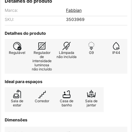
Detalhes do produto
Marca:
Fabbian
SKU:
3503969
Detalhes do produto
Regulável
Regulador
Lâmpada
G9
IP44
de
não incluída
intensidade
luminosa
não incluído
Ideal para espaços
Sala de
Corredor
Casa de
Sala de
estar
banho
jantar
Dimensões