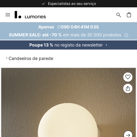
Especialistas ao seu serviço
Ir
para
o
uisar
Apenas
09D 04H 41M 03S
Conteúdo
em mais de 20 000 produtos
SUMMER SALE: até -70 %
no registo da newsletter
Poupe 13 %
Candeeiros de parede
Saltar
para
o
final
da
Galeria
de
imagens