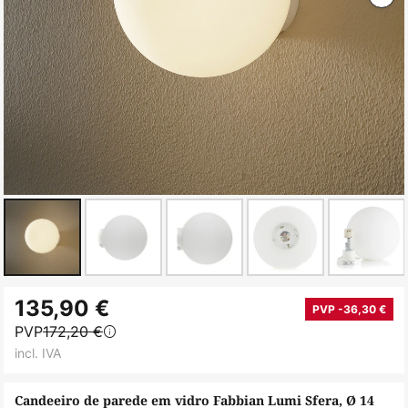
Saltar
135,90 €
para
PVP -36,30 €
PVP
172,20 €
o
incl. IVA
início
da
Candeeiro de parede em vidro Fabbian Lumi Sfera, Ø 14
Galeria