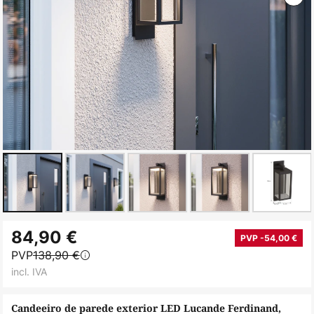
Saltar
84,90 €
para
PVP -54,00 €
PVP
138,90 €
o
incl. IVA
início
da
Candeeiro de parede exterior LED Lucande Ferdinand,
Galeria