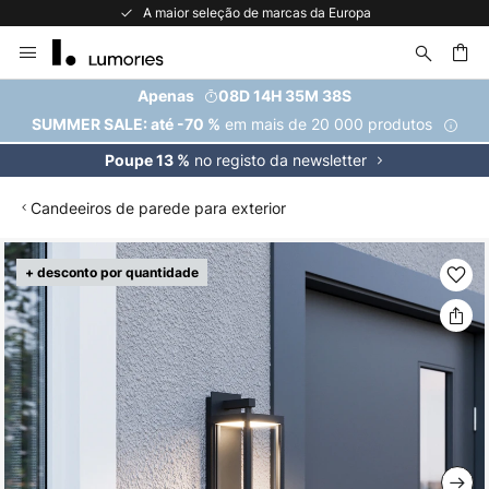
A maior seleção de marcas da Europa
Ir
para
o
uisar
Apenas
08D 14H 35M 38S
Conteúdo
em mais de 20 000 produtos
SUMMER SALE: até -70 %
no registo da newsletter
Poupe 13 %
Candeeiros de parede para exterior
Saltar
+ desconto por quantidade
para
o
final
da
Galeria
de
imagens