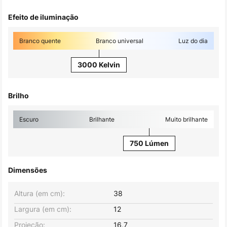
Efeito de iluminação
Branco quente
Branco universal
Luz do dia
3000 Kelvin
Brilho
Escuro
Brilhante
Muito brilhante
750 Lúmen
Dimensões
Altura (em cm):
38
Largura (em cm):
12
Projeção:
16,7