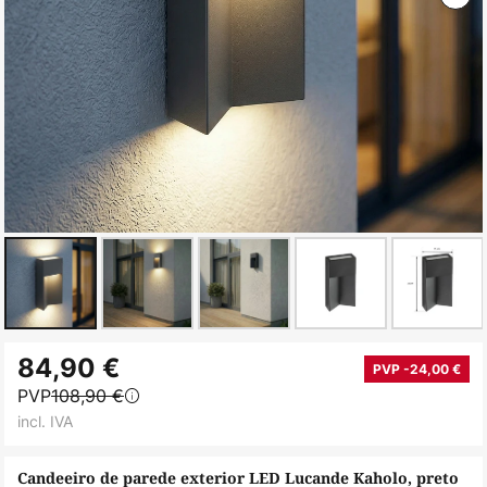
Saltar
84,90 €
para
PVP -24,00 €
PVP
108,90 €
o
incl. IVA
início
da
Candeeiro de parede exterior LED Lucande Kaholo, preto
Galeria