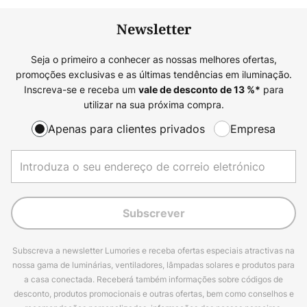
Newsletter
Seja o primeiro a conhecer as nossas melhores ofertas,
promoções exclusivas e as últimas tendências em iluminação.
Inscreva-se e receba um
para
vale de desconto de
13
%*
utilizar na sua próxima compra.
Apenas para clientes privados
Empresa
Subscrever
Subscreva a newsletter Lumories e receba ofertas especiais atractivas na
nossa gama de luminárias, ventiladores, lâmpadas solares e produtos para
a casa conectada. Receberá também informações sobre códigos de
desconto, produtos promocionais e outras ofertas, bem como conselhos e