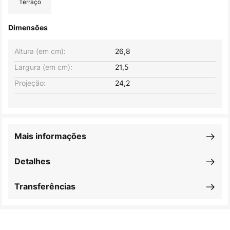
Terraço
Dimensões
Altura (em cm):
26,8
Largura (em cm):
21,5
Projeção:
24,2
Mais informações
Detalhes
Transferências