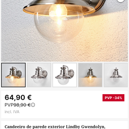
Saltar
64,90 €
para
PVP -34%
PVP
98,90 €
o
incl. IVA
início
da
Candeeiro de parede exterior Lindby Gwendolyn,
Galeria