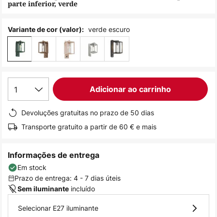
parte inferior, verde
de
imagens
verde escuro
Variante de cor (valor):
1
Adicionar ao carrinho
Devoluções gratuitas no prazo de 50 dias
Transporte gratuito a partir de 60 € e mais
Informações de entrega
Em stock
Prazo de entrega: 4 - 7 dias úteis
incluído
Sem iluminante
Selecionar E27 iluminante