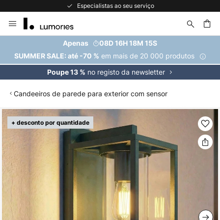
Especialistas ao seu serviço
Ir
para
o
uisar
Apenas
08D 16H 18M 14S
Conteúdo
em mais de 20 000 produtos
SUMMER SALE: até -70 %
no registo da newsletter
Poupe 13 %
Candeeiros de parede para exterior com sensor
Saltar
+ desconto por quantidade
para
o
final
da
Galeria
de
imagens