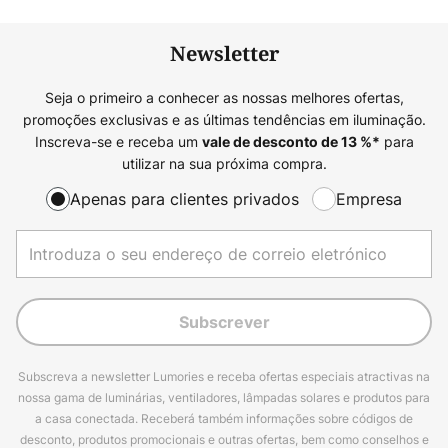
Newsletter
Seja o primeiro a conhecer as nossas melhores ofertas,
promoções exclusivas e as últimas tendências em iluminação.
Inscreva-se e receba um
para
vale de desconto de
13
%*
utilizar na sua próxima compra.
Apenas para clientes privados
Empresa
Subscrever
Subscreva a newsletter Lumories e receba ofertas especiais atractivas na
nossa gama de luminárias, ventiladores, lâmpadas solares e produtos para
a casa conectada. Receberá também informações sobre códigos de
desconto, produtos promocionais e outras ofertas, bem como conselhos e