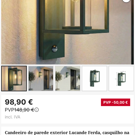
Saltar
98,90 €
para
PVP -50,00 €
PVP
148,90 €
o
incl. IVA
início
da
Candeeiro de parede exterior Lucande Ferda, casquilho na
Galeria