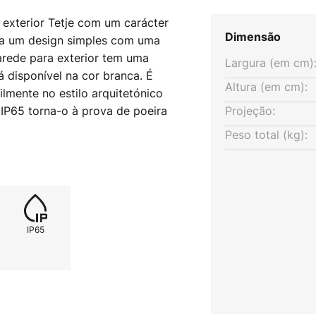
exterior Tetje com um carácter
Dimensão
na um design simples com uma
arede para exterior tem uma
Largura (em cm)
á disponível na cor branca. É
Altura (em cm):
ilmente no estilo arquitetónico
IP65 torna-o à prova de poeira
Projeção:
ua, tornando-o o companheiro
Peso total (kg):
 candeeiro de parede exterior
ser equipado com fontes de luz
IP65