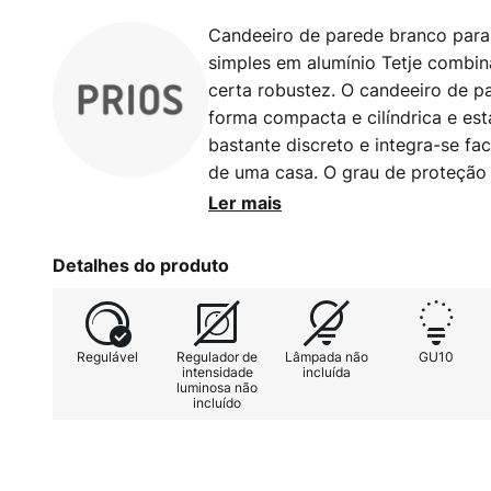
Candeeiro de parede branco para 
simples em alumínio Tetje combi
certa robustez. O candeeiro de p
forma compacta e cilíndrica e est
bastante discreto e integra-se fac
de uma casa. O grau de proteção 
e protege-o contra jactos de ág
Ler mais
perfeito para áreas exteriores. O
Tetje é feito de alumínio e pode 
Detalhes do produto
GU10.
Regulável
Regulador de
Lâmpada não
GU10
intensidade
incluída
luminosa não
incluído