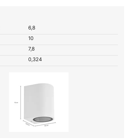
:
6,8
10
7,8
0,324