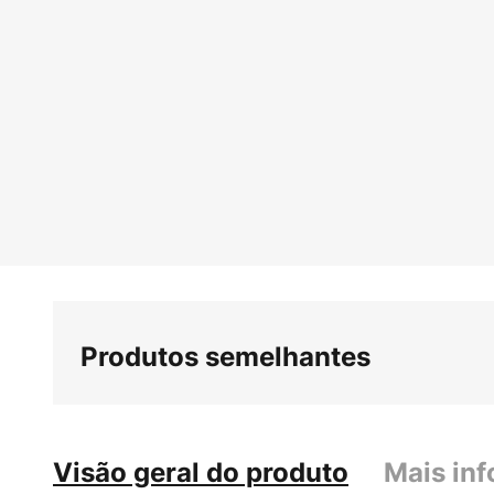
Saltar
para
o
início
da
Galeria
de
imagens
Produtos semelhantes
Visão geral do produto
Mais in