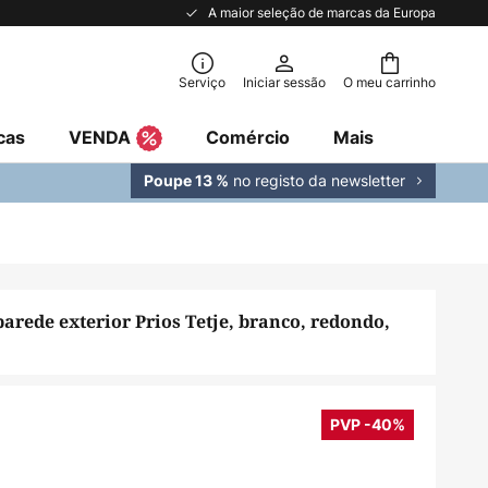
A maior seleção de marcas da Europa
Serviço
Iniciar sessão
O meu carrinho
cas
VENDA
Comércio
Mais
no registo da newsletter
Poupe 13 %
arede exterior Prios Tetje, branco, redondo,
PVP -40%