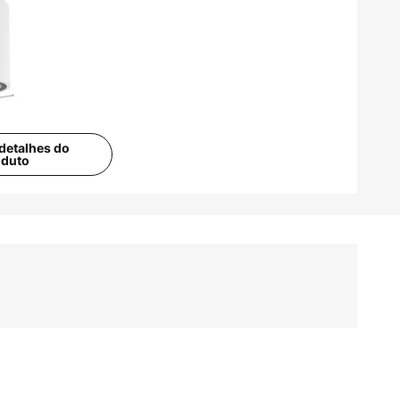
detalhes do
oduto