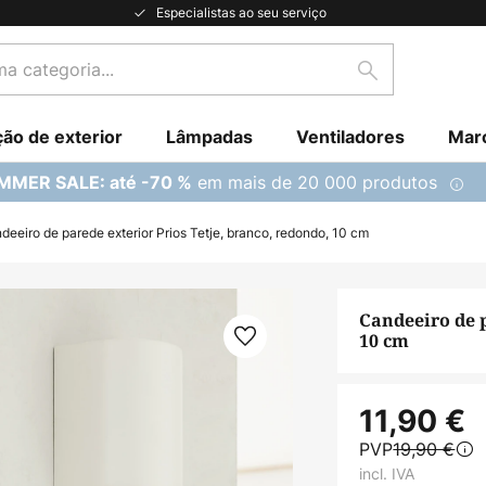
Especialistas ao seu serviço
Pesquisar
ção de exterior
Lâmpadas
Ventiladores
Mar
em mais de 20 000 produtos
MMER SALE: até -70 %
deeiro de parede exterior Prios Tetje, branco, redondo, 10 cm
Candeeiro de p
10 cm
11,90 €
PVP
19,90 €
incl. IVA