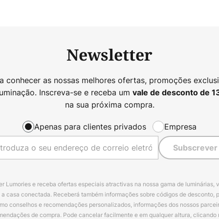
Newsletter
 a conhecer as nossas melhores ofertas, promoções exclusi
luminação. Inscreva-se e receba um
vale de desconto de
1
na sua próxima compra.
Apenas para clientes privados
Empresa
Subscrever
r Lumories e receba ofertas especiais atractivas na nossa gama de luminárias, 
a a casa conectada. Receberá também informações sobre códigos de desconto, 
omo conselhos e recomendações personalizados, informações dos nossos parceiro
mendações de compra. Pode cancelar facilmente e em qualquer altura, clicando