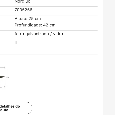
Nordlux
7005256
Altura: 25 cm
Profundidade: 42 cm
ferro galvanizado / vidro
II
detalhes do
oduto