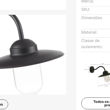
Marca:
SKU:
Dimensões:
Material:
Classe de
isolamento:
Todos os 
ns
pr