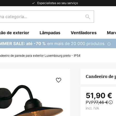
Especialistas ao seu serviço
Pesquisar
ção de exterior
Lâmpadas
Ventiladores
Mar
em mais de 20 000 produtos
MMER SALE: até -70 %
deeiro de parede para exterior Luxembourg preto - IP54
Candeeiro de 
51,90 €
PVP
77,46 €
incl. IVA