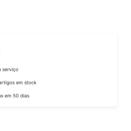
t
u serviço
artigos em stock
as em 50 dias