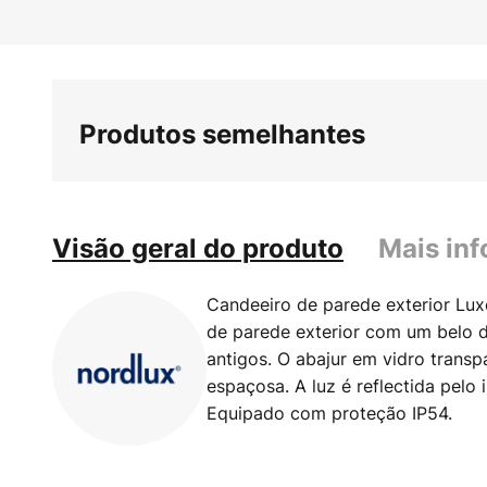
Saltar
para
o
início
da
Produtos semelhantes
Galeria
de
imagens
Visão geral do produto
Mais in
Candeeiro de parede exterior Lu
de parede exterior com um belo 
antigos. O abajur em vidro transp
espaçosa. A luz é reflectida pelo 
Equipado com proteção IP54.