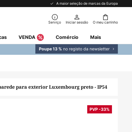
A maior seleção de marcas da Europa
Serviço
Iniciar sessão
O meu carrinho
cas
VENDA
Comércio
Mais
no registo da newsletter
Poupe 13 %
parede para exterior Luxembourg preto - IP54
PVP -33%