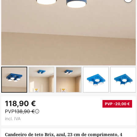
Saltar
118,90 €
para
PVP -20,00 €
PVP
138,90 €
o
incl. IVA
início
da
Candeeiro de teto Brix, azul, 23 cm de comprimento, 4
Galeria