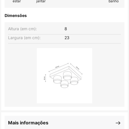
estar
jantar
banho
Dimensões
Altura (em cm):
8
Largura (em cm):
23
Mais informações