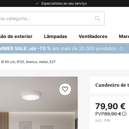
Especialistas ao seu serviço
Pesquisar
ção de exterior
Lâmpadas
Ventiladores
Mar
em mais de 20 000 produtos
MMER SALE: até -70 %
 Ø 40 cm, IP20, branco, metal, E27
Candeeiro de t
79,90 €
PVP
89,90 €
incl. IVA