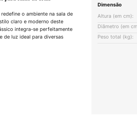
Dimensão
redefine o ambiente na sala de
Altura (em cm):
estilo claro e moderno deste
Diâmetro (em cm
ssico integra-se perfeitamente
 de luz ideal para diversas
Peso total (kg):
, Cleo cria o ambiente adequado.
 de um regulador de intensidade
idade no candeeiro. Isto permite
iar um ambiente relaxante ou