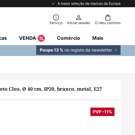
A maior seleção de marcas da Europa
Serviço
Iniciar sessão
O meu carrinho
cas
VENDA
Comércio
Mais
no registo da newsletter
Poupe 13 %
eto Cleo, Ø 40 cm, IP20, branco, metal, E27
PVP -11%