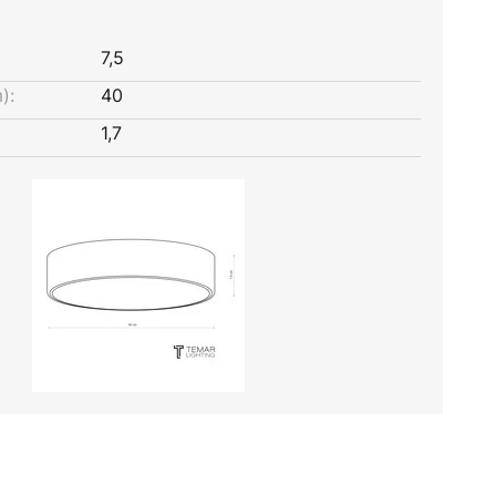
7,5
):
40
1,7