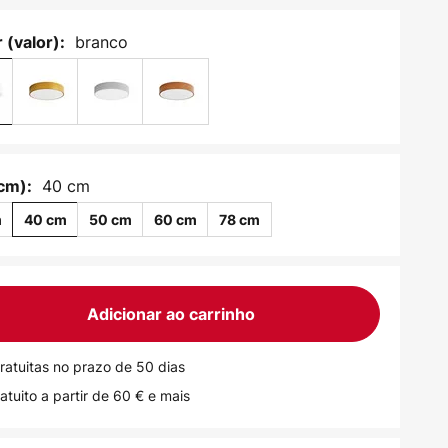
branco
 (valor):
40 cm
cm):
m
40 cm
50 cm
60 cm
78 cm
Adicionar ao carrinho
ratuitas no prazo de 50 dias
atuito a partir de 60 € e mais