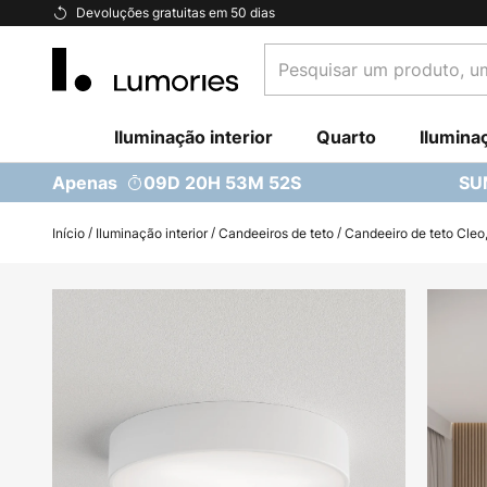
Ir
Devoluções gratuitas em 50 dias
para
Pesquisar
o
um
Conteúdo
produto,
Iluminação interior
uma
Quarto
Ilumina
categoria...
Apenas
09D 20H 53M 51S
SU
Início
Iluminação interior
Candeeiros de teto
Candeeiro de teto Cleo,
Saltar
para
o
final
da
Galeria
de