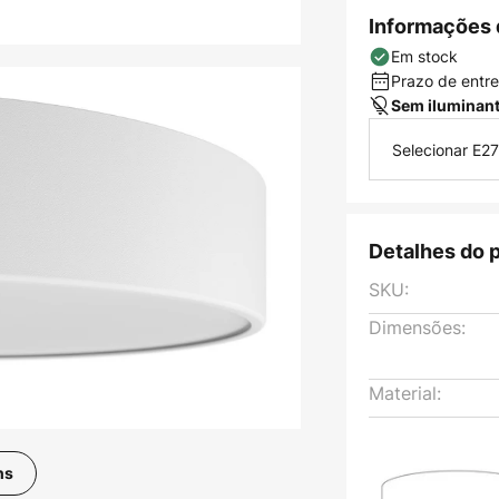
Informações 
Em stock
Prazo de entreg
Sem iluminan
Selecionar E27
Detalhes do 
SKU:
Dimensões:
Material:
ns