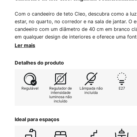
Com o candeeiro de teto Cleo, descubra como a luz 
estar, no quarto, no corredor e na sala de jantar. O 
candeeiro com um diâmetro de 40 cm em branco clá
em qualquer design de interiores e oferece uma fonte
aplicações. Seja para relaxar, reunir-se ou trabalhar
Ler mais
O candeeiro de teto está previsto para a utilização
Detalhes do produto
externo, uma vez que não inclui regulador de intens
ajustar individualmente a intensidade da luz para cr
estimulante, conforme necessário.
Regulável
Regulador de
Lâmpada não
E27
intensidade
incluída
luminosa não
incluído
Ideal para espaços