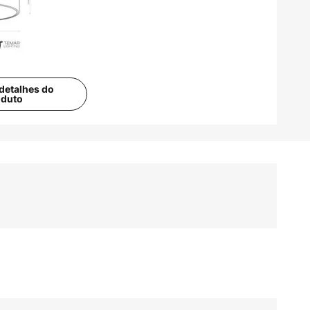
detalhes do
oduto