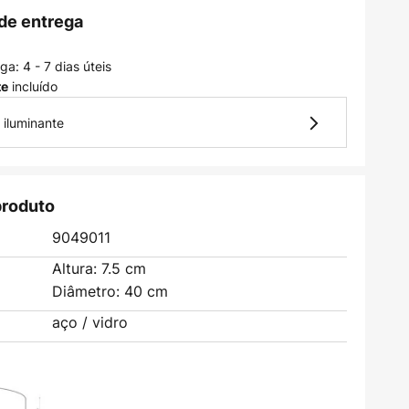
de entrega
a: 4 - 7 dias úteis
incluído
te
 iluminante
produto
9049011
Altura: 7.5 cm
Diâmetro: 40 cm
aço / vidro