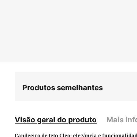
Saltar
para
o
início
da
Galeria
de
imagens
Produtos semelhantes
Visão geral do produto
Mais in
Candeeiro de teto Cleo: elegância e funcionalidad