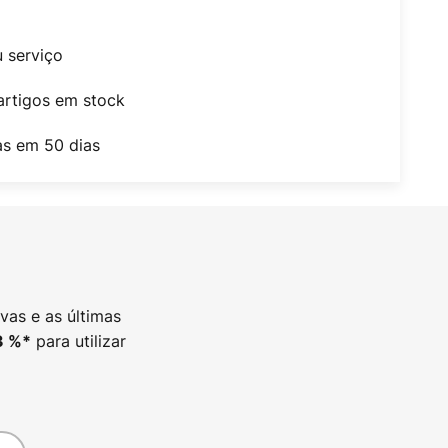
u serviço
artigos em stock
as em 50 dias
vas e as últimas
para utilizar
3
%*