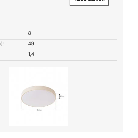
8
):
49
1,4