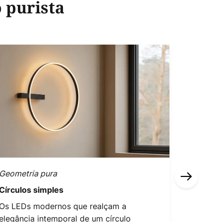
 purista
Geometria pura
Castanho
Círculos simples
Tons es
Os LEDs modernos que realçam a
Se quise
elegância intemporal de um círculo
quotidia