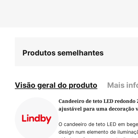
início
da
Galeria
de
imagens
Produtos semelhantes
Visão geral do produto
Mais in
Candeeiro de teto LED redondo 
ajustável para uma decoração v
O candeeiro de teto LED em bege
design num elemento de ilumina