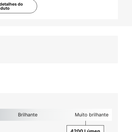
detalhes do
oduto
Brilhante
Muito brilhante
4200 Lúmen