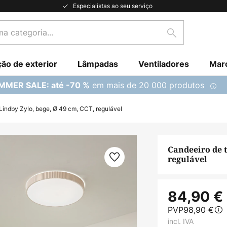
Especialistas ao seu serviço
Pesquisar
ção de exterior
Lâmpadas
Ventiladores
Mar
em mais de 20 000 produtos
MMER SALE: até -70 %
Lindby Zylo, bege, Ø 49 cm, CCT, regulável
Candeeiro de t
regulável
84,90 €
PVP
98,90 €
incl. IVA