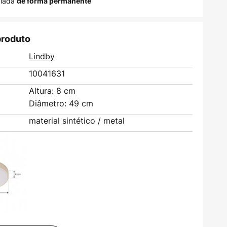
alada
de forma permanente
produto
Lindby
10041631
Altura: 8 cm
Diâmetro: 49 cm
material sintético / metal