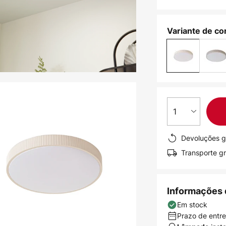
Variante de cor
1
Devoluções g
Transporte gr
Informações 
Em stock
Prazo de entreg