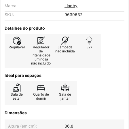
Marca:
Lindby
SKU:
9639632
Detalhes do produto
Regulável
Regulador
Lâmpada
E27
de
não incluída
intensidade
luminosa
não incluído
Ideal para espaços
Sala de
Quarto de
Sala de
estar
dormir
jantar
Dimensões
Altura (em cm):
36,8