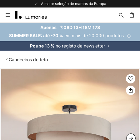
A maior seleção de marcas da Europa
Ir
para
o
uisar
Apenas
08D 13H 18M 16S
Conteúdo
em mais de 20 000 produtos
SUMMER SALE: até -70 %
no registo da newsletter
Poupe 13 %
Candeeiros de teto
Saltar
para
o
final
da
Galeria
de
imagens