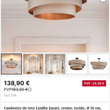
Saltar
138,90 €
para
PVP -25,00 €
PVP
163,90 €
o
incl. IVA
início
da
Candeeiro de teto Lindby Jusari, creme, tecido, Ø 56 cm,
Galeria