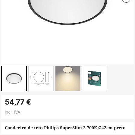
Saltar
54,77 €
para
o
incl. IVA
início
da
Candeeiro de teto Philips SuperSlim 2.700K Ø42cm preto
Galeria