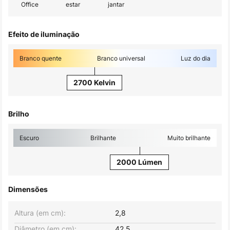
Office
estar
jantar
Efeito de iluminação
Branco quente
Branco universal
Luz do dia
2700 Kelvin
Brilho
Escuro
Brilhante
Muito brilhante
2000 Lúmen
Dimensões
Altura (em cm):
2,8
Diâmetro (em cm):
42,5