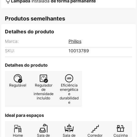
instalada
Lâmpada
de forma permanente
Produtos semelhantes
Detalhes do produto
Marca:
Philips
SKU:
10013789
Detalhes do produto
Regulável
Regulador
Eficiência
de
energética
intensidade
e
incluído
durabilidad
e
Ideal para espaços
Home
Sala de
Sala de
Corredor
Cozinha