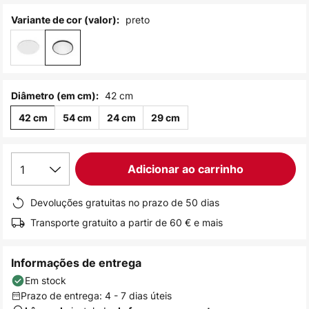
de
preto
Variante de cor (valor):
imagens
42 cm
Diâmetro (em cm):
42 cm
54 cm
24 cm
29 cm
1
Adicionar ao carrinho
Devoluções gratuitas no prazo de 50 dias
Transporte gratuito a partir de 60 € e mais
Informações de entrega
Em stock
Prazo de entrega: 4 - 7 dias úteis