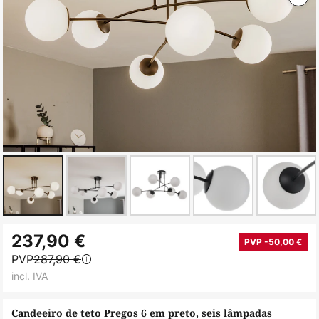
Saltar
237,90 €
para
PVP -50,00 €
PVP
287,90 €
o
incl. IVA
início
da
Candeeiro de teto Pregos 6 em preto, seis lâmpadas
Galeria