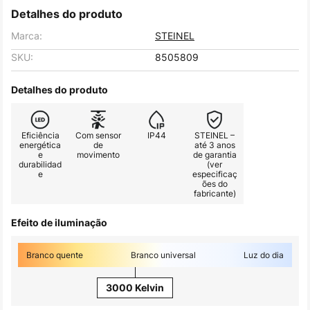
Detalhes do produto
Marca:
STEINEL
SKU:
8505809
Detalhes do produto
Eficiência
Com sensor
IP44
STEINEL –
energética
de
até 3 anos
e
movimento
de garantia
durabilidad
(ver
e
especificaç
ões do
fabricante)
Efeito de iluminação
Branco quente
Branco universal
Luz do dia
3000 Kelvin