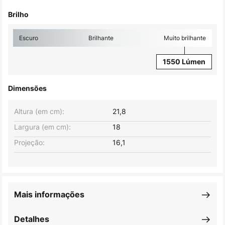
Brilho
Escuro
Brilhante
Muito brilhante
1550 Lúmen
Dimensões
Altura (em cm):
21,8
Largura (em cm):
18
Projeção:
16,1
Mais informações
Detalhes