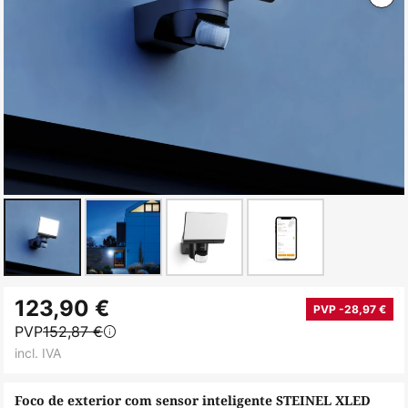
Saltar
123,90 €
para
PVP -28,97 €
PVP
152,87 €
o
incl. IVA
início
da
Foco de exterior com sensor inteligente STEINEL XLED
Galeria