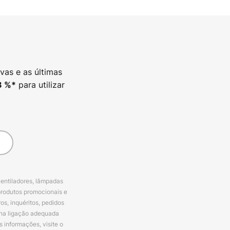
vas e as últimas
para utilizar
3
%*
ventiladores, lâmpadas
produtos promocionais e
s, inquéritos, pedidos
 na ligação adequada
s informações, visite o