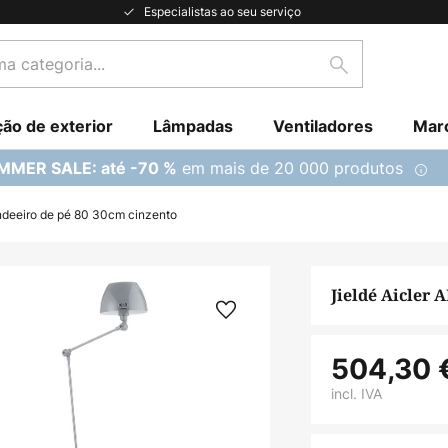
Especialistas ao seu serviço
Pesquisar
ção de exterior
Lâmpadas
Ventiladores
Mar
em mais de 20 000 produtos
MMER SALE: até -70 %
ndeeiro de pé 80 30cm cinzento
Jieldé Aicler 
504,30 
incl. IVA