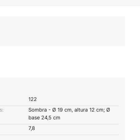
122
s:
Sombra - Ø 19 cm, altura 12 cm; Ø
base 24,5 cm
7,8