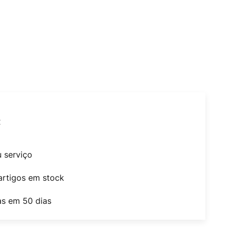
t
u serviço
artigos em stock
as em 50 dias