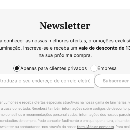
Newsletter
 a conhecer as nossas melhores ofertas, promoções exclusi
luminação. Inscreva-se e receba um
vale de desconto de
1
na sua próxima compra.
Apenas para clientes privados
Empresa
Subscrever
r Lumories e receba ofertas especiais atractivas na nossa gama de luminárias, 
a a casa conectada. Receberá também informações sobre códigos de desconto, 
omo conselhos e recomendações personalizados, informações dos nossos parceiro
mendações de compra. Pode cancelar facilmente e em qualquer altura, clicando
ewsletter ou contactando-nos através do nosso
formulário de contacto
. Para mai