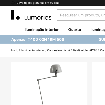
Ir
Devoluções gratuitas em 50 dias
para
Pesquisar
o
um
Conteúdo
produto,
Iluminação interior
uma
Quarto
Ilumina
categoria...
Apenas
10D 02H 19M 49S
SU
Início
Iluminação interior
Candeeiros de pé
Jieldé Aicler AIC833 Ca
Saltar
para
o
final
da
Galeria
de