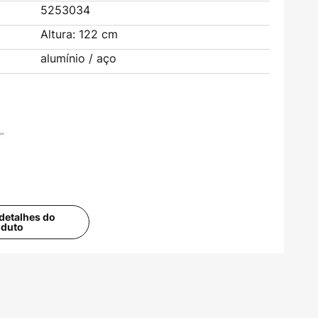
5253034
Altura: 122 cm
alumínio / aço
detalhes do
oduto