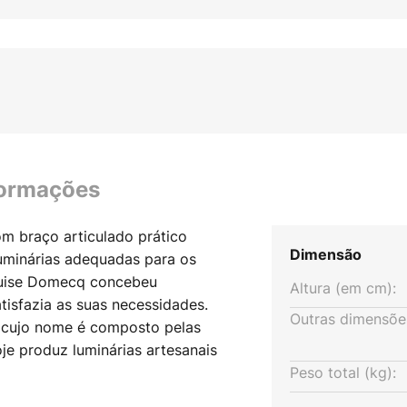
formações
m braço articulado prático
Dimensão
uminárias adequadas para os
Louise Domecq concebeu
Altura (em cm):
tisfazia as suas necessidades.
Outras dimensõe
, cujo nome é composto pelas
je produz luminárias artesanais
dível. Para além da sua
Peso total (kg):
o de pé é também extremamente