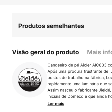
Saltar
para
o
início
Produtos semelhantes
da
Galeria
de
imagens
Visão geral do produto
Mais in
Candeeiro de pé Aicler AIC833 co
Após uma procura frustrante de l
postos de trabalho na fábrica, 
rapidamente uma luminária que sa
Assim nasceu o fabricante Jieldé
iniciais de Domecq e que ainda ho
com um design industrial inconfun
Ler mais
aparência marcante, o candeeir