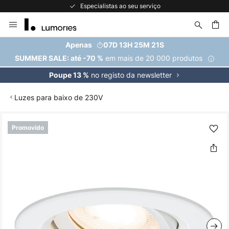
Especialistas ao seu serviço
Ir
para
o
uisar
Apenas
07D 13H 25M 20S
Conteúdo
em mais de 20 000 produtos
SUMMER SALE: até -70 %
no registo da newsletter
Poupe 13 %
Luzes para baixo de 230V
Saltar
Promovido
para
o
final
da
Galeria
de
imagens