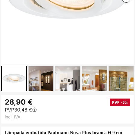
Saltar
28,90 €
para
PVP -5%
PVP
30,48 €
o
incl. IVA
início
da
Lâmpada embutida Paulmann Nova Plus branca Ø 9 cm
Galeria