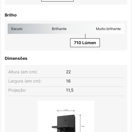
Brilho
Escuro
Brilhante
Muito brilhante
710 Lúmen
Dimensões
Altura (em cm):
22
Largura (em cm):
16
Projeção:
11,5