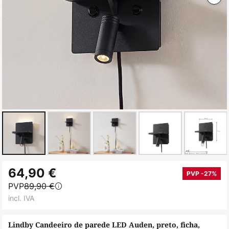
Saltar
64,90 €
para
PVP -27%
PVP
89,90 €
o
incl. IVA
início
da
Lindby Candeeiro de parede LED Auden, preto, ficha,
Galeria