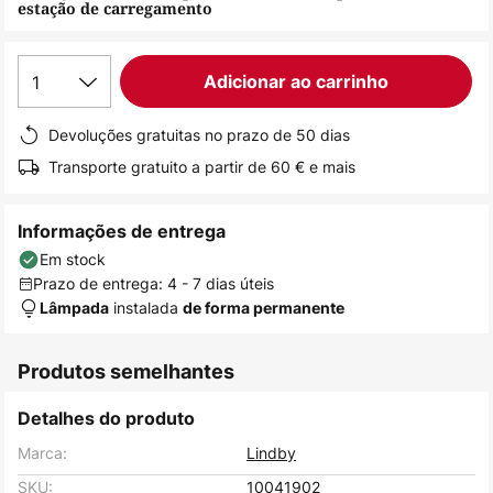
estação de carregamento
de
imagens
1
Adicionar ao carrinho
Devoluções gratuitas no prazo de 50 dias
Transporte gratuito a partir de 60 € e mais
Informações de entrega
Em stock
Prazo de entrega: 4 - 7 dias úteis
instalada
Lâmpada
de forma permanente
Produtos semelhantes
Detalhes do produto
Marca:
Lindby
SKU:
10041902