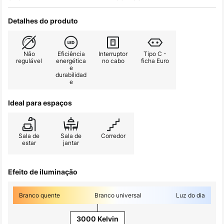
Detalhes do produto
Não
Eficiência
Interruptor
Tipo C -
regulável
energética
no cabo
ficha Euro
e
durabilidad
e
Ideal para espaços
Sala de
Sala de
Corredor
estar
jantar
Efeito de iluminação
Branco quente
Branco universal
Luz do dia
3000 Kelvin